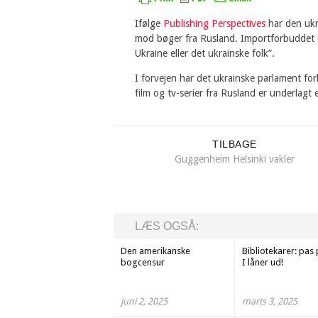
Ifølge
Publishing Perspectives
har den ukr
mod bøger fra Rusland. Importforbuddet 
Ukraine eller det ukrainske folk”.
I forvejen har det ukrainske parlament for
film og tv-serier fra Rusland er underlagt 
TILBAGE
Guggenheim Helsinki vakler
LÆS OGSÅ:
Den amerikanske
Bibliotekarer: pas
bogcensur
I låner ud!
juni 2, 2025
marts 3, 2025