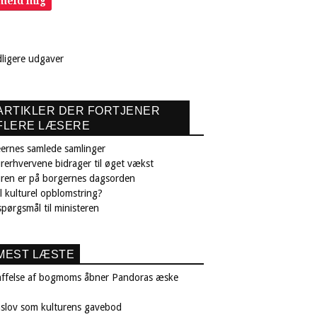
lmeld mig
dligere udgaver
ARTIKLER DER FORTJENER
FLERE LÆSERE
ernes samlede samlinger
rerhvervene bidrager til øget vækst
uren er på borgernes dagsorden
il kulturel opblomstring?
pørgsmål til ministeren
MEST LÆSTE
affelse af bogmoms åbner Pandoras æske
nslov som kulturens gavebod