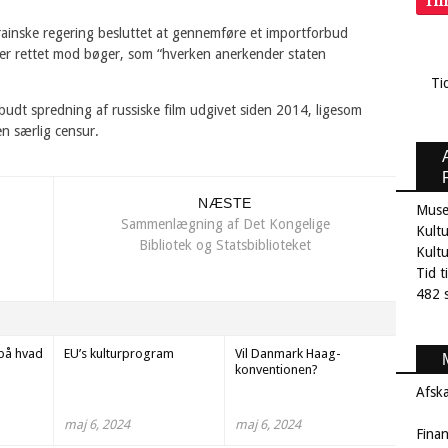
Ti
ainske regering besluttet at gennemføre et importforbud
er rettet mod bøger, som “hverken anerkender staten
Ti
budt spredning af russiske film udgivet siden 2014, ligesom
en særlig censur.
NÆSTE
Muse
Sammenlægning af Det Kongelige
Kultu
Bibliotek og Statsbiblioteket
Kult
Tid t
482 s
 på hvad
EU’s kulturprogram
Vil Danmark Haag-
konventionen?
Afsk
maj 6, 2024
maj 6, 2024
Fina