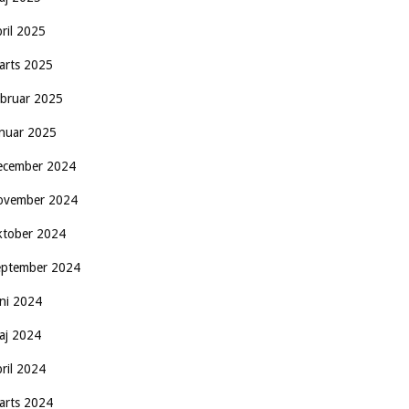
pril 2025
arts 2025
ebruar 2025
anuar 2025
ecember 2024
ovember 2024
ktober 2024
eptember 2024
uni 2024
aj 2024
pril 2024
arts 2024