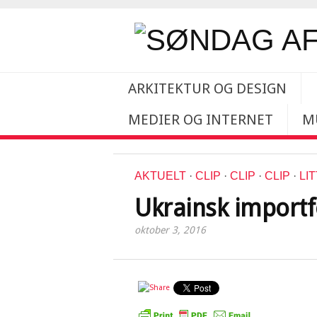
ARKITEKTUR OG DESIGN
MEDIER OG INTERNET
M
AKTUELT
·
CLIP
·
CLIP
·
CLIP
·
LI
Ukrainsk import
oktober 3, 2016