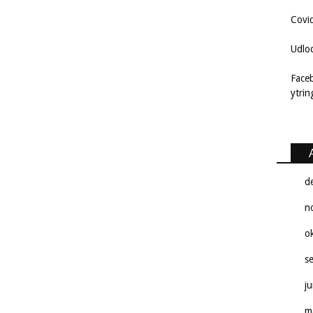
Covi
Udlo
Face
ytri
d
n
o
s
j
m