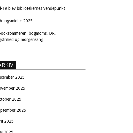
d-19 blev bibliotekernes vendepunkt
dningsmidler 2025
booksommeren: bogmoms, DR,
ngsfrihed og morgensang
ARKIV
ecember 2025
ovember 2025
ktober 2025
eptember 2025
uni 2025
aj 2025