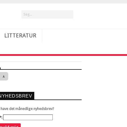
LITTERATUR
A
NYHEDSBREV
u have det månedlige nyhedsbrev?
*: