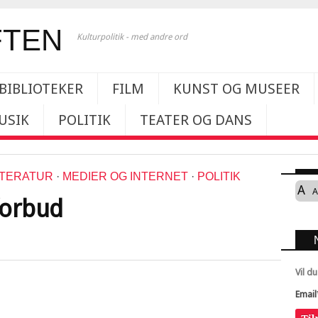
Kulturpolitik - med andre ord
BIBLIOTEKER
FILM
KUNST OG MUSEER
USIK
POLITIK
TEATER OG DANS
TTERATUR
·
MEDIER OG INTERNET
·
POLITIK
A
A
forbud
Vil d
Email