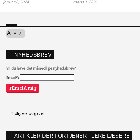
januar 8, 2024
marts 1, 2021
A
A
A
NYHEDSBREV
Vil du have det månedlige nyhedsbrev?
Email*:
Tilmeld mig
Tidligere udgaver
ARTIKLER DER FORTJENER FLERE LÆSERE