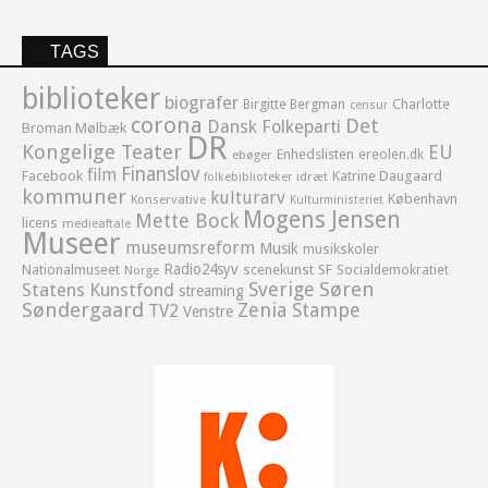
TAGS
biblioteker
biografer
Birgitte Bergman
Charlotte
censur
corona
Det
Dansk Folkeparti
Broman Mølbæk
DR
Kongelige Teater
EU
Enhedslisten
ereolen.dk
ebøger
Finanslov
film
Facebook
Katrine Daugaard
idræt
folkebiblioteker
kommuner
kulturarv
København
Konservative
Kulturministeriet
Mogens Jensen
Mette Bock
licens
medieaftale
Museer
museumsreform
Musik
musikskoler
Radio24syv
Nationalmuseet
scenekunst
SF
Socialdemokratiet
Norge
Sverige
Søren
Statens Kunstfond
streaming
Søndergaard
Zenia Stampe
TV2
Venstre