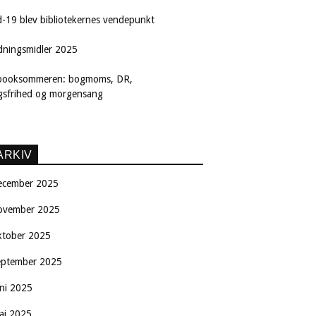
d-19 blev bibliotekernes vendepunkt
dningsmidler 2025
booksommeren: bogmoms, DR,
ngsfrihed og morgensang
ARKIV
ecember 2025
ovember 2025
ktober 2025
eptember 2025
uni 2025
aj 2025