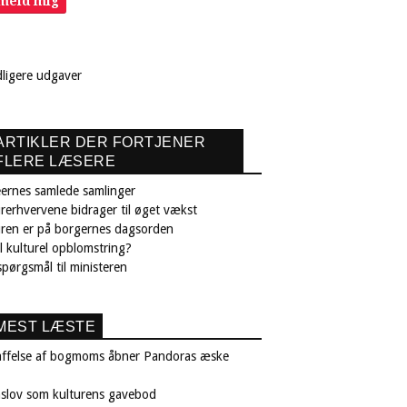
lmeld mig
dligere udgaver
ARTIKLER DER FORTJENER
FLERE LÆSERE
ernes samlede samlinger
rerhvervene bidrager til øget vækst
uren er på borgernes dagsorden
il kulturel opblomstring?
pørgsmål til ministeren
MEST LÆSTE
affelse af bogmoms åbner Pandoras æske
nslov som kulturens gavebod