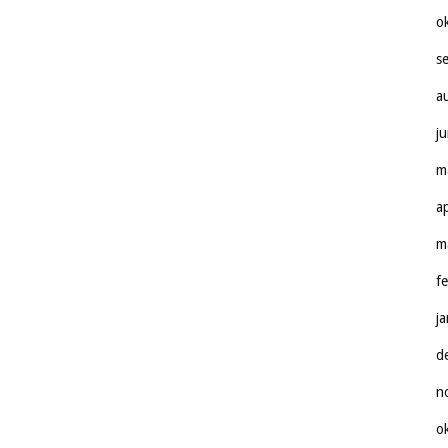
o
s
a
j
m
a
m
f
j
d
n
o