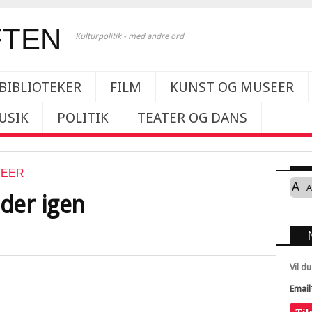
Kulturpolitik - med andre ord
BIBLIOTEKER
FILM
KUNST OG MUSEER
USIK
POLITIK
TEATER OG DANS
SEER
A
A
ider igen
Vil d
Email