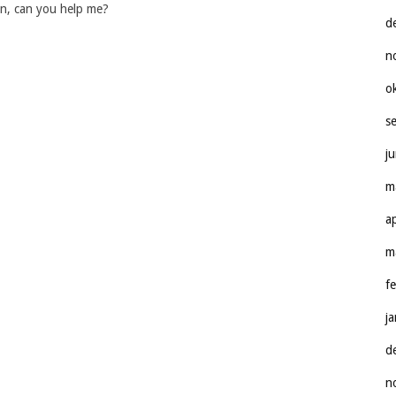
on, can you help me?
d
n
o
s
j
m
a
m
f
j
d
n