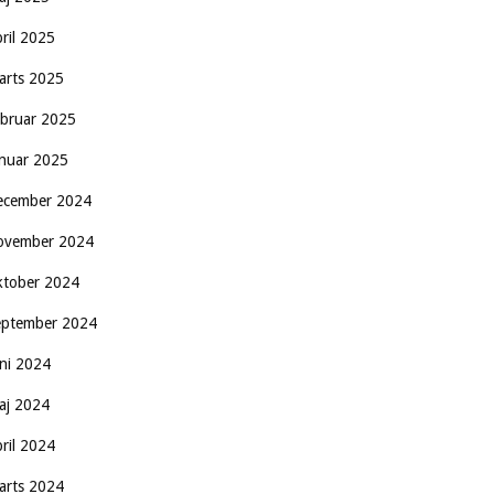
pril 2025
arts 2025
ebruar 2025
anuar 2025
ecember 2024
ovember 2024
ktober 2024
eptember 2024
uni 2024
aj 2024
pril 2024
arts 2024