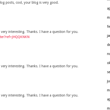
og posts, cool, your blog is very good.
a
m
f
very interesting. Thanks. I have a question for you.
j
ister?ref=JHQQKNKN
d
n
o
very interesting. Thanks. I have a question for you.
s
j
m
very interesting. Thanks. I have a question for you.
a
m