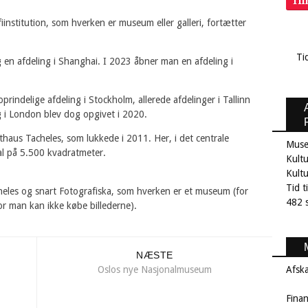
Ti
iinstitution, som hverken er museum eller galleri, fortætter
Ti
g en afdeling i Shanghai. I 2023 åbner man en afdeling i
prindelige afdeling i Stockholm, allerede afdelinger i Tallinn
g i London blev dog opgivet i 2020.
sthaus Tacheles, som lukkede i 2011. Her, i det centrale
Muse
eal på 5.500 kvadratmeter.
Kultu
Kult
Tid t
heles og snart Fotografiska, som hverken er et museum (for
482 s
(for man kan ikke købe billederne).
NÆSTE
Oslos nye Nasjonalmuseum
Afsk
Fina