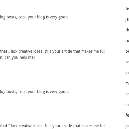
f
og posts, cool, your blog is very good.
j
d
n
at I lack creative ideas. It is your article that makes me full
o
on, can you help me?
s
j
m
og posts, cool, your blog is very good.
a
m
f
at I lack creative ideas. It is your article that makes me full
j