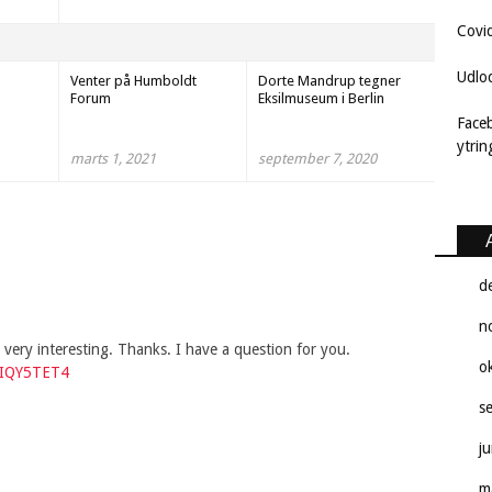
Covi
Udlo
Venter på Humboldt
Dorte Mandrup tegner
Forum
Eksilmuseum i Berlin
Face
ytri
marts 1, 2021
september 7, 2020
d
n
very interesting. Thanks. I have a question for you.
o
f=IQY5TET4
s
j
m