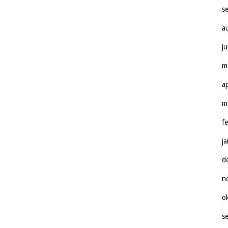
s
a
j
m
a
m
f
j
d
n
o
s