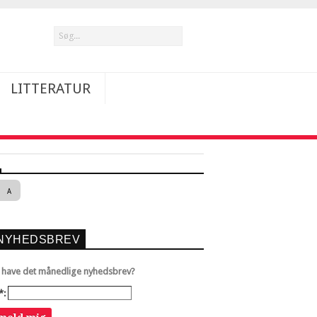
LITTERATUR
A
NYHEDSBREV
u have det månedlige nyhedsbrev?
*: