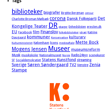
Tags
biblioteker
biografer
Birgitte Bergman
censur
corona
Det
Dansk Folkeparti
Charlotte Broman Mølbæk
DR
Kongelige Teater
Enhedslisten
ereolen.dk
ebøger
EU
Finanslov
film
Facebook
Katrine
idræt
folkebiblioteker
kommuner
kulturarv
Daugaard
Konservative
Mette Bock
København
licens
Kulturministeriet
medieaftale
Museer
Mogens Jensen
museumsreform
Musik
Radio24syv
musikskoler
Nationalmuseet
scenekunst
Norge
Statens Kunstfond
streaming
SF
Socialdemokratiet
Sverige
Søren Søndergaard
Zenia
TV2
Venstre
Stampe