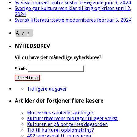
Svenske museer: entré koster besøgende
juni 3, 2024
Sverige gør kulturarven klar til krig og kriser
april 2,
2024
Svensk litteraturstøtte moderniseres
februar 5, 2024
A
A
A
NYHEDSBREV
Vil du have det månedlige nyhedsbrev?
Email*:
Tilmeld mig
Tidligere udgaver
Artikler der fortjener flere læsere
Museernes samlede samlinger
Kulturerhvervene bidrager til øget vækst
Kulturen er på borgernes dagsorden
Tid til kulturel opblomstring?
482 spørgsmål til ministeren