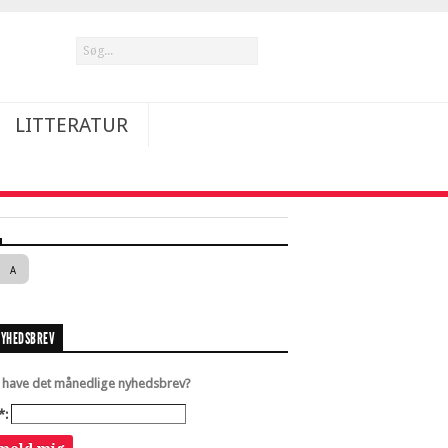
LITTERATUR
A
NYHEDSBREV
u have det månedlige nyhedsbrev?
*: