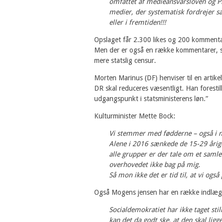
omfattet af medieansvarsloven og Pre
medier, der systematisk fordrejer 
eller i fremtiden!!!
Opslaget får 2.300 likes og 200 kommentare
Men der er også en række kommentarer, 
mere statslig censur.
Morten Marinus (DF) henviser til en artikel
DR skal reduceres væsentligt. Han forestil
udgangspunkt i statsministerens løn.”
Kulturminister Mette Bock:
Vi stemmer med fødderne – også i 
Alene i 2016 sænkede de 15-29 årig
alle grupper er der tale om et saml
overhovedet ikke bag på mig.
Så mon ikke det er tid til, at vi ogs
Også Mogens jensen har en række indlæg 
Socialdemokratiet har ikke taget sti
kan det da godt ske, at den skal li