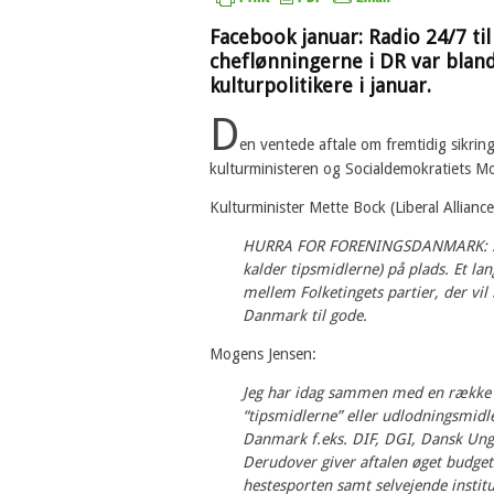
Facebook januar: Radio 24/7 til
cheflønningerne i DR var blan
kulturpolitikere i januar.
D
en ventede aftale om fremtidig sikring
kulturministeren og Socialdemokratiets Mo
Kulturminister Mette Bock (Liberal Alliance
HURRA FOR FORENINGSDANMARK: Så f
kalder tipsmidlerne) på plads. Et lan
mellem Folketingets partier, der vi
Danmark til gode.
Mogens Jensen:
Jeg har idag sammen med en række k
“tipsmidlerne” eller udlodningsmidle
Danmark f.eks. DIF, DGI, Dansk Un
Derudover giver aftalen øget budgets
hestesporten samt selvejende inst