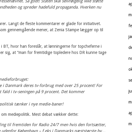
ssenævnet. Så godt! Staten skal selvfølgelig ikke støtte
a
sandheden og spreder hadefuld propaganda. Hverken nu
m
r. Langt de fleste kommentarer er glade for initiativet.
f
som gennemgående mener, at Zenia Stampe lægger op til
j
 i BT, hvor han foreslår, at lønningerne for topcheferne i
d
ler sig, at “man for fremtidige topledere hos DR kunne tage
n
o
medieforbruget:
s
e i Danmark deres tv-forbrug med over 25 procent! For
j
et fald i tv-seningen på 9 procent. Det kommer
m
å politisk tænker i nye medie-baner!
a
om mediepolitik. Mest debat vækker dette:
m
lling til fremtiden for Radio 24/7 men hvis den fortsætter,
gge udenfor København – f.eks i Danmarks næststørste by…