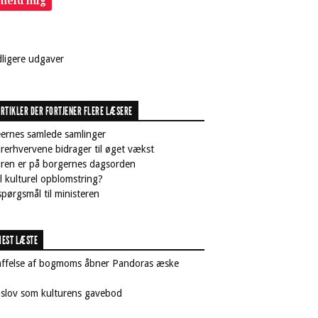
lmeld mig
dligere udgaver
RTIKLER DER FORTJENER FLERE LÆSERE
ernes samlede samlinger
rerhvervene bidrager til øget vækst
uren er på borgernes dagsorden
il kulturel opblomstring?
pørgsmål til ministeren
EST LÆSTE
affelse af bogmoms åbner Pandoras æske
nslov som kulturens gavebod