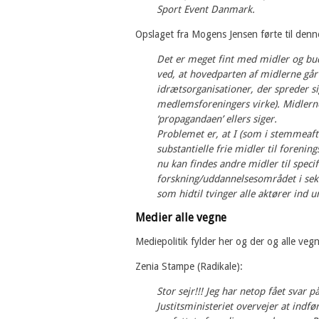
Sport Event Danmark.
Opslaget fra Mogens Jensen førte til denn
Det er meget fint med midler og budg
ved, at hovedparten af midlerne går 
idrætsorganisationer, der spreder si
medlemsforeningers virke). Midlerne 
‘propagandaen’ ellers siger.
Problemet er, at I (som i stemmeafta
substantielle frie midler til forening
nu kan findes andre midler til speci
forskning/uddannelsesområdet i sekto
som hidtil tvinger alle aktører ind 
Medier alle vegne
Mediepolitik fylder her og der og alle vegn
Zenia Stampe (Radikale):
Stor sejr!!! Jeg har netop fået svar
Justitsministeriet overvejer at indf