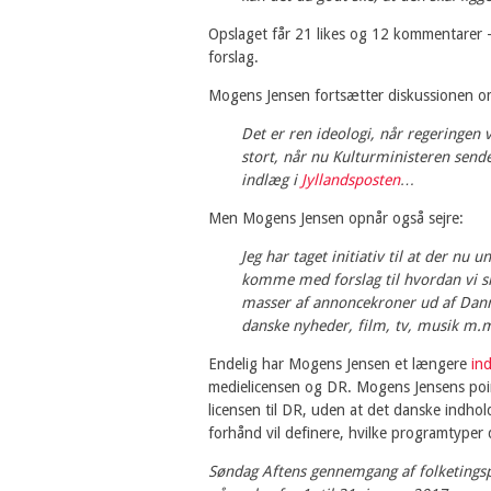
Opslaget får 21 likes og 12 kommentarer –
forslag.
Mogens Jensen fortsætter diskussionen om
Det er ren ideologi, når regeringen v
stort, når nu Kulturministeren send
indlæg i
Jyllandsposten
…
Men Mogens Jensen opnår også sejre:
Jeg har taget initiativ til at der nu
komme med forslag til hvordan vi si
masser af annoncekroner ud af Danma
danske nyheder, film, tv, musik m.
Endelig har Mogens Jensen et længere
in
medielicensen og DR. Mogens Jensens point
licensen til DR, uden at det danske indhol
forhånd vil definere, hvilke programtyper d
Søndag Aftens gennemgang af folketingsp