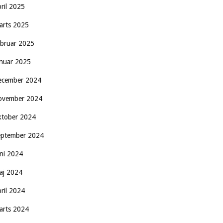
pril 2025
arts 2025
ebruar 2025
anuar 2025
ecember 2024
ovember 2024
ktober 2024
eptember 2024
uni 2024
aj 2024
pril 2024
arts 2024