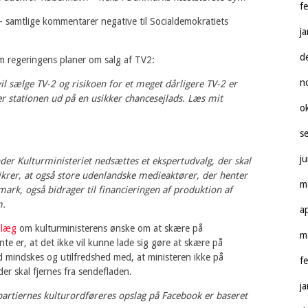
f
 samtlige kommentarer negative til Socialdemokratiets
j
d
 regeringens planer om salg af TV2:
n
il sælge TV-2 og risikoen for et meget dårligere TV-2 er
er stationen ud på en usikker chancesejlads. Læs mit
o
s
j
 under Kulturministeriet nedsættes et ekspertudvalg, der skal
krer, at også store udenlandske medieaktører, der henter
m
rk, også bidrager til financieringen af produktion af
m.
a
dlæg
om kulturministerens ønske om at skære på
m
e er, at det ikke vil kunne lade sig gøre at skære på
d mindskes og utilfredshed med, at ministeren ikke på
f
er skal fjernes fra sendefladen.
j
artiernes kulturordføreres opslag på Facebook er baseret