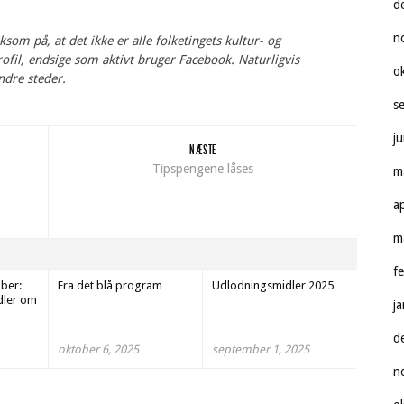
d
n
om på, at det ikke er alle folketingets kultur- og
fil, endsige som aktivt bruger Facebook. Naturligvis
o
ndre steder.
s
j
NÆSTE
Tipspengene låses
m
a
m
f
ber:
Fra det blå program
Udlodningsmidler 2025
dler om
j
d
oktober 6, 2025
september 1, 2025
n