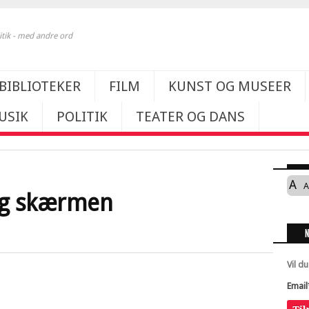
itik - med andre ord
BIBLIOTEKER
FILM
KUNST OG MUSEER
USIK
POLITIK
TEATER OG DANS
A
A
tog skærmen
Vil d
Email