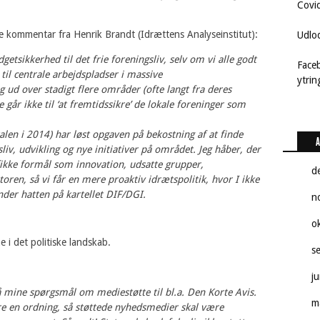
Covi
e kommentar fra Henrik Brandt (Idrættens Analyseinstitut):
Udlo
etsikkerhed til det frie foreningsliv, selv om vi alle godt
Face
til centrale arbejdspladser i massive
ytri
g ud over stadigt flere områder (ofte langt fra deres
går ikke til ‘at fremtidssikre’ de lokale foreninger som
len i 2014) har løst opgaven på bekostning af at finde
A
sliv, udvikling og nye initiativer på området. Jeg håber, der
fikke formål som innovation, udsatte grupper,
d
ren, så vi får en mere proaktiv idrætspolitik, hvor I ikke
under hatten på kartellet DIF/DGI.
n
o
e i det politiske landskab.
s
j
 på mine spørgsmål om mediestøtte til bl.a. Den Korte Avis.
m
øre en ordning, så støttede nyhedsmedier skal være