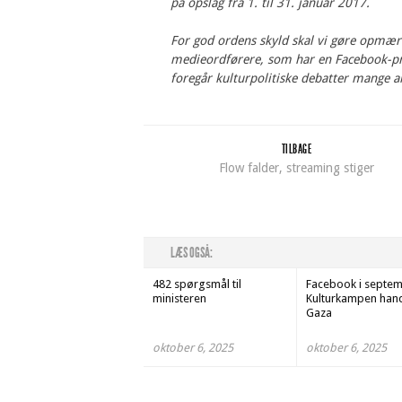
på opslag fra 1. til 31. januar 2017.
For god ordens skyld skal vi gøre opmærks
medieordførere, som har en Facebook-pro
foregår kulturpolitiske debatter mange a
TILBAGE
Flow falder, streaming stiger
LÆS OGSÅ:
482 spørgsmål til
Facebook i septem
ministeren
Kulturkampen han
Gaza
oktober 6, 2025
oktober 6, 2025