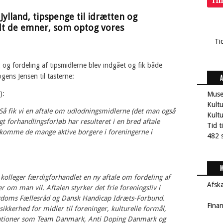
Ti
 Jylland, tipspenge til idrætten og
dt de emner, som optog vores
Ti
 og fordeling af tipsmidlerne blev indgået og fik både
gens Jensen til tasterne:
A
):
Muse
Kultu
ik vi en aftale om udlodningsmidlerne (det man også
Kult
gt forhandlingsforløb har resulteret i en bred aftale
Tid t
l komme de mange aktive borgere i foreningerne i
482 s
M
olleger færdigforhandlet en ny aftale om fordeling af
Afsk
r om man vil. Aftalen styrker det frie foreningsliv i
gdoms Fællesråd og Dansk Handicap Idræts-Forbund.
Fina
ikkerhed for midler til foreninger, kulturelle formål,
itutioner som Team Danmark, Anti Doping Danmark og