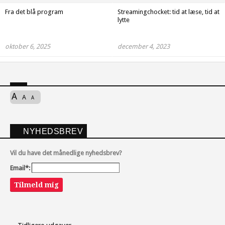
Fra det blå program
Streamingchocket: tid at læse, tid at
lytte
oktober 6, 2025
december 4, 2023
A
A
A
NYHEDSBREV
Vil du have det månedlige nyhedsbrev?
Email*:
Tilmeld mig