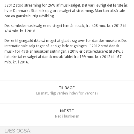
I 2012 stod streaming for 26% af musiksalget. Det var i øvrigt det første år,
hvor Danmarks Statistik opgjorde salget af streaming. Man kan altså tale
om en ganske hurtig udvikling.
Det samlede musiksalg er nu steget fem år i træk, fra 408 mio. kr. i 2012 til
494 mio. kr. i 2016.
Der er til gengæld ikke så meget at glæde sig over for danske musikere. Det
internationale salg tager så at sige hele stigningen. I 2012 stod dansk
musik for 49% af musikomsætningen, i 2016 er dette reduceret til 34%. I
faktiske tal er salget af dansk musik faldet fra 199 mio. kr. i 2012 til 167
mio. kr. i 2016.
TILBAGE
En (naturlig) verden inden for Verona?
NÆSTE
Ned i bunkeren
LÆS OGSÅ: