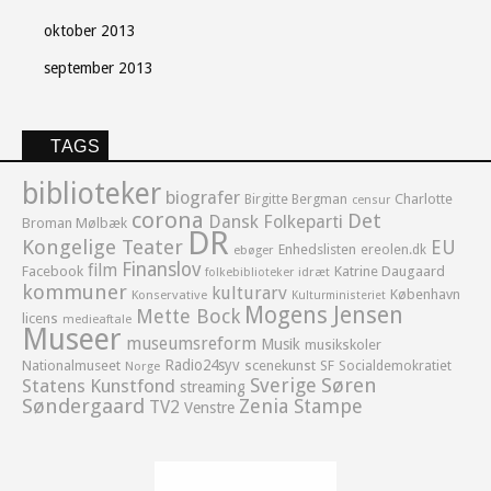
oktober 2013
september 2013
TAGS
biblioteker
biografer
Birgitte Bergman
Charlotte
censur
corona
Det
Dansk Folkeparti
Broman Mølbæk
DR
Kongelige Teater
EU
Enhedslisten
ereolen.dk
ebøger
Finanslov
film
Facebook
Katrine Daugaard
idræt
folkebiblioteker
kommuner
kulturarv
København
Konservative
Kulturministeriet
Mogens Jensen
Mette Bock
licens
medieaftale
Museer
museumsreform
Musik
musikskoler
Radio24syv
Nationalmuseet
scenekunst
SF
Socialdemokratiet
Norge
Sverige
Søren
Statens Kunstfond
streaming
Søndergaard
Zenia Stampe
TV2
Venstre