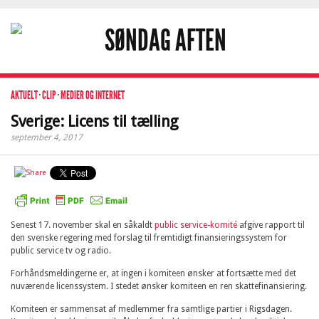
AKTUELT
·
CLIP
·
MEDIER OG INTERNET
Sverige: Licens til tælling
september 4, 2017
Senest 17. november skal en såkaldt
public service-komité
afgive rapport til
den svenske regering med forslag til fremtidigt finansieringssystem for
public service tv og radio.
Forhåndsmeldingerne er, at ingen i komiteen ønsker at fortsætte med det
nuværende licenssystem. I stedet ønsker komiteen en ren skattefinansiering.
Komiteen er sammensat af medlemmer fra samtlige partier i Rigsdagen.