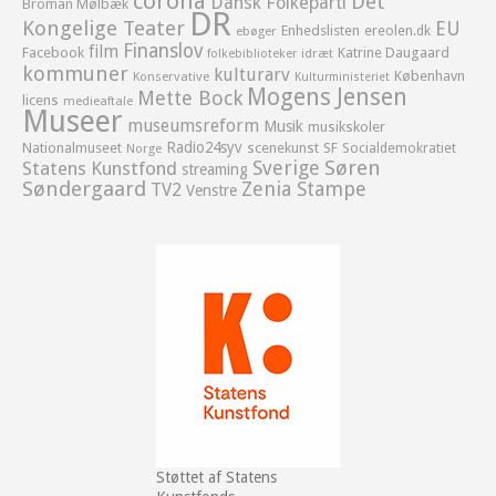
corona
Det
Dansk Folkeparti
Broman Mølbæk
DR
Kongelige Teater
EU
Enhedslisten
ereolen.dk
ebøger
Finanslov
film
Facebook
Katrine Daugaard
idræt
folkebiblioteker
kommuner
kulturarv
København
Konservative
Kulturministeriet
Mogens Jensen
Mette Bock
licens
medieaftale
Museer
museumsreform
Musik
musikskoler
Radio24syv
Nationalmuseet
scenekunst
SF
Socialdemokratiet
Norge
Sverige
Søren
Statens Kunstfond
streaming
Søndergaard
Zenia Stampe
TV2
Venstre
Støttet af Statens