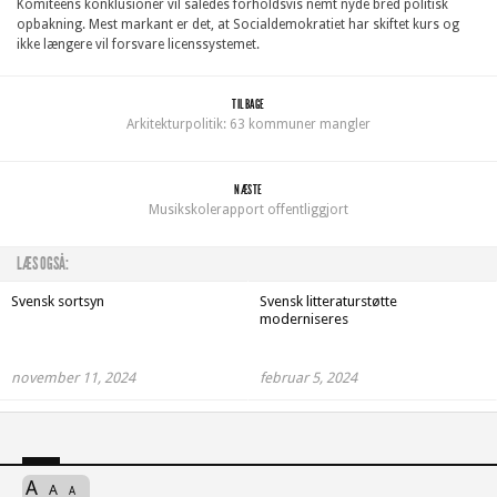
Komiteens konklusioner vil således forholdsvis nemt nyde bred politisk
opbakning. Mest markant er det, at Socialdemokratiet har skiftet kurs og
ikke længere vil forsvare licenssystemet.
TILBAGE
Arkitekturpolitik: 63 kommuner mangler
NÆSTE
Musikskolerapport offentliggjort
LÆS OGSÅ:
Svensk sortsyn
Svensk litteraturstøtte
moderniseres
november 11, 2024
februar 5, 2024
A
A
A