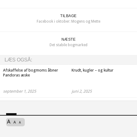
TILBAGE
Facebook i oktober: Mogens og Mette
NÆSTE
Det stabile bogmarked
LÆS OGSÅ:
Afskaffelse af bogmoms åbner
Krudt, kugler – og kultur
Pandoras æske
september 1, 2025
juni 2, 2025
A
A
A