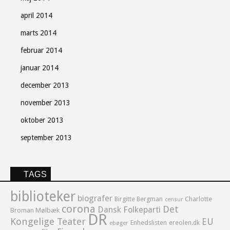
april 2014
marts 2014
februar 2014
januar 2014
december 2013
november 2013
oktober 2013
september 2013
TAGS
biblioteker
biografer
Birgitte Bergman
Charlotte
censur
corona
Det
Dansk Folkeparti
Broman Mølbæk
DR
Kongelige Teater
EU
Enhedslisten
ereolen.dk
ebøger