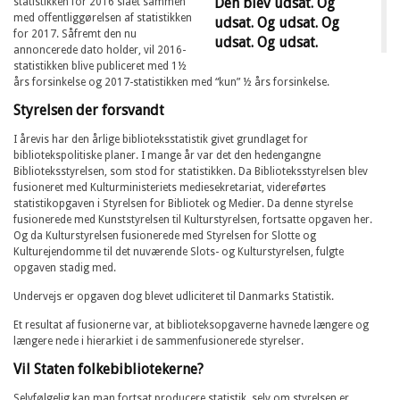
Den blev udsat. Og
statistikken for 2016 slået sammen
med offentliggørelsen af statistikken
udsat. Og udsat. Og
for 2017. Såfremt den nu
udsat. Og udsat.
annoncerede dato holder, vil 2016-
statistikken blive publiceret med 1½
års forsinkelse og 2017-statistikken med “kun” ½ års forsinkelse.
Styrelsen der forsvandt
I årevis har den årlige biblioteksstatistik givet grundlaget for
bibliotekspolitiske planer. I mange år var det den hedengangne
Biblioteksstyrelsen, som stod for statistikken. Da Biblioteksstyrelsen blev
fusioneret med Kulturministeriets mediesekretariat, videreførtes
statistikopgaven i Styrelsen for Bibliotek og Medier. Da denne styrelse
fusionerede med Kunststyrelsen til Kulturstyrelsen, fortsatte opgaven her.
Og da Kulturstyrelsen fusionerede med Styrelsen for Slotte og
Kulturejendomme til det nuværende Slots- og Kulturstyrelsen, fulgte
opgaven stadig med.
Undervejs er opgaven dog blevet udliciteret til Danmarks Statistik.
Et resultat af fusionerne var, at biblioteksopgaverne havnede længere og
længere nede i hierarkiet i de sammenfusionerede styrelser.
Vil Staten folkebibliotekerne?
Selvfølgelig kan man fortsat producere statistik, selv om styrelsen er