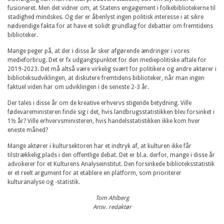
fusioneret. Men det vidner om, at Statens engagement i folkebibliotekerne til
stadighed mindskes. Og der er åbenlyst ingen politisk interesse i at sikre
nødvendige fakta for at have et solidt grundlag for debatter om fremtidens
biblioteker.
Mange peger på, at der i disse år sker afgørende ændringer i vores
medieforbrug. Det er fx udgangspunktet for den mediepolitiske aftale for
2019-2023. Det må altså være virkelig svært for politikere og andre aktører i
biblioteksudviklingen, at diskutere fremtidens biblioteker, når man ingen
faktuel viden har om udviklingen i de seneste 2-3 år.
Der tales i disse år om de kreative erhvervs stigende betydning. Ville
fødevareministeren finde sig i det, hvis landbrugsstatistikken blev forsinket i
1½ år? Ville erhvervsministeren, hvis handelsstatistikken ikke kom hver
eneste måned?
Mange aktører i kultursektoren har et indtryk af, at kulturen ikke får
tilstrækkelig plads i den offentlige debat. Det er bl.a. derfor, mange i disse år
advokerer for et Kulturens Analyseinstitut. Den forsinkede biblioteksstatistik
er et reelt argument for at etablere en platform, som prioriterer
kulturanalyse og -statistik.
Tom Ahlberg
Ansv. redaktør