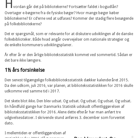
H
vordan går det på bibliotekerne? Fortsætter faldet i bogudlån?
Overtager e-bøgerne fra de fysiske bøger? Hvor mange bøger køber
bibliotekerne? Er cd’erne ved at udfases? Kommer der stadig flere besøgende
på folkebibliotekerne?
Det er spørgsmål, som er relevante for at diskutere udviklingen af de danske
folkebiblioteker. Både hvad angår overvejelser om nationale strategier og
de enkelte kommuners udviklingsplaner.
År efter år er den årlige biblioteksstatistik kommet ved sommertid. Sådan er
det bare ikke længere.
1½ års forsinkelse
Den senest tilgængelige folkebiblioteksstatistik dækker kalenderåret 2015.
Da den udkom, juli 2016, var planen, at biblioteksstatistikken for 2016 skulle
udkomme ved samme tid i 2017.
Det skete blot ikke. Den blev udsat. Og udsat. Og udsat. Og udsat. Og udsat.
En håndfuld gange har Danmarks Statistik udskudt offentliggørelsen af
biblioteksstatistikken for 2016. Alene dette efterår har man anført tre
udgivelsesdatoer. I skrivende stund anføres 3. december som forventet
dato.
I mellemtiden er offentliggørelsen af