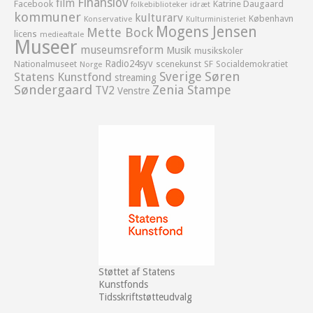
Finanslov
film
Facebook
Katrine Daugaard
idræt
folkebiblioteker
kommuner
kulturarv
København
Konservative
Kulturministeriet
Mogens Jensen
Mette Bock
licens
medieaftale
Museer
museumsreform
Musik
musikskoler
Radio24syv
Nationalmuseet
scenekunst
SF
Socialdemokratiet
Norge
Sverige
Søren
Statens Kunstfond
streaming
Søndergaard
Zenia Stampe
TV2
Venstre
Støttet af Statens
Kunstfonds
Tidsskriftstøtteudvalg