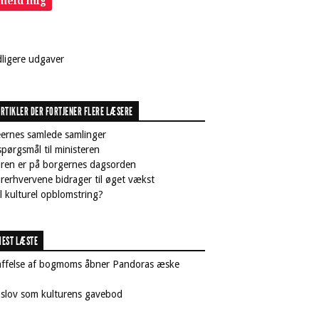
lmeld mig
dligere udgaver
RTIKLER DER FORTJENER FLERE LÆSERE
ernes samlede samlinger
pørgsmål til ministeren
uren er på borgernes dagsorden
rerhvervene bidrager til øget vækst
il kulturel opblomstring?
EST LÆSTE
affelse af bogmoms åbner Pandoras æske
nslov som kulturens gavebod