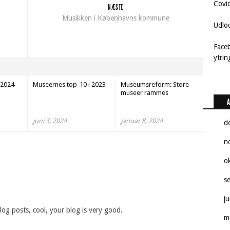
Covi
NÆSTE
Musikken i Københavns kommune
Udlo
Face
ytri
 2024
Museernes top-10 i 2023
Museumsreform: Store
museer rammes
A
juni 3, 2024
januar 8, 2024
d
n
o
s
j
og posts, cool, your blog is very good.
m