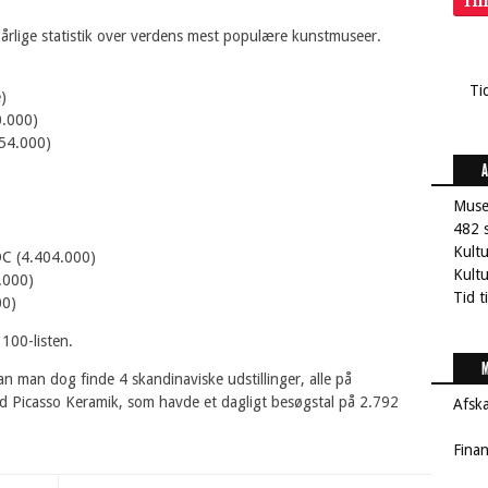
Ti
årlige statistik over verdens mest populære kunstmuseer.
Ti
)
0.000)
54.000)
A
Muse
482 s
Kult
DC (4.404.000)
Kultu
.000)
Tid t
00)
100-listen.
M
n man dog finde 4 skandinaviske udstillinger, alle på
d Picasso Keramik, som havde et dagligt besøgstal på 2.792
Afsk
Fina