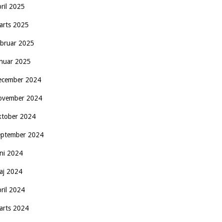
pril 2025
arts 2025
ebruar 2025
anuar 2025
ecember 2024
ovember 2024
ktober 2024
eptember 2024
uni 2024
aj 2024
pril 2024
arts 2024