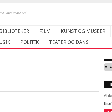
itik - med andre ord
BIBLIOTEKER
FILM
KUNST OG MUSEER
USIK
POLITIK
TEATER OG DANS
A
A
Vil d
Email