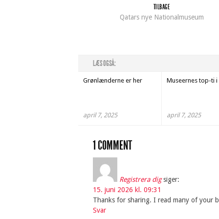
TILBAGE
Qatars nye Nationalmuseum
LÆS OGSÅ:
Grønlænderne er her
Museernes top-ti i
april 7, 2025
april 7, 2025
1 COMMENT
Registrera dig
siger:
15. juni 2026 kl. 09:31
Thanks for sharing. I read many of your bl
Svar