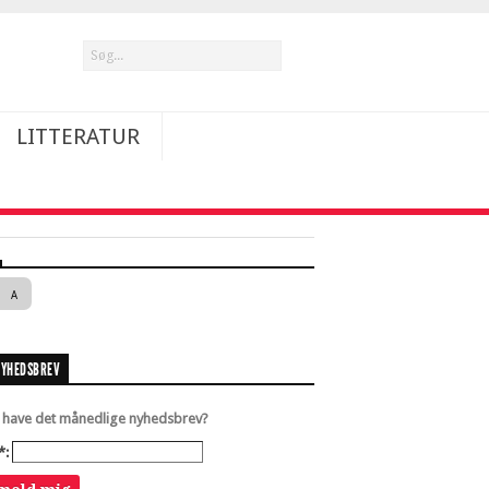
LITTERATUR
A
NYHEDSBREV
u have det månedlige nyhedsbrev?
*: