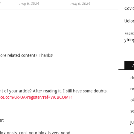
4
maj 6, 2024
maj 6, 2024
Covi
Udlo
Face
ytri
 more related content? Thanks!
d
n
of your article? After reading it, I still have some doubts.
nce.com/uk-UA/register?ref=W0BCQMF1
o
s
er:
j
og posts, cool, your blog is very good.
m