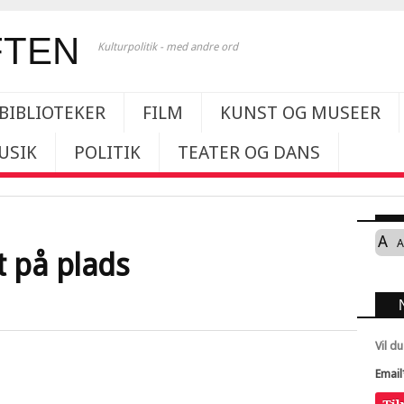
Kulturpolitik - med andre ord
BIBLIOTEKER
FILM
KUNST OG MUSEER
USIK
POLITIK
TEATER OG DANS
A
A
t på plads
Vil d
Email