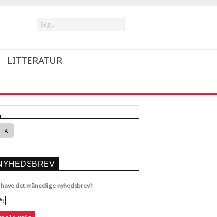
LITTERATUR
A
NYHEDSBREV
u have det månedlige nyhedsbrev?
*: