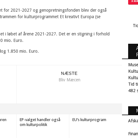
Ti
get for 2021-2027 og genopretningsfonden blev der også
trammen for kulturprogrammet Et kreativt Europa (se
Ti
ålet i løbet af årene 2021-2027. Det er en stigning i forhold
60 mio. Euro.
dog 1.850 mio. Euro.
Muse
Kultu
NÆSTE
Kult
Bliv Mæcen
Tid t
482 s
uren
EP-valget handler også
EU’s kulturprogram
Afsk
om kulturpolitik
Fina