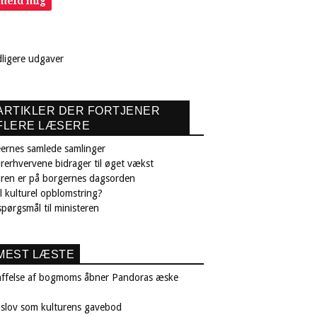
lmeld mig
dligere udgaver
ARTIKLER DER FORTJENER
FLERE LÆSERE
ernes samlede samlinger
rerhvervene bidrager til øget vækst
uren er på borgernes dagsorden
il kulturel opblomstring?
pørgsmål til ministeren
MEST LÆSTE
affelse af bogmoms åbner Pandoras æske
nslov som kulturens gavebod