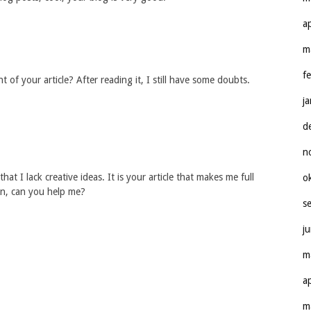
a
m
f
of your article? After reading it, I still have some doubts.
j
d
n
at I lack creative ideas. It is your article that makes me full
o
on, can you help me?
s
j
m
a
m