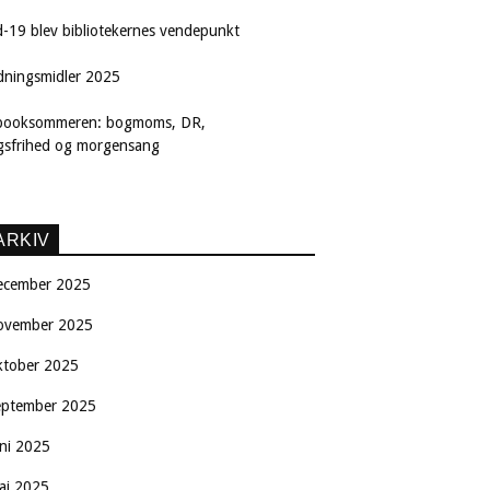
d-19 blev bibliotekernes vendepunkt
dningsmidler 2025
booksommeren: bogmoms, DR,
ngsfrihed og morgensang
ARKIV
ecember 2025
ovember 2025
ktober 2025
eptember 2025
uni 2025
aj 2025