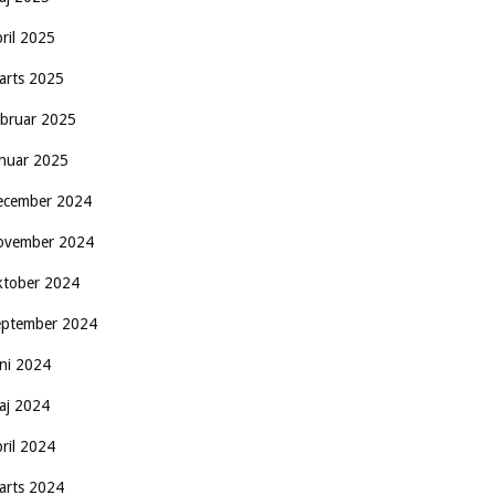
pril 2025
arts 2025
ebruar 2025
anuar 2025
ecember 2024
ovember 2024
ktober 2024
eptember 2024
uni 2024
aj 2024
pril 2024
arts 2024