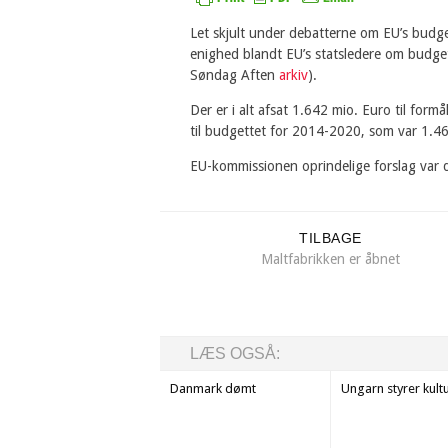
Let skjult under debatterne om EU’s bud
enighed blandt EU’s statsledere om budge
Søndag Aften
arkiv
).
Der er i alt afsat 1.642 mio. Euro til form
til budgettet for 2014-2020, som var 1.4
EU-kommissionen oprindelige forslag var 
TILBAGE
Maltfabrikken er åbnet
LÆS OGSÅ:
Danmark dømt
Ungarn styrer kult