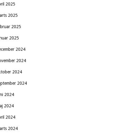
pril 2025
arts 2025
ebruar 2025
anuar 2025
ecember 2024
ovember 2024
ktober 2024
eptember 2024
uni 2024
aj 2024
pril 2024
arts 2024