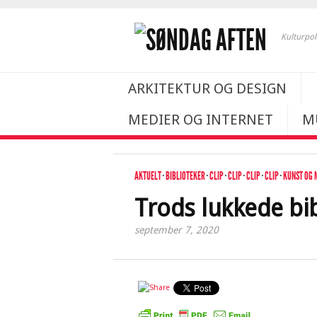
Kulturpol
ARKITEKTUR OG DESIGN
MEDIER OG INTERNET
M
AKTUELT
·
BIBLIOTEKER
·
CLIP
·
CLIP
·
CLIP
·
CLIP
·
KUNST OG 
Trods lukkede bib
september 7, 2020