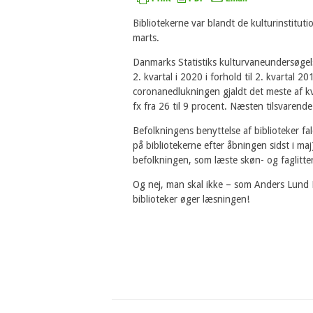
Bibliotekerne var blandt de kulturinstitut
marts.
Danmarks Statistiks kulturvaneundersøgelse 
2. kvartal i 2020 i forhold til 2. kvartal 2
coronanedlukningen gjaldt det meste af kva
fx fra 26 til 9 procent. Næsten tilsvarend
Befolkningens benyttelse af biblioteker f
på bibliotekerne efter åbningen sidst i ma
befolkningen, som læste skøn- og faglitter
Og nej, man skal ikke – som Anders Lund Ma
biblioteker øger læsningen!