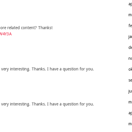
a
m
f
 more related content? Thanks!
3W4Y3A
j
d
n
very interesting. Thanks. I have a question for you.
o
s
j
m
very interesting. Thanks. I have a question for you.
a
m