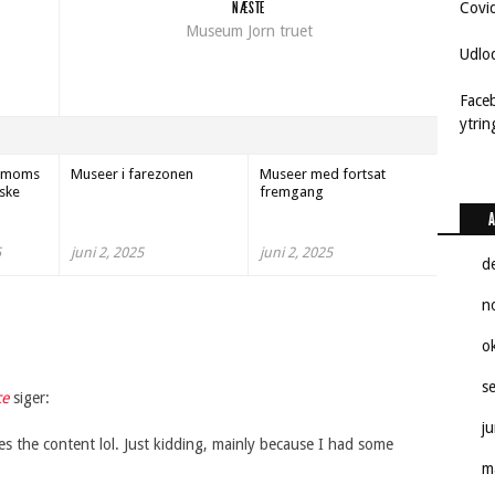
NÆSTE
Covi
Museum Jorn truet
Udlo
Face
ytri
ogmoms
Museer i farezonen
Museer med fortsat
ske
fremgang
A
5
juni 2, 2025
juni 2, 2025
d
n
o
s
ce
siger:
j
ches the content lol. Just kidding, mainly because I had some
m