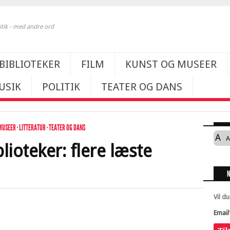
itik - med andre ord
BIBLIOTEKER
FILM
KUNST OG MUSEER
USIK
POLITIK
TEATER OG DANS
MUSEER
·
LITTERATUR
·
TEATER OG DANS
A
A
lioteker: flere læste
Vil d
Email