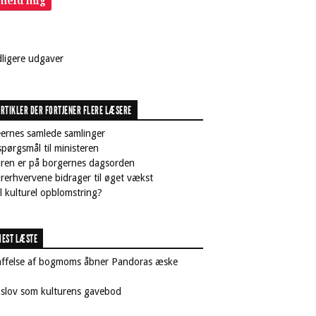
lmeld mig
dligere udgaver
RTIKLER DER FORTJENER FLERE LÆSERE
ernes samlede samlinger
pørgsmål til ministeren
uren er på borgernes dagsorden
rerhvervene bidrager til øget vækst
il kulturel opblomstring?
EST LÆSTE
affelse af bogmoms åbner Pandoras æske
nslov som kulturens gavebod