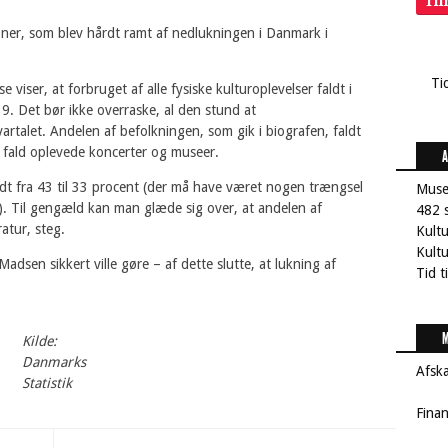
Ti
ioner, som blev hårdt ramt af nedlukningen i Danmark i
Ti
viser, at forbruget af alle fysiske kulturoplevelser faldt i
019. Det bør ikke overraske, al den stund at
rtalet. Andelen af befolkningen, som gik i biografen, faldt
e fald oplevede koncerter og museer.
A
aldt fra 43 til 33 procent (der må have været nogen trængsel
Muse
j). Til gengæld kan man glæde sig over, at andelen af
482 s
atur, steg.
Kult
Kultu
dsen sikkert ville gøre – af dette slutte, at lukning af
Tid t
M
Kilde:
Danmarks
Afsk
Statistik
Fina