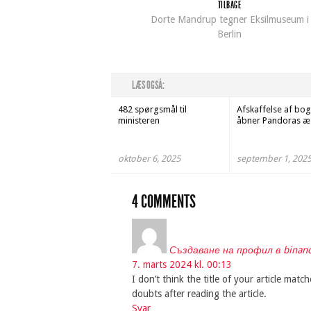
TILBAGE
Dorte Mandrup tegner Eksilmuseum i
Berlin
LÆS OGSÅ:
482 spørgsmål til
Afskaffelse af b
ministeren
åbner Pandoras æ
oktober 6, 2025
september 1, 202
4 COMMENTS
Създаване на профил в binan
7. marts 2024 kl. 00:13
I don’t think the title of your article mat
doubts after reading the article.
Svar