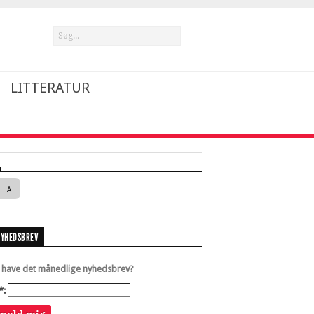
LITTERATUR
A
NYHEDSBREV
u have det månedlige nyhedsbrev?
*: