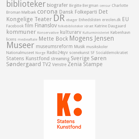
biblioteker
biografer
Birgitte Bergman
Charlotte
censur
corona
Det
Dansk Folkeparti
Broman Mølbæk
DR
Kongelige Teater
EU
Enhedslisten
ereolen.dk
ebøger
Finanslov
film
Facebook
Katrine Daugaard
idræt
folkebiblioteker
kommuner
kulturarv
København
Konservative
Kulturministeriet
Mogens Jensen
Mette Bock
licens
medieaftale
Museer
museumsreform
Musik
musikskoler
Radio24syv
Nationalmuseet
scenekunst
SF
Socialdemokratiet
Norge
Sverige
Søren
Statens Kunstfond
streaming
Søndergaard
Zenia Stampe
TV2
Venstre