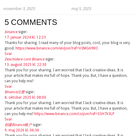
november 3, 2025
maj 5, 2025
5 COMMENTS
binance
siger:
17. januar 2024 kl. 12:23
Thanks for sharing. I read many of your blog posts, cool, your blog is very
good.
https://www.binance.com/en/join?ref=V3MG69RO
Svar
Deschidere cont Binance
siger:
13. august 2025 kl. 22:30
Thank you for your sharing. I am worried that I lack creative ideas. It is
your article that makes me full of hope. Thank you. But, I have a question,
can you help me?
Svar
Binance注册
siger:
8. oktober 2025 kl. 08:00
Thank you for your sharing. I am worried that I lack creative ideas. It is
your article that makes me full of hope. Thank you. But, I have a question,
can you help me?
https://www.binance.com/cs/join?ref=S5H7X3LP
Svar
创建Binance账户
siger:
9. maj 2026 kl. 06:36
Thank you for your sharing. I am worried that I lack creative ideas. It is