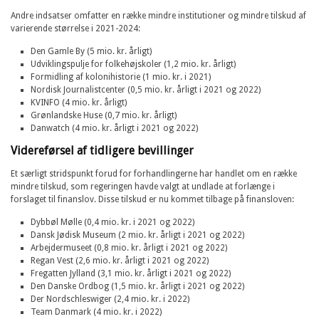
Andre indsatser omfatter en række mindre institutioner og mindre tilskud af
varierende størrelse i 2021-2024:
Den Gamle By (5 mio. kr. årligt)
Udviklingspulje for folkehøjskoler (1,2 mio. kr. årligt)
Formidling af kolonihistorie (1 mio. kr. i 2021)
Nordisk Journalistcenter (0,5 mio. kr. årligt i 2021 og 2022)
KVINFO (4 mio. kr. årligt)
Grønlandske Huse (0,7 mio. kr. årligt)
Danwatch (4 mio. kr. årligt i 2021 og 2022)
Videreførsel af tidligere bevillinger
Et særligt stridspunkt forud for forhandlingerne har handlet om en række
mindre tilskud, som regeringen havde valgt at undlade at forlænge i
forslaget til finanslov. Disse tilskud er nu kommet tilbage på finansloven:
Dybbøl Mølle (0,4 mio. kr. i 2021 og 2022)
Dansk Jødisk Museum (2 mio. kr. årligt i 2021 og 2022)
Arbejdermuseet (0,8 mio. kr. årligt i 2021 og 2022)
Regan Vest (2,6 mio. kr. årligt i 2021 og 2022)
Fregatten Jylland (3,1 mio. kr. årligt i 2021 og 2022)
Den Danske Ordbog (1,5 mio. kr. årligt i 2021 og 2022)
Der Nordschleswiger (2,4 mio. kr. i 2022)
Team Danmark (4 mio. kr. i 2022)