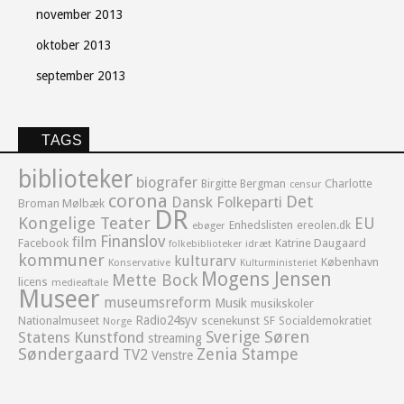
november 2013
oktober 2013
september 2013
TAGS
biblioteker
biografer
Birgitte Bergman
Charlotte
censur
corona
Det
Dansk Folkeparti
Broman Mølbæk
DR
Kongelige Teater
EU
Enhedslisten
ereolen.dk
ebøger
Finanslov
film
Facebook
Katrine Daugaard
idræt
folkebiblioteker
kommuner
kulturarv
København
Konservative
Kulturministeriet
Mogens Jensen
Mette Bock
licens
medieaftale
Museer
museumsreform
Musik
musikskoler
Radio24syv
Nationalmuseet
scenekunst
SF
Socialdemokratiet
Norge
Sverige
Søren
Statens Kunstfond
streaming
Søndergaard
Zenia Stampe
TV2
Venstre