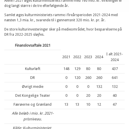
Alene i 2021 øges kulturministeriets ramme med 160 mio. kr. Virkningen er
dog langt større i de tre efterfølgende år.
Samlet øges kulturministeriets ramme i fireårsperioden 2021-2024 med
næsten 1,3 mia. kr., svarende til i gennemsnit 320 mio. kr. pr. år.
De store kulturinvesteringer sker på medieområdet, hvor besparelserne på
DR fra 2022-2025 sløjfes.
Finanslovsaftale 2021
I alt 2021-
2021
2022
2023
2024
2024
Kulturløft
148
129
80
80
437
DR
0
120
260
260
641
Øvrigt medie
0
0
0
132
132
Det Kongelige Teater
0
0
20
20
40
Færøerne og Grønland
13
13
10
12
47
Alle beløb i mio. kr. 2021-
prisniveau.
Kilde: Kulturministeriet.