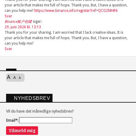
your article that makes me full of hope. Thank you. But, I have a question,
can you help me?
https://www.binance.info/register?ref=QCGZMHR6
Svar
Binance账户创建
siger:
29. juni 2026 kl. 13:13
Thank you for your sharing. I am worried that I lack creative ideas. It is
your article that makes me full of hope. Thank you. But, I have a question,
can you help me?
Svar
A
A
A
NYHEDSBREV
Vil du have det månedlige nyhedsbrev?
Email*:
Tilmeld mig