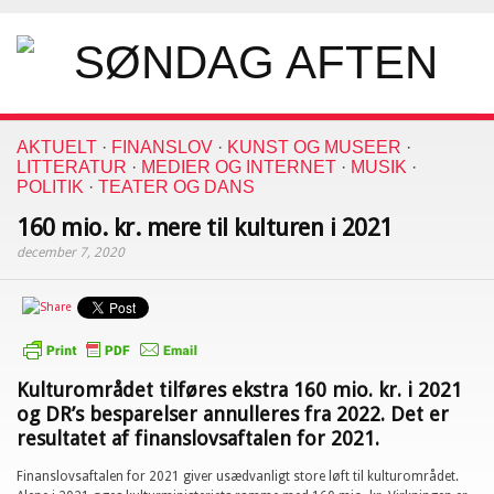
AKTUELT
·
FINANSLOV
·
KUNST OG MUSEER
·
LITTERATUR
·
MEDIER OG INTERNET
·
MUSIK
·
POLITIK
·
TEATER OG DANS
160 mio. kr. mere til kulturen i 2021
december 7, 2020
Kulturområdet tilføres ekstra 160 mio. kr. i 2021
og DR’s besparelser annulleres fra 2022. Det er
resultatet af finanslovsaftalen for 2021.
Finanslovsaftalen for 2021 giver usædvanligt store løft til kulturområdet.