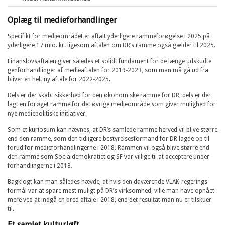
Oplæg til medieforhandlinger
Specifikt for medieområdet er aftalt yderligere rammeforøgelse i 2025 på
yderligere 17 mio. kr. ligesom aftalen om DR’s ramme også gælder til 2025.
Finanslovsaftalen giver således et solidt fundament for de længe udskudte
genforhandlinger af medieaftalen for 2019-2023, som man må gå ud fra
bliver en helt ny aftale for 2022-2025.
Dels er der skabt sikkerhed for den økonomiske ramme for DR, dels er der
lagt en forøget ramme for det øvrige medieområde som giver mulighed for
nye mediepolitiske initiativer.
Som et kuriosum kan nævnes, at DR’s samlede ramme herved vil blive større
end den ramme, som den tidligere bestyrelsesformand for DR lagde op til
forud for medieforhandlingerne i 2018. Rammen vil også blive større end
den ramme som Socialdemokratiet og SF var villige til at acceptere under
forhandlingerne i 2018.
Bagklogt kan man således hævde, at hvis den daværende VLAK-regerings
formål var at spare mest muligt på DR’s virksomhed, ville man have opnået
mere ved at indgå en bred aftale i 2018, end det resultat man nu er tilskuer
til.
Et samlet kulturløft