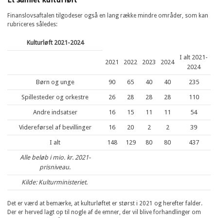
Finanslovsaftalen tilgodeser også en lang række mindre områder, som kan
rubriceres således:
Kulturløft 2021-2024
I alt 2021-
2021
2022
2023
2024
2024
Børn og unge
90
65
40
40
235
Spillesteder og orkestre
26
28
28
28
110
Andre indsatser
16
15
11
11
54
Videreførsel af bevillinger
16
20
2
2
39
I alt
148
129
80
80
437
Alle beløb i mio. kr. 2021-
prisniveau
.
Kilde: Kulturministeriet.
Det er værd at bemærke, at kulturløftet er størst i 2021 og herefter falder.
Der er herved lagt op til nogle af de emner, der vil blive forhandlinger om