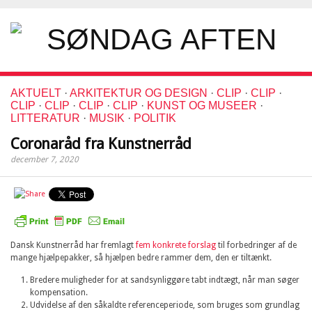
AKTUELT
·
ARKITEKTUR OG DESIGN
·
CLIP
·
CLIP
·
CLIP
·
CLIP
·
CLIP
·
CLIP
·
KUNST OG MUSEER
·
LITTERATUR
·
MUSIK
·
POLITIK
Coronaråd fra Kunstnerråd
december 7, 2020
Dansk Kunstnerråd har fremlagt
fem konkrete forslag
til forbedringer af de
mange hjælpepakker, så hjælpen bedre rammer dem, den er tiltænkt.
Bredere muligheder for at sandsynliggøre tabt indtægt, når man søger
kompensation.
Udvidelse af den såkaldte referenceperiode, som bruges som grundlag