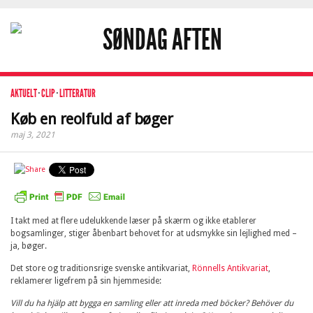
AKTUELT
·
CLIP
·
LITTERATUR
Køb en reolfuld af bøger
maj 3, 2021
I takt med at flere udelukkende læser på skærm og ikke etablerer
bogsamlinger, stiger åbenbart behovet for at udsmykke sin lejlighed med –
ja, bøger.
Det store og traditionsrige svenske antikvariat,
Rönnells Antikvariat
,
reklamerer ligefrem på sin hjemmeside:
Vill du ha hjälp att bygga en samling eller att inreda med böcker? Behöver du