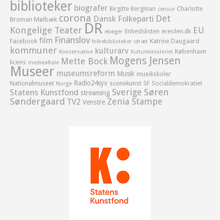
biblioteker
biografer
Birgitte Bergman
Charlotte
censur
corona
Det
Dansk Folkeparti
Broman Mølbæk
DR
Kongelige Teater
EU
Enhedslisten
ereolen.dk
ebøger
Finanslov
film
Facebook
Katrine Daugaard
idræt
folkebiblioteker
kommuner
kulturarv
København
Konservative
Kulturministeriet
Mogens Jensen
Mette Bock
licens
medieaftale
Museer
museumsreform
Musik
musikskoler
Radio24syv
Nationalmuseet
scenekunst
SF
Socialdemokratiet
Norge
Sverige
Søren
Statens Kunstfond
streaming
Søndergaard
Zenia Stampe
TV2
Venstre