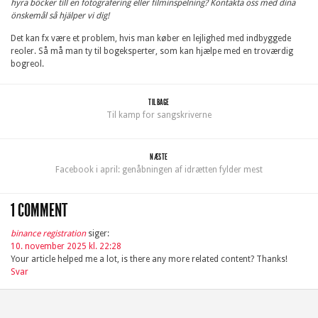
hyra böcker till en fotografering eller filminspelning? Kontakta oss med dina
önskemål så hjälper vi dig!
Det kan fx være et problem, hvis man køber en lejlighed med indbyggede
reoler. Så må man ty til bogeksperter, som kan hjælpe med en troværdig
bogreol.
TILBAGE
Til kamp for sangskriverne
NÆSTE
Facebook i april: genåbningen af idrætten fylder mest
1 COMMENT
binance registration
siger:
10. november 2025 kl. 22:28
Your article helped me a lot, is there any more related content? Thanks!
Svar