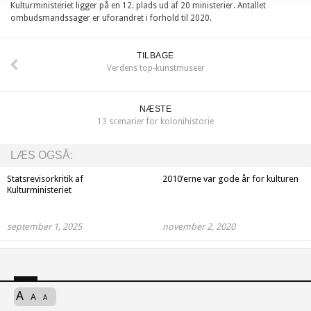
Kulturministeriet ligger på en 12. plads ud af 20 ministerier. Antallet
ombudsmandssager er uforandret i forhold til 2020.
TILBAGE
Verdens top-kunstmuseer
NÆSTE
13 scenarier for kolonihistorie
LÆS OGSÅ:
Statsrevisorkritik af
2010’erne var gode år for kulturen
Kulturministeriet
september 1, 2025
november 2, 2020
A
A
A