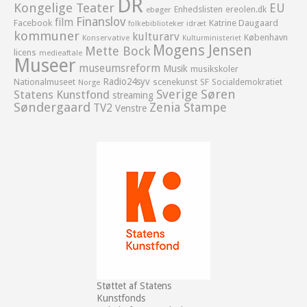
DR
Kongelige Teater
EU
Enhedslisten
ereolen.dk
ebøger
Finanslov
film
Facebook
Katrine Daugaard
idræt
folkebiblioteker
kommuner
kulturarv
København
Konservative
Kulturministeriet
Mogens Jensen
Mette Bock
licens
medieaftale
Museer
museumsreform
Musik
musikskoler
Radio24syv
Nationalmuseet
scenekunst
SF
Socialdemokratiet
Norge
Sverige
Søren
Statens Kunstfond
streaming
Søndergaard
Zenia Stampe
TV2
Venstre
Støttet af Statens
Kunstfonds