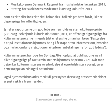
Musikskolerne i Danmark. Rapport fra musikskoletænketanken, 2017,
Strategi for skolebørns møde med kunst og kultur fra 2014
som direkte eller indirekte skal behandles i folketinget dette forår, ikke er
tilgængelige for offentligheden.
Ej heller rapporterne om god ledelse i henholdsvis større kulturprojekter
(2017) og i selvejende kulturinstitutioner (2011) er offentligt tilgængelige fra
Kulturministeriets hjemmeside (det er ellers her, man kan læse, “Bestyrelsen
bør på institutionens hjemmeside og i årsrapporten informere om, hvordan
og i hvilket omfang institutionen efterlever anbefalingerne for god ledelse”).
Kulturministeriet har overfor Søndag Aften oplyst, at publikationerne vil
blive tilgængelige på Kulturministeriets hjemmeside primo 2021. Når man
betænker kulturministerens overholdelse af egne tidsfrister i øvrigt, giver
dette næppe anledning til optimisme.
Også hjemmesidens arkiv med tidligere nyhedsbreve og pressemeddelelser
er pist væk fra hjemmesiden.
TILBAGE
Blankmedierapport opdateret