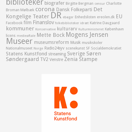
biblioteker
biografer
Birgitte Bergman
Charlotte
censur
corona
Det
Dansk Folkeparti
Broman Mølbæk
DR
Kongelige Teater
EU
Enhedslisten
ereolen.dk
ebøger
Finanslov
film
Facebook
Katrine Daugaard
idræt
folkebiblioteker
kommuner
kulturarv
København
Konservative
Kulturministeriet
Mogens Jensen
Mette Bock
licens
medieaftale
Museer
museumsreform
Musik
musikskoler
Radio24syv
Nationalmuseet
scenekunst
SF
Socialdemokratiet
Norge
Sverige
Søren
Statens Kunstfond
streaming
Søndergaard
Zenia Stampe
TV2
Venstre