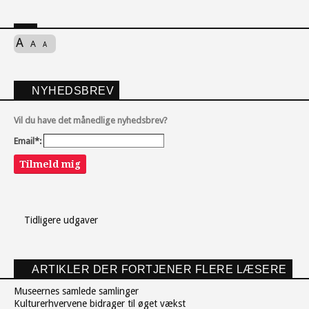
A
A
A
NYHEDSBREV
Vil du have det månedlige nyhedsbrev?
Email*:
Tilmeld mig
Tidligere udgaver
ARTIKLER DER FORTJENER FLERE LÆSERE
Museernes samlede samlinger
Kulturerhvervene bidrager til øget vækst