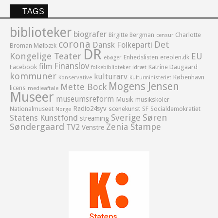
TAGS
biblioteker
biografer
Birgitte Bergman
Charlotte
censur
corona
Det
Dansk Folkeparti
Broman Mølbæk
DR
Kongelige Teater
EU
Enhedslisten
ereolen.dk
ebøger
Finanslov
film
Facebook
Katrine Daugaard
idræt
folkebiblioteker
kommuner
kulturarv
København
Konservative
Kulturministeriet
Mogens Jensen
Mette Bock
licens
medieaftale
Museer
museumsreform
Musik
musikskoler
Radio24syv
Nationalmuseet
scenekunst
SF
Socialdemokratiet
Norge
Sverige
Søren
Statens Kunstfond
streaming
Søndergaard
Zenia Stampe
TV2
Venstre