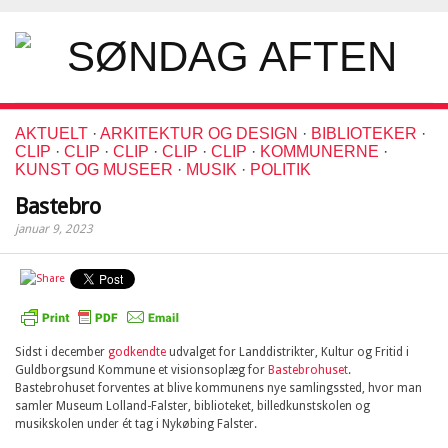
AKTUELT
·
ARKITEKTUR OG DESIGN
·
BIBLIOTEKER
·
CLIP
·
CLIP
·
CLIP
·
CLIP
·
CLIP
·
KOMMUNERNE
·
KUNST OG MUSEER
·
MUSIK
·
POLITIK
Bastebro
januar 9, 2023
Sidst i december
godkendte
udvalget for Landdistrikter, Kultur og Fritid i
Guldborgsund Kommune et visionsoplæg for
Bastebrohuset
.
Bastebrohuset forventes at blive kommunens nye samlingssted, hvor man
samler Museum Lolland-Falster, biblioteket, billedkunstskolen og
musikskolen under ét tag i Nykøbing Falster.