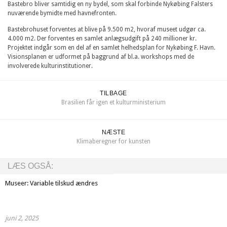
Bastebro bliver samtidig en ny bydel, som skal forbinde Nykøbing Falsters
nuværende bymidte med havnefronten.
Bastebrohuset forventes at blive på 9.500 m2, hvoraf museet udgør ca.
4.000 m2. Der forventes en samlet anlægsudgift på 240 millioner kr.
Projektet indgår som en del af en samlet helhedsplan for Nykøbing F. Havn.
Visionsplanen er udformet på baggrund af bl.a. workshops med de
involverede kulturinstitutioner.
TILBAGE
Brasilien får igen et kulturministerium
NÆSTE
Klimaberegner for kunsten
LÆS OGSÅ:
Museer: Variable tilskud ændres
juni 2, 2025