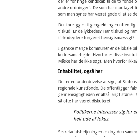
der er for ringe kendskab til de to fonde
andre ordninger”. De som har modtaget ti
som man synes har været gode til at se d
Der foreligger til gengæld ingen offentlig
tilskud. Er de lykkedes? Har tilskud og ra
tilskudsydere fungeret hensigtsmæssigt?
I ganske mange kommuner er de lokale bibl
kultursamarbejde. Hvorfor er disse institu
Måske har de ikke søgt. Men hvorfor ikke
Inhabilitet, også her
Det er en underdrivelse at sige, at Staten
regionale kunstfonde. De offentliggør fak
gennemsigtigheden er altså langt større i
så ofte har været diskuteret.
Politikerne interesser sig for e
helt ude af fokus.
Sekretariatsbetjeningen er dog den samme,