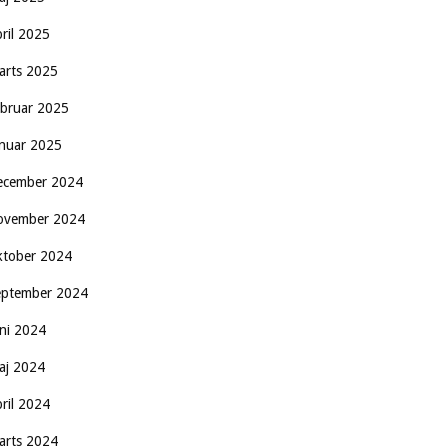
pril 2025
arts 2025
ebruar 2025
anuar 2025
ecember 2024
ovember 2024
ktober 2024
eptember 2024
uni 2024
aj 2024
pril 2024
arts 2024