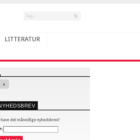
LITTERATUR
A
NYHEDSBREV
u have det månedlige nyhedsbrev?
*: