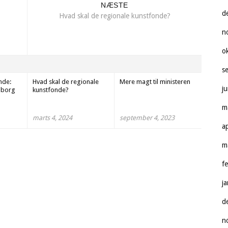
NÆSTE
d
Hvad skal de regionale kunstfonde?
n
o
s
nde:
Hvad skal de regionale
Mere magt til ministeren
j
alborg
kunstfonde?
m
marts 4, 2024
september 4, 2023
a
m
f
j
d
n