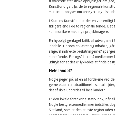
tilsvarende statistiske oplsyninger om geo
Kunstfond gør. Ja, de to regionale kunstfo
man intet oplyser om ansøgere og tilsku
I Statens Kunstfond er der en væsentligt 
tidligere end i de to regionale fonde. Det
kommunikere med nye projektmagere.
En hyppigt gentaget kritik af udvalgene 
inhabile. De som erklærer sig inhabile, g
alligevel indirekte beslutningerne? spørges 
kunstfonde. For også her må medlemmer hyp
udtryk for at det er lykkedes at finde be
Hele landet?
Nogle peger på, at en af fordelene ved de 
gerne etablerer utraditionelle samarbejder
det så ikke udbredes til hele landet?
Er den lokale forankring stærk nok, når a
Nogle bestyrelsesmedlemmer indstilles dog
Sjælland, som er den eneste region uden 