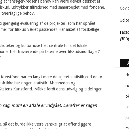
 og at “ansøgerkredsens behov kan være delvist dækket af
lskud, udtrykker tilfredshed med samarbejdet med fondene,
Covi
e tværfaglige behov.
Udlo
 tilgængelig evaluering af de projekter, som har opnået
mmer for tilskud været passende? Har mixet af forskellige
Face
ytri
ioteker og kulturhuse helt centrale for det lokale
tioner helt fraværende på listerne over tilskudsmodtager?
?
d
s Kunstfond har en langt mere detaljeret statistik end de to
tisk ikke har nogen statistik. Åbenheden og
n
 Statens Kunstfond. Måske fordi dens udvalg og tildelinger
o
n sag, indtil en aftale er indgået. Derefter er sagen
s
j
 så det burde ikke være vanskeligt at offentliggøre
m