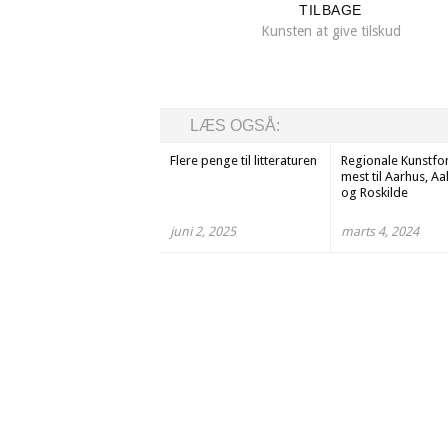
TILBAGE
Kunsten at give tilskud
LÆS OGSÅ:
Flere penge til litteraturen
Regionale Kunstfo
mest til Aarhus, A
og Roskilde
juni 2, 2025
marts 4, 2024