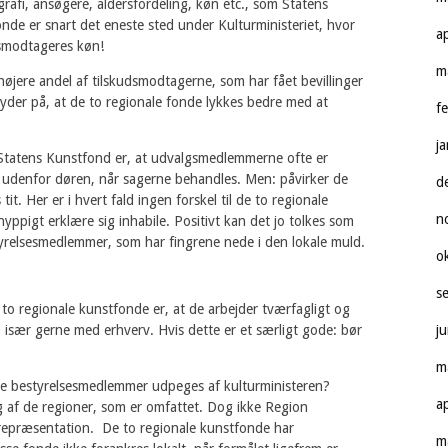
grafi, ansøgere, aldersfordeling, køn etc., som Statens
nde er snart det eneste sted under Kulturministeriet, hvor
a
dsmodtageres køn!
m
højere andel af tilskudsmodtagerne, som har fået bevillinger
 tyder på, at de to regionale fonde lykkes bedre med at
f
j
i Statens Kunstfond er, at udvalgsmedlemmerne ofte er
år udenfor døren, når sagerne behandles. Men: påvirker de
d
tit. Her er i hvert fald ingen forskel til de to regionale
n
pigt erklære sig inhabile. Positivt kan det jo tolkes som
styrelsesmedlemmer, som har fingrene nede i den lokale muld.
o
s
to regionale kunstfonde er, at de arbejder tværfagligt og
, især gerne med erhverv. Hvis dette er et særligt gode: bør
j
m
lle bestyrelsesmedlemmer udpeges af kulturministeren?
a
 af de regioner, som er omfattet. Dog ikke Region
repræsentation. De to regionale kunstfonde har
m