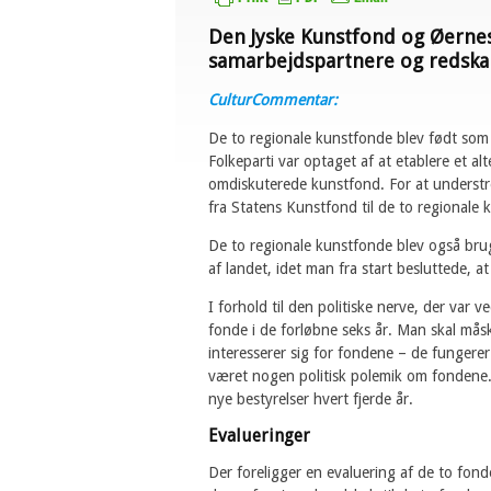
Den Jyske Kunstfond og Øernes
samarbejdspartnere og redskab
CulturCommentar:
De to regionale kunstfonde blev født som
Folkeparti var optaget af at etablere et alt
omdiskuterede kunstfond. For at underst
fra Statens Kunstfond til de to regionale 
De to regionale kunstfonde blev også bru
af landet, idet man fra start besluttede, 
I forhold til den politiske nerve, der var 
fonde i de forløbne seks år. Man skal mås
interesserer sig for fondene – de fungerer
været nogen politisk polemik om fondene. De
nye bestyrelser hvert fjerde år.
Evalueringer
Der foreligger en evaluering af de to fond