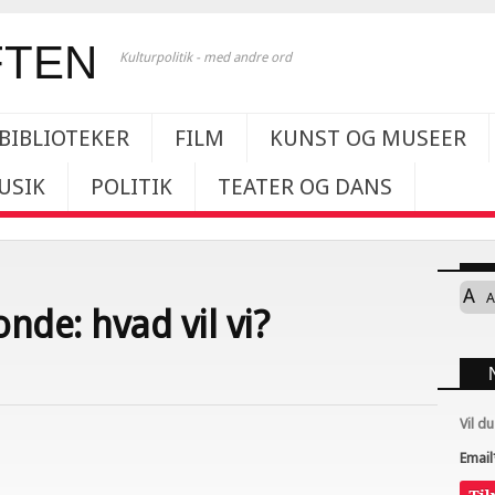
Kulturpolitik - med andre ord
BIBLIOTEKER
FILM
KUNST OG MUSEER
USIK
POLITIK
TEATER OG DANS
A
A
nde: hvad vil vi?
Vil d
Email