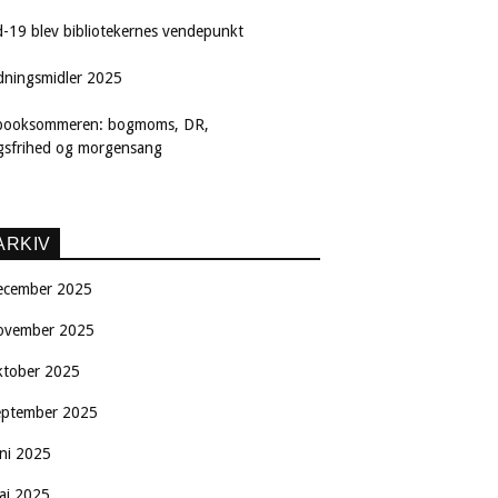
d-19 blev bibliotekernes vendepunkt
dningsmidler 2025
booksommeren: bogmoms, DR,
ngsfrihed og morgensang
ARKIV
ecember 2025
ovember 2025
ktober 2025
eptember 2025
uni 2025
aj 2025