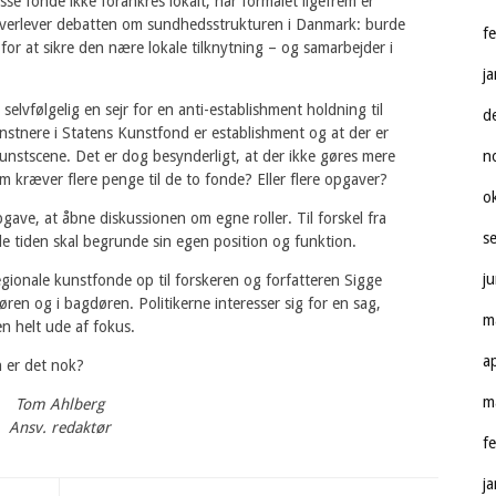
se fonde ikke forankres lokalt, når formålet ligefrem er
 overlever debatten om sundhedsstrukturen i Danmark: burde
f
for at sikre den nære lokale tilknytning – og samarbejder i
j
elvfølgelig en sejr for en anti-establishment holdning til
d
stnere i Statens Kunstfond er establishment og at der er
nstscene. Det er dog besynderligt, at der ikke gøres mere
n
om kræver flere penge til de to fonde? Eller flere opgaver?
o
pgave, at åbne diskussionen om egne roller. Til forskel fra
s
ele tiden skal begrunde sin egen position og funktion.
j
ionale kunstfonde op til forskeren og forfatteren Sigge
døren og i bagdøren. Politikerne interesser sig for en sag,
m
en helt ude af fokus.
a
n er det nok?
m
Tom Ahlberg
Ansv. redaktør
f
j