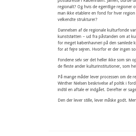
postadresse i København. Jamen, burde dis
regionalt? Og hvis de egentlige regioner
man ikke etablere en fond for hver region 
velkendte strukturer?
Dannelsen af de regionale kulturfonde var s
kunststøtten – ud fra påstanden om at kun
for meget københavneri på den samlede ku
for at fejre sejren. Hvorfor er der ingen s
Fondene selv ser det heller ikke som sin o
de fleste ander kulturinstitutioner, som h
På mange måder lever processen om de reg
Winther Nielsen beskrivelse af poltik i for
indtil en aftale er indgået. Derefter er sag
Den der lever stille, lever måske godt. Me