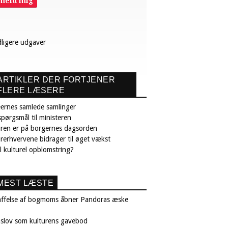
lmeld mig
dligere udgaver
ARTIKLER DER FORTJENER
FLERE LÆSERE
ernes samlede samlinger
pørgsmål til ministeren
uren er på borgernes dagsorden
rerhvervene bidrager til øget vækst
il kulturel opblomstring?
MEST LÆSTE
affelse af bogmoms åbner Pandoras æske
nslov som kulturens gavebod