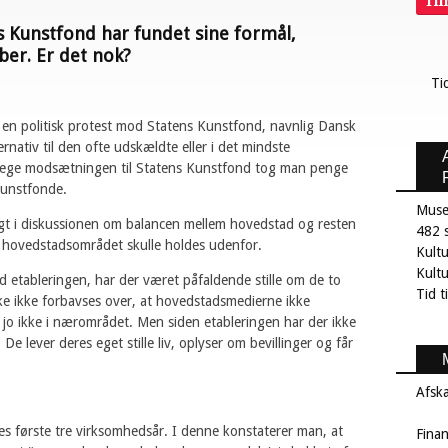
Ti
 Kunstfond har fundet sine formål,
er. Er det nok?
Ti
 en politisk protest mod Statens Kunstfond, navnlig Dansk
ernativ til den ofte udskældte eller i det mindste
rege modsætningen til Statens Kunstfond tog man penge
kunstfonde.
Muse
gt i diskussionen om balancen mellem hovedstad og resten
482 s
at hovedstadsområdet skulle holdes udenfor.
Kult
Kultu
ved etableringen, har der været påfaldende stille om de to
Tid t
ke ikke forbavses over, at hovedstadsmedierne ikke
 jo ikke i nærområdet. Men siden etableringen har der ikke
 lever deres eget stille liv, oplyser om bevillinger og får
Afsk
es første tre virksomhedsår. I denne konstaterer man, at
Fina