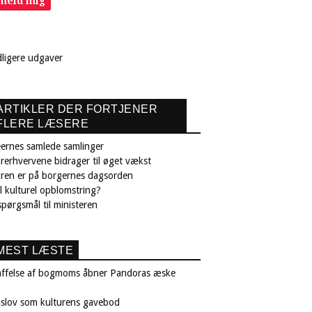
lmeld mig
dligere udgaver
ARTIKLER DER FORTJENER
FLERE LÆSERE
ernes samlede samlinger
rerhvervene bidrager til øget vækst
uren er på borgernes dagsorden
il kulturel opblomstring?
pørgsmål til ministeren
MEST LÆSTE
affelse af bogmoms åbner Pandoras æske
nslov som kulturens gavebod