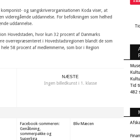
Ti
 komponist- og sangskriverorganisationen Koda viser, at
en videregående uddannelse. For befolkningen som helhed
ående uddannelse.
Ti
gion Hovedstaden, hvor kun 32 procent af Danmarks
ere overrepræsenteret i Hovedstadsregionen blandt de som
et hele 58 procent af medlemmerne, som bor i Region
Muse
Kultu
NÆSTE
Kult
Ingen billedkunst i 1. klasse
Tid t
482 s
Afsk
Facebook-sommeren:
Bliv Mæcen
Genåbning,
sommerpakke og
Fina
Superliga