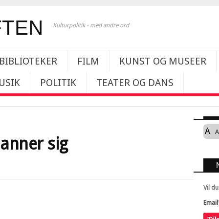
Kulturpolitik - med andre ord
BIBLIOTEKER
FILM
KUNST OG MUSEER
USIK
POLITIK
TEATER OG DANS
A
A
anner sig
Vil d
Email