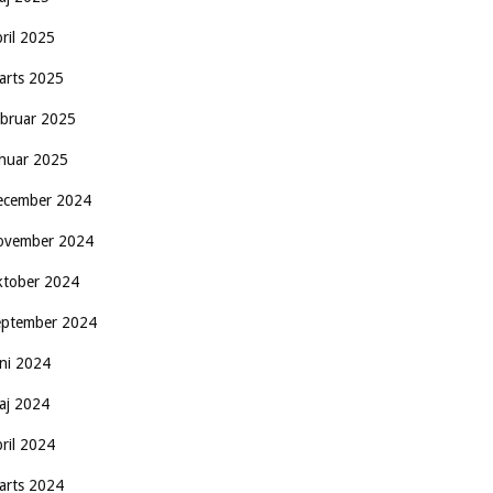
pril 2025
arts 2025
ebruar 2025
anuar 2025
ecember 2024
ovember 2024
ktober 2024
eptember 2024
uni 2024
aj 2024
pril 2024
arts 2024