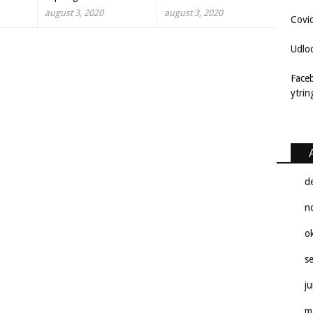
august 3, 2020
august 3, 2020
Covi
Udlo
Face
ytri
d
n
o
s
j
m