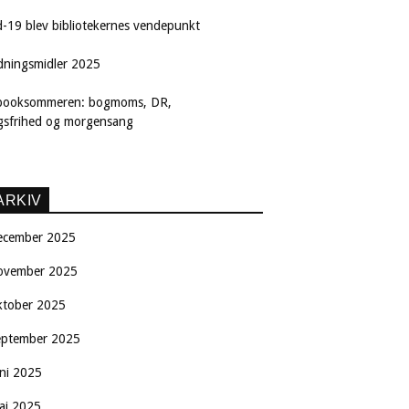
d-19 blev bibliotekernes vendepunkt
dningsmidler 2025
booksommeren: bogmoms, DR,
ngsfrihed og morgensang
ARKIV
ecember 2025
ovember 2025
ktober 2025
eptember 2025
uni 2025
aj 2025