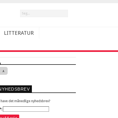
LITTERATUR
A
NYHEDSBREV
u have det månedlige nyhedsbrev?
*: