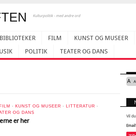
Kulturpolitik - med andre ord
BIBLIOTEKER
FILM
KUNST OG MUSEER
USIK
POLITIK
TEATER OG DANS
A
A
FILM
·
KUNST OG MUSEER
·
LITTERATUR
·
ATER OG DANS
Vil d
rne er her
Email