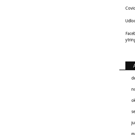
Covi
Udlo
Face
ytri
d
n
o
s
j
m