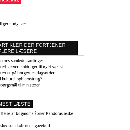
lmeld mig
dligere udgaver
ARTIKLER DER FORTJENER
FLERE LÆSERE
ernes samlede samlinger
rerhvervene bidrager til øget vækst
uren er på borgernes dagsorden
il kulturel opblomstring?
pørgsmål til ministeren
MEST LÆSTE
affelse af bogmoms åbner Pandoras æske
nslov som kulturens gavebod