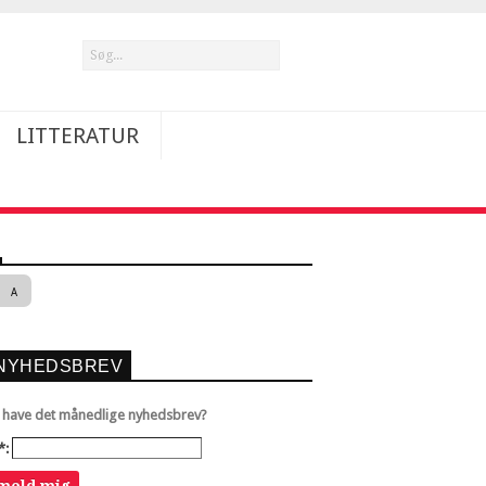
LITTERATUR
A
NYHEDSBREV
u have det månedlige nyhedsbrev?
*: