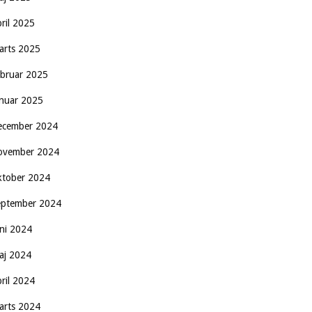
pril 2025
arts 2025
ebruar 2025
anuar 2025
ecember 2024
ovember 2024
ktober 2024
eptember 2024
uni 2024
aj 2024
pril 2024
arts 2024