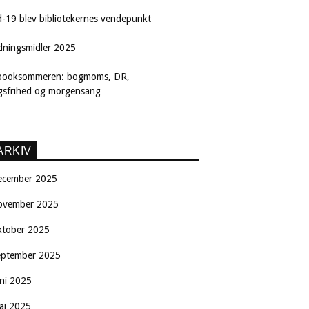
d-19 blev bibliotekernes vendepunkt
dningsmidler 2025
booksommeren: bogmoms, DR,
ngsfrihed og morgensang
ARKIV
ecember 2025
ovember 2025
ktober 2025
eptember 2025
uni 2025
aj 2025