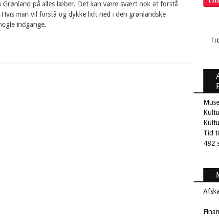
Ti
 Grønland på alles læber. Det kan være svært nok at forstå
. Hvis man vil forstå og dykke lidt ned i den grønlandske
 nogle indgange.
Ti
Muse
Kultu
Kult
Tid t
482 s
Afsk
Fina