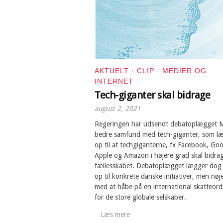
AKTUELT
·
CLIP
·
MEDIER OG
INTERNET
Tech-giganter skal bidrage
august 2, 2021
Regeringen har udsendt debatoplægget 
bedre samfund med tech-giganter, som l
op til at techgiganterne, fx Facebook, Goo
Apple og Amazon i højere grad skal bidrage
fællesskabet. Debatoplægget lægger dog 
op til konkrete danske initiativer, men nøj
med at håbe på en international skatteor
for de store globale selskaber.
Læs mere