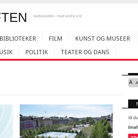
Kulturpolitik - med andre ord
BIBLIOTEKER
FILM
KUNST OG MUSEER
USIK
POLITIK
TEATER OG DANS
A
A
Vil d
Email