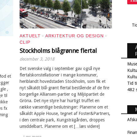
Ti
Ti
AKTUELT
·
ARKITEKTUR OG DESIGN
·
CLIP
Stockholms blågrønne flertal
december 3, 2018
Muse
Det svenske valg i september gav også nye
Kultu
flertalskonstellationer i mange kommuner,
Mod et
Kult
heriblandt hovedstaden Stockholm, som fik et
ægger
Tid t
nyt såkaldt blå-grønt flertal bestående af de fire
gle ,
482 s
borgerlige Alliansen-partier og Miljöpartiet de
 til
Gröna. Det nye styre har hurtigt truffet en
ikke
række væsentlige beslutninger: Planerne om et
es fx
såkaldt Apple House, tegnet af Foster&Partners,
dning
Afsk
i den centrale park, Kungsträgården, droppes
umiddelbart. Planerne om et […læs videre]
Fina
Læs mere