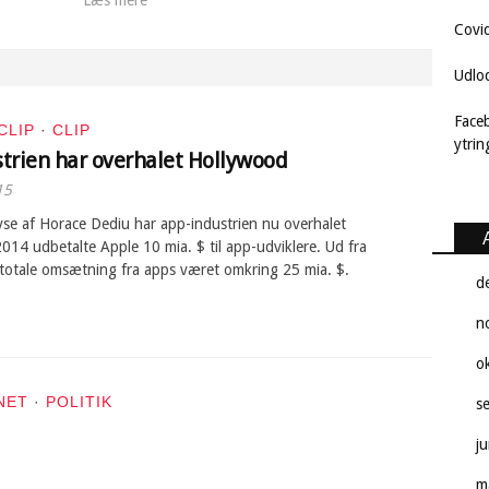
Covi
Udlo
Face
CLIP
·
CLIP
ytri
trien har overhalet Hollywood
15
yse af Horace Dediu har app-industrien nu overhalet
014 udbetalte Apple 10 mia. $ til app-udviklere. Ud fra
 totale omsætning fra apps været omkring 25 mia. $.
d
n
o
NET
·
POLITIK
s
j
m