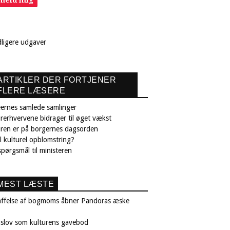
lmeld mig
dligere udgaver
ARTIKLER DER FORTJENER
FLERE LÆSERE
ernes samlede samlinger
rerhvervene bidrager til øget vækst
uren er på borgernes dagsorden
il kulturel opblomstring?
pørgsmål til ministeren
MEST LÆSTE
affelse af bogmoms åbner Pandoras æske
nslov som kulturens gavebod