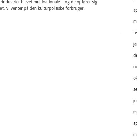
urindustrier blevet multinationale – og de opfører sig
æt. Vi venter på den kulturpolitiske forbruger.
a
m
f
j
d
n
o
s
j
m
a
m