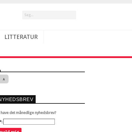
LITTERATUR
A
NYHEDSBREV
u have det månedlige nyhedsbrev?
*: