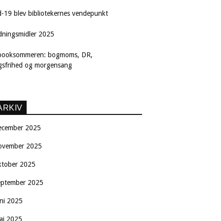
d-19 blev bibliotekernes vendepunkt
dningsmidler 2025
booksommeren: bogmoms, DR,
ngsfrihed og morgensang
ARKIV
ecember 2025
ovember 2025
ktober 2025
eptember 2025
uni 2025
aj 2025