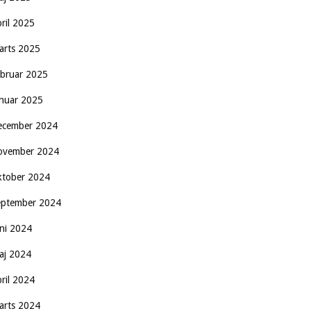
pril 2025
arts 2025
ebruar 2025
anuar 2025
ecember 2024
ovember 2024
ktober 2024
eptember 2024
uni 2024
aj 2024
pril 2024
arts 2024