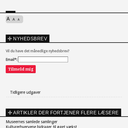
A
A
A
NYHEDSBREV
Vil du have det månedlige nyhedsbrev?
Email*:
Tilmeld mig
Tidligere udgaver
ARTIKLER DER FORTJENER FLERE LÆSERE
Museernes samlede samlinger
Kulturerhvervene bidrager til øget vækst