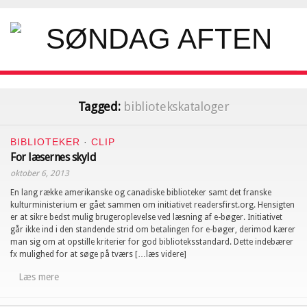
Tagged:
bibliotekskataloger
BIBLIOTEKER
·
CLIP
For læsernes skyld
oktober 6, 2013
En lang række amerikanske og canadiske biblioteker samt det franske
kulturministerium er gået sammen om initiativet readersfirst.org. Hensigten
er at sikre bedst mulig brugeroplevelse ved læsning af e-bøger. Initiativet
går ikke ind i den standende strid om betalingen for e-bøger, derimod kærer
man sig om at opstille kriterier for god biblioteksstandard. Dette indebærer
fx mulighed for at søge på tværs […læs videre]
Læs mere