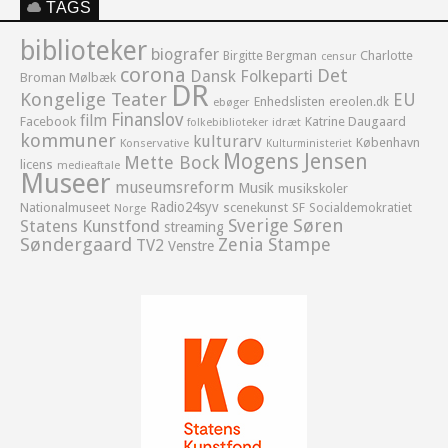
TAGS
biblioteker
biografer
Birgitte Bergman
Charlotte
censur
corona
Det
Dansk Folkeparti
Broman Mølbæk
DR
Kongelige Teater
EU
Enhedslisten
ereolen.dk
ebøger
Finanslov
film
Facebook
Katrine Daugaard
idræt
folkebiblioteker
kommuner
kulturarv
København
Konservative
Kulturministeriet
Mogens Jensen
Mette Bock
licens
medieaftale
Museer
museumsreform
Musik
musikskoler
Radio24syv
Nationalmuseet
scenekunst
SF
Socialdemokratiet
Norge
Sverige
Søren
Statens Kunstfond
streaming
Søndergaard
Zenia Stampe
TV2
Venstre