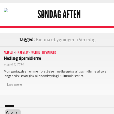
Tagged:
Biennalebygningen i Venedig
AKTUELT
·
FINANSLOV
·
POLITIK
·
TIPSMIDLER
Nedlæg tipsmidlerne
august 8, 2016
Mon gentagelse fremmer forståelsen: nedlæggelse af tipsmidlerne vil give
langt bedre strategisk økonomistyring i Kulturministeriet.
Læs mere
A
A
A