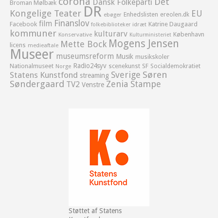
corona
Det
Dansk Folkeparti
Broman Mølbæk
DR
Kongelige Teater
EU
Enhedslisten
ereolen.dk
ebøger
Finanslov
film
Facebook
Katrine Daugaard
idræt
folkebiblioteker
kommuner
kulturarv
København
Konservative
Kulturministeriet
Mogens Jensen
Mette Bock
licens
medieaftale
Museer
museumsreform
Musik
musikskoler
Radio24syv
Nationalmuseet
scenekunst
SF
Socialdemokratiet
Norge
Sverige
Søren
Statens Kunstfond
streaming
Søndergaard
Zenia Stampe
TV2
Venstre
Støttet af Statens