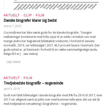
AKTUELT
·
CLIP
·
FILM
Danske biografer klarer sig bedst
marts 7, 2022
Coronaårene har ikke været gode for de danske biografer. Tvungne
nedlukninger kombineret med folks ulyst til at sidde i et lukket rum med
mange andre har begrænset billetkøbet voldsomt. I forhold til seneste
normalår, 2019, var billetsalget i 2021 46,5 procent lavere i Danmark. Den
gode nyhed er, at Danmark i forhold til en række sammenlignelige lande,
ifølge DFI er […læs videre]
Læs mere
AKTUELT
·
FILM
Tredjebedste biografår – nogensinde
april 9, 2018
Godt nok faldt billetsalget i danske biografer med 8% fra 2016 til 2017, men
2017 var alligevel værd at juble over med kommercielle øjne: det var det år
med tredjestørst omsætning i biograferne – nogensinde.