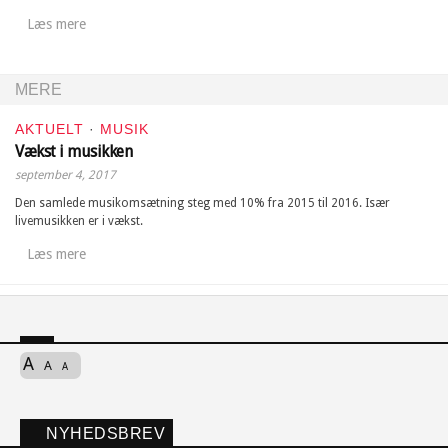
Læs mere
MERE
AKTUELT
·
MUSIK
Vækst i musikken
september 4, 2017
Den samlede musikomsætning steg med 10% fra 2015 til 2016. Især
livemusikken er i vækst.
Læs mere
A
A
A
NYHEDSBREV