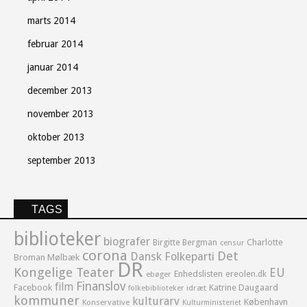
marts 2014
februar 2014
januar 2014
december 2013
november 2013
oktober 2013
september 2013
TAGS
biblioteker
biografer
Birgitte Bergman
Charlotte
censur
corona
Det
Dansk Folkeparti
Broman Mølbæk
DR
Kongelige Teater
EU
Enhedslisten
ereolen.dk
ebøger
Finanslov
film
Facebook
Katrine Daugaard
idræt
folkebiblioteker
kommuner
kulturarv
København
Konservative
Kulturministeriet