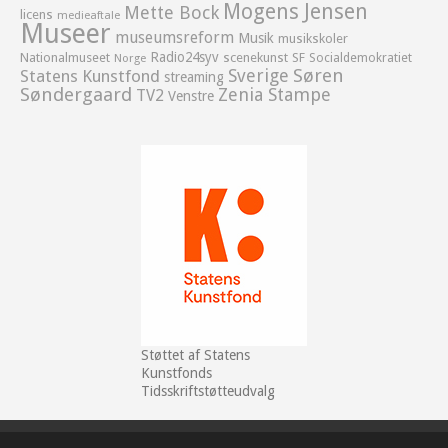
Mogens Jensen
Mette Bock
licens
medieaftale
Museer
museumsreform
Musik
musikskoler
Radio24syv
Nationalmuseet
scenekunst
SF
Socialdemokratiet
Norge
Sverige
Søren
Statens Kunstfond
streaming
Søndergaard
Zenia Stampe
TV2
Venstre
Støttet af Statens
Kunstfonds
Tidsskriftstøtteudvalg