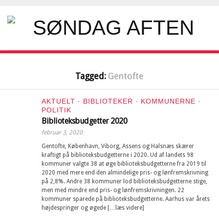
Tagged:
Gentofte
AKTUELT
·
BIBLIOTEKER
·
KOMMUNERNE
·
POLITIK
Biblioteksbudgetter 2020
februar 3, 2020
Gentofte, København, Viborg, Assens og Halsnæs skærer
kraftigt på biblioteksbudgetterne i 2020. Ud af landets 98
kommuner valgte 38 at øge biblioteksbudgetterne fra 2019 til
2020 med mere end den almindelige pris- og lønfremskrivning
på 2,8%. Andre 38 kommuner lod biblioteksbudgetterne stige,
men med mindre end pris- og lønfremskrivningen. 22
kommuner sparede på biblioteksbudgetterne. Aarhus var årets
højdespringer og øgede […læs videre]