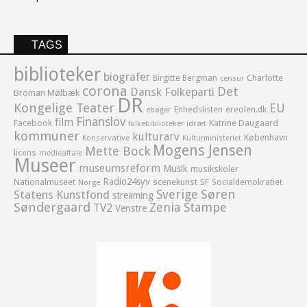
TAGS
biblioteker
biografer
Birgitte Bergman
Charlotte
censur
corona
Det
Dansk Folkeparti
Broman Mølbæk
DR
Kongelige Teater
EU
Enhedslisten
ereolen.dk
ebøger
Finanslov
film
Facebook
Katrine Daugaard
idræt
folkebiblioteker
kommuner
kulturarv
København
Konservative
Kulturministeriet
Mogens Jensen
Mette Bock
licens
medieaftale
Museer
museumsreform
Musik
musikskoler
Radio24syv
Nationalmuseet
scenekunst
SF
Socialdemokratiet
Norge
Sverige
Søren
Statens Kunstfond
streaming
Søndergaard
Zenia Stampe
TV2
Venstre