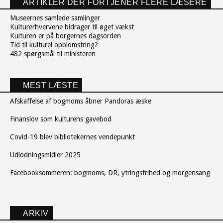
ARTIKLER DER FORTJENER FLERE LÆSERE
Museernes samlede samlinger
Kulturerhvervene bidrager til øget vækst
Kulturen er på borgernes dagsorden
Tid til kulturel opblomstring?
482 spørgsmål til ministeren
MEST LÆSTE
Afskaffelse af bogmoms åbner Pandoras æske
Finanslov som kulturens gavebod
Covid-19 blev bibliotekernes vendepunkt
Udlodningsmidler 2025
Facebooksommeren: bogmoms, DR, ytringsfrihed og morgensang
ARKIV