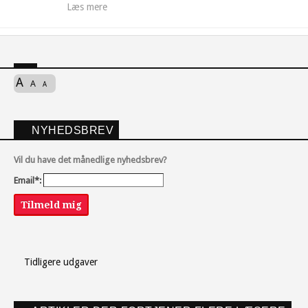
Læs mere
A
A
A
NYHEDSBREV
Vil du have det månedlige nyhedsbrev?
Email*:
Tilmeld mig
Tidligere udgaver