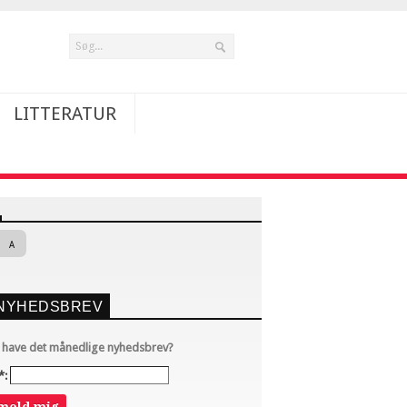
LITTERATUR
A
NYHEDSBREV
u have det månedlige nyhedsbrev?
*: