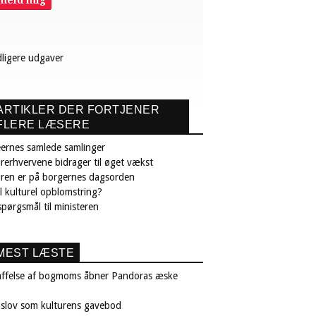
lmeld mig
dligere udgaver
ARTIKLER DER FORTJENER
FLERE LÆSERE
ernes samlede samlinger
rerhvervene bidrager til øget vækst
uren er på borgernes dagsorden
il kulturel opblomstring?
pørgsmål til ministeren
MEST LÆSTE
affelse af bogmoms åbner Pandoras æske
nslov som kulturens gavebod