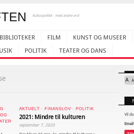
Kulturpolitik - med andre ord
BIBLIOTEKER
FILM
KUNST OG MUSEER
USIK
POLITIK
TEATER OG DANS
se
A
A
OG
AKTUELT
·
FINANSLOV
·
POLITIK
Vil d
 OG
2021: Mindre til kulturen
ATER
Email
september 7, 2020