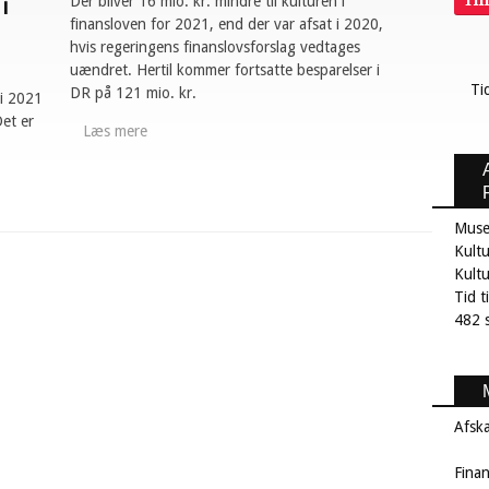
Ti
Der bliver 16 mio. kr. mindre til kulturen i
i
finansloven for 2021, end der var afsat i 2020,
hvis regeringens finanslovsforslag vedtages
uændret. Hertil kommer fortsatte besparelser i
Ti
DR på 121 mio. kr.
 i 2021
Det er
Læs mere
Muse
Kultu
Kult
Tid t
482 s
Afsk
Fina