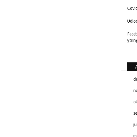
Covi
Udlo
Face
ytri
d
n
o
s
j
m