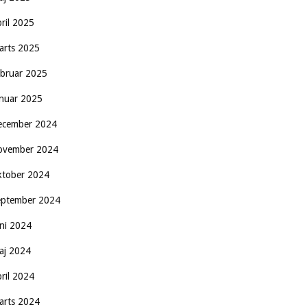
pril 2025
arts 2025
ebruar 2025
anuar 2025
ecember 2024
ovember 2024
ktober 2024
eptember 2024
uni 2024
aj 2024
pril 2024
arts 2024