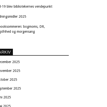
d-19 blev bibliotekernes vendepunkt
dningsmidler 2025
booksommeren: bogmoms, DR,
ngsfrihed og morgensang
ARKIV
ecember 2025
ovember 2025
ktober 2025
eptember 2025
uni 2025
aj 2025