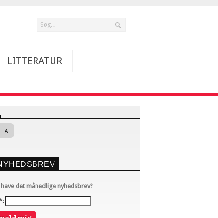
LITTERATUR
A
NYHEDSBREV
u have det månedlige nyhedsbrev?
*: