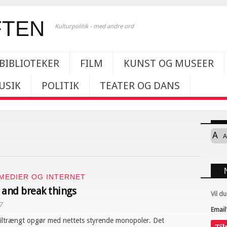
Kulturpolitik - med andre ord
BIBLIOTEKER
FILM
KUNST OG MUSEER
USIK
POLITIK
TEATER OG DANS
A
A
MEDIER OG INTERNET
 and break things
Vil d
7
Email
tiltrængt opgør med nettets styrende monopoler. Det