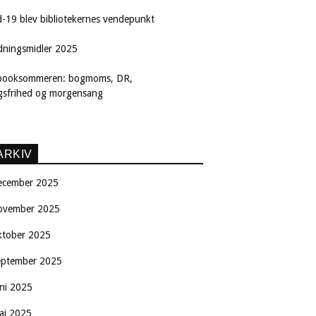
d-19 blev bibliotekernes vendepunkt
dningsmidler 2025
booksommeren: bogmoms, DR,
ngsfrihed og morgensang
ARKIV
ecember 2025
ovember 2025
ktober 2025
eptember 2025
uni 2025
aj 2025