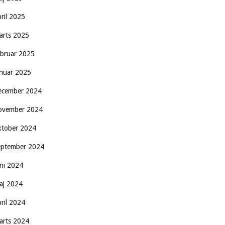
pril 2025
arts 2025
ebruar 2025
anuar 2025
ecember 2024
ovember 2024
ktober 2024
eptember 2024
uni 2024
aj 2024
pril 2024
arts 2024