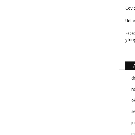
Covi
Udlo
Face
ytri
d
n
o
s
j
m