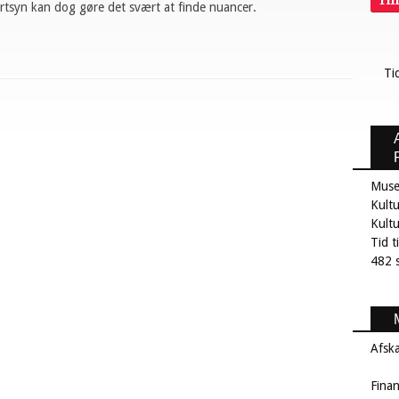
Ti
rtsyn kan dog gøre det svært at finde nuancer.
Ti
Muse
Kultu
Kult
Tid t
482 s
Afsk
Fina