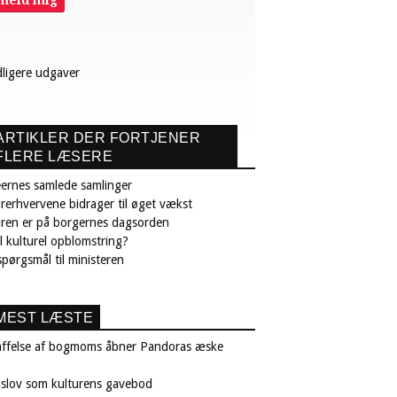
lmeld mig
dligere udgaver
ARTIKLER DER FORTJENER
FLERE LÆSERE
ernes samlede samlinger
rerhvervene bidrager til øget vækst
uren er på borgernes dagsorden
il kulturel opblomstring?
pørgsmål til ministeren
MEST LÆSTE
affelse af bogmoms åbner Pandoras æske
nslov som kulturens gavebod