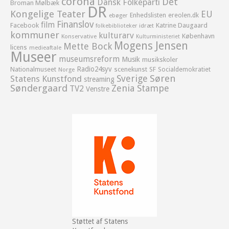
corona
Det
Dansk Folkeparti
Broman Mølbæk
DR
Kongelige Teater
EU
Enhedslisten
ereolen.dk
ebøger
Finanslov
film
Facebook
Katrine Daugaard
idræt
folkebiblioteker
kommuner
kulturarv
København
Konservative
Kulturministeriet
Mogens Jensen
Mette Bock
licens
medieaftale
Museer
museumsreform
Musik
musikskoler
Radio24syv
Nationalmuseet
scenekunst
SF
Socialdemokratiet
Norge
Sverige
Søren
Statens Kunstfond
streaming
Søndergaard
Zenia Stampe
TV2
Venstre
Støttet af Statens