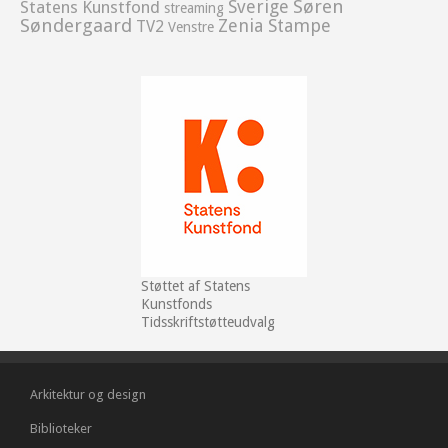
Sverige
Søren
Statens Kunstfond
streaming
Søndergaard
Zenia Stampe
TV2
Venstre
Støttet af Statens
Kunstfonds
Tidsskriftstøtteudvalg
Arkitektur og design
Biblioteker