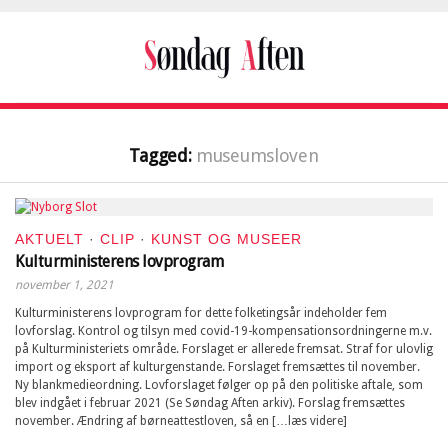
Tagged:
museumsloven
AKTUELT
·
CLIP
·
KUNST OG MUSEER
Kulturministerens lovprogram
november 1, 2021
Kulturministerens lovprogram for dette folketingsår indeholder fem
lovforslag. Kontrol og tilsyn med covid-19-kompensationsordningerne m.v.
på Kulturministeriets område. Forslaget er allerede fremsat. Straf for ulovlig
import og eksport af kulturgenstande. Forslaget fremsættes til november.
Ny blankmedieordning. Lovforslaget følger op på den politiske aftale, som
blev indgået i februar 2021 (Se Søndag Aften arkiv). Forslag fremsættes
november. Ændring af børneattestloven, så en […læs videre]