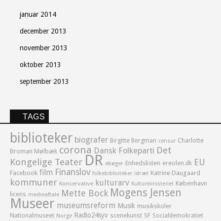
januar 2014
december 2013
november 2013
oktober 2013
september 2013
TAGS
biblioteker
biografer
Birgitte Bergman
Charlotte
censur
corona
Det
Dansk Folkeparti
Broman Mølbæk
DR
Kongelige Teater
EU
Enhedslisten
ereolen.dk
ebøger
Finanslov
film
Facebook
Katrine Daugaard
idræt
folkebiblioteker
kommuner
kulturarv
København
Konservative
Kulturministeriet
Mogens Jensen
Mette Bock
licens
medieaftale
Museer
museumsreform
Musik
musikskoler
Radio24syv
Nationalmuseet
scenekunst
SF
Socialdemokratiet
Norge