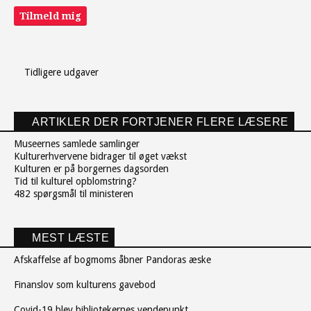
Tilmeld mig
Tidligere udgaver
ARTIKLER DER FORTJENER FLERE LÆSERE
Museernes samlede samlinger
Kulturerhvervene bidrager til øget vækst
Kulturen er på borgernes dagsorden
Tid til kulturel opblomstring?
482 spørgsmål til ministeren
MEST LÆSTE
Afskaffelse af bogmoms åbner Pandoras æske
Finanslov som kulturens gavebod
Covid-19 blev bibliotekernes vendepunkt