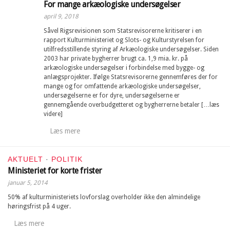
For mange arkæologiske undersøgelser
april 9, 2018
Såvel Rigsrevisionen som Statsrevisorerne kritiserer i en
rapport Kulturministeriet og Slots- og Kulturstyrelsen for
utilfredsstillende styring af Arkæologiske undersøgelser. Siden
2003 har private bygherrer brugt ca. 1,9 mia. kr. på
arkæologiske undersøgelser i forbindelse med bygge- og
anlægsprojekter. Ifølge Statsrevisorerne gennemføres der for
mange og for omfattende arkæologiske undersøgelser,
undersøgelserne er for dyre, undersøgelserne er
gennemgående overbudgetteret og bygherrerne betaler […læs
videre]
Læs mere
AKTUELT
·
POLITIK
Ministeriet for korte frister
januar 5, 2014
50% af kulturministeriets lovforslag overholder ikke den almindelige
høringsfrist på 4 uger.
Læs mere