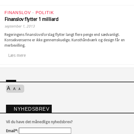
FINANSLOV
·
POLITIK
Finanslov flytter 1 milliard
september 1, 2013
Regeringens finanslovsforslag flytter langt flere penge end sædvanligt.
Konsekvenserne er ikke gennemskuelige. Kunsthåndværk og design får en
merbevilling.
Læs mere
A
A
A
NYHEDSBREV
Vil du have det månedlige nyhedsbrev?
Email*: