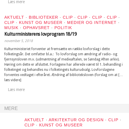
Læs mere
AKTUELT
·
BIBLIOTEKER
·
CLIP
·
CLIP
·
CLIP
·
CLIP
·
CLIP
·
KUNST OG MUSEER
·
MEDIER OG INTERNET
·
MUSIK
·
OPHAVSRET
·
POLITIK
Kulturministerens lovprogram 18/19
november 5, 2018
Kulturministeriet forventer at fremsætte en række lovforslag i dette
folketingsår. Det omfatter bl.a.: To lovforslag om ændring af radio- og
fjernsynsloven m.v. (udmøntning af medieaftalen, se Søndag Aften arkiv).
Høring om dette er afsluttet. Forlagene har allerede været til 1. behandling i
folketinget og behandles nu i folketingets kulturudvalg. Lovforslagene
forventes vedtaget i efteråret. Ændring af biblioteksloven (forslag om at […
læs videre]
Læs mere
MERE
AKTUELT
·
ARKITEKTUR OG DESIGN
·
CLIP
·
CLIP
·
KUNST OG MUSEER