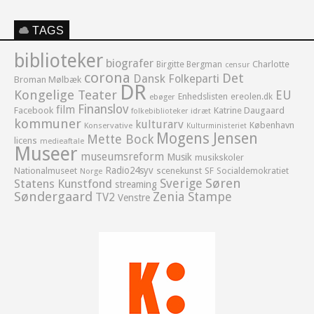
TAGS
biblioteker
biografer
Birgitte Bergman
Charlotte
censur
corona
Det
Dansk Folkeparti
Broman Mølbæk
DR
Kongelige Teater
EU
Enhedslisten
ereolen.dk
ebøger
Finanslov
film
Facebook
Katrine Daugaard
idræt
folkebiblioteker
kommuner
kulturarv
København
Konservative
Kulturministeriet
Mogens Jensen
Mette Bock
licens
medieaftale
Museer
museumsreform
Musik
musikskoler
Radio24syv
Nationalmuseet
scenekunst
SF
Socialdemokratiet
Norge
Sverige
Søren
Statens Kunstfond
streaming
Søndergaard
Zenia Stampe
TV2
Venstre