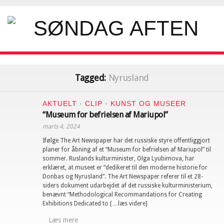
Tagged:
Nyrusland
AKTUELT
·
CLIP
·
KUNST OG MUSEER
“Museum for befrielsen af Mariupol”
marts 4, 2024
Ifølge The Art Newspaper har det russiske styre offentliggjort
planer for åbning af et “Museum for befrielsen af Mariupol” til
sommer. Ruslands kulturminister, Olga Lyubimova, har
erklæret, at museet er “dedikeret til den moderne historie for
Donbas og Nyrusland”. The Art Newspaper referer til et 28-
siders dokument udarbejdet af det russiske kulturministerium,
benævnt “Methodological Recommandations for Creating
Exhibitions Dedicated to […læs videre]
Læs mere