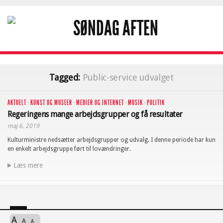
Tagged:
Public-service udvalget
AKTUELT
·
KUNST OG MUSEER
·
MEDIER OG INTERNET
·
MUSIK
·
POLITIK
Regeringens mange arbejdsgrupper og få resultater
maj 6, 2019
Kulturministre nedsætter arbejdsgrupper og udvalg. I denne periode har kun
en enkelt arbejdsgruppe ført til lovændringer.
Læs mere
A
A
A