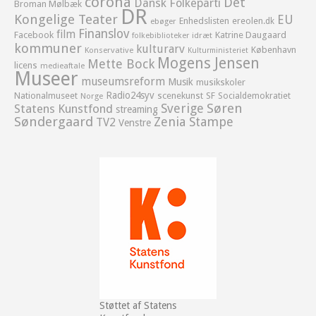
corona
Det
Dansk Folkeparti
Broman Mølbæk
DR
Kongelige Teater
EU
Enhedslisten
ereolen.dk
ebøger
Finanslov
film
Facebook
Katrine Daugaard
idræt
folkebiblioteker
kommuner
kulturarv
København
Konservative
Kulturministeriet
Mogens Jensen
Mette Bock
licens
medieaftale
Museer
museumsreform
Musik
musikskoler
Radio24syv
Nationalmuseet
scenekunst
SF
Socialdemokratiet
Norge
Sverige
Søren
Statens Kunstfond
streaming
Søndergaard
Zenia Stampe
TV2
Venstre
Støttet af Statens