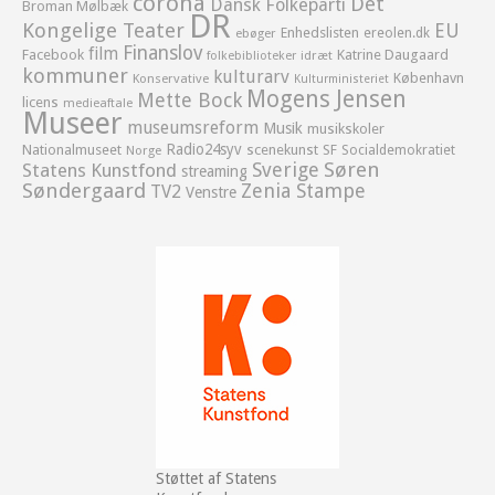
corona
Det
Dansk Folkeparti
Broman Mølbæk
DR
Kongelige Teater
EU
Enhedslisten
ereolen.dk
ebøger
Finanslov
film
Facebook
Katrine Daugaard
idræt
folkebiblioteker
kommuner
kulturarv
København
Konservative
Kulturministeriet
Mogens Jensen
Mette Bock
licens
medieaftale
Museer
museumsreform
Musik
musikskoler
Radio24syv
Nationalmuseet
scenekunst
SF
Socialdemokratiet
Norge
Sverige
Søren
Statens Kunstfond
streaming
Søndergaard
Zenia Stampe
TV2
Venstre
Støttet af Statens