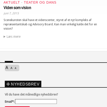
AKTUELT
·
TEATER OG DANS
Viden som vision
juni 7, 2015
Scenekunsten skal have et videnscenter, styret af et nyt kompleks af
repræsentantskab og Advisory Board. Kan man virkelig kalde det for en
vision?
Læs mere
A
A
A
NYHEDSBREV
Vil du have det månedlige nyhedsbrev?
Email*: