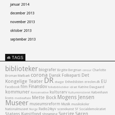
januar 2014
december 2013
november 2013
oktober 2013
september 2013
TAGS
biblioteker
biografer
Birgitte Bergman
Charlotte
censur
corona
Det
Dansk Folkeparti
Broman Mølbæk
DR
Kongelige Teater
EU
Enhedslisten
ereolen.dk
ebøger
Finanslov
film
Facebook
Katrine Daugaard
idræt
folkebiblioteker
kommuner
kulturarv
København
Konservative
Kulturministeriet
Mogens Jensen
Mette Bock
licens
medieaftale
Museer
museumsreform
Musik
musikskoler
Radio24syv
Nationalmuseet
scenekunst
SF
Socialdemokratiet
Norge
Sverige
Søren
Statens Kunstfond
streaming