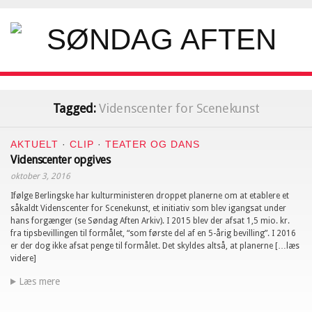
Tagged:
Videnscenter for Scenekunst
AKTUELT
·
CLIP
·
TEATER OG DANS
Videnscenter opgives
oktober 3, 2016
Ifølge Berlingske har kulturministeren droppet planerne om at etablere et
såkaldt Videnscenter for Scenekunst, et initiativ som blev igangsat under
hans forgænger (se Søndag Aften Arkiv). I 2015 blev der afsat 1,5 mio. kr.
fra tipsbevillingen til formålet, “som første del af en 5-årig bevilling”. I 2016
er der dog ikke afsat penge til formålet. Det skyldes altså, at planerne […læs
videre]
Læs mere