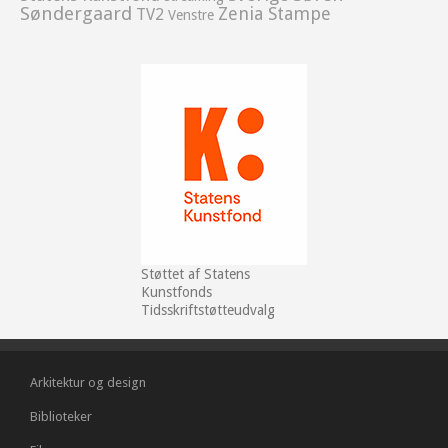
Søndergaard
Zenia Stampe
TV2
Venstre
Støttet af Statens
Kunstfonds
Tidsskriftstøtteudvalg
Arkitektur og design
Biblioteker