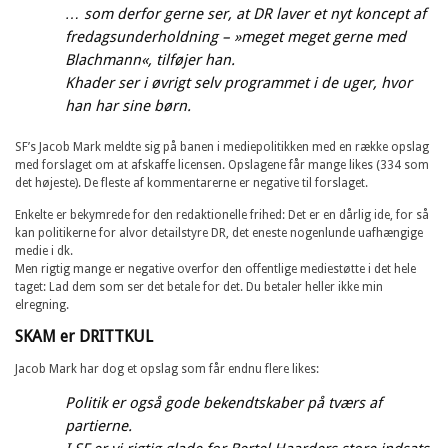
… som derfor gerne ser, at DR laver et nyt koncept af
fredagsunderholdning – »meget meget gerne med
Blachmann«, tilføjer han.
Khader ser i øvrigt selv programmet i de uger, hvor
han har sine børn.
SF’s Jacob Mark meldte sig på banen i mediepolitikken med en række opslag
med forslaget om at afskaffe licensen. Opslagene får mange likes (334 som
det højeste). De fleste af kommentarerne er negative til forslaget.
Enkelte er bekymrede for den redaktionelle frihed: Det er en dårlig ide, for så
kan politikerne for alvor detailstyre DR, det eneste nogenlunde uafhængige
medie i dk.
Men rigtig mange er negative overfor den offentlige mediestøtte i det hele
taget: Lad dem som ser det betale for det. Du betaler heller ikke min
elregning.
SKAM er DRITTKUL
Jacob Mark har dog et opslag som får endnu flere likes:
Politik er også gode bekendtskaber på tværs af
partierne.