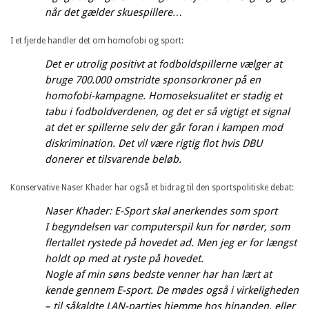
når det gælder skuespillere…
I et fjerde handler det om homofobi og sport:
Det er utrolig positivt at fodboldspillerne vælger at
bruge 700.000 omstridte sponsorkroner på en
homofobi-kampagne. Homoseksualitet er stadig et
tabu i fodboldverdenen, og det er så vigtigt et signal
at det er spillerne selv der går foran i kampen mod
diskrimination. Det vil være rigtig flot hvis DBU
donerer et tilsvarende beløb.
Konservative Naser Khader har også et bidrag til den sportspolitiske debat:
Naser Khader: E-Sport skal anerkendes som sport
I begyndelsen var computerspil kun for nørder, som
flertallet rystede på hovedet ad. Men jeg er for længst
holdt op med at ryste på hovedet.
Nogle af min søns bedste venner har han lært at
kende gennem E-sport. De mødes også i virkeligheden
– til såkaldte LAN-parties hjemme hos hinanden, eller