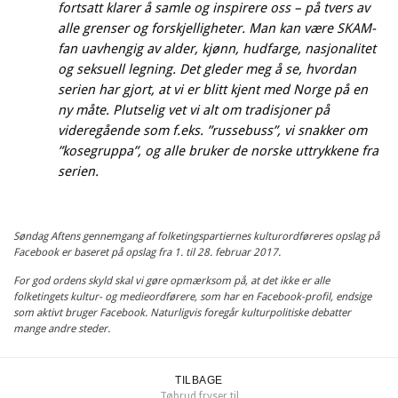
fortsatt klarer å samle og inspirere oss – på tvers av
alle grenser og forskjelligheter. Man kan være SKAM-
fan uavhengig av alder, kjønn, hudfarge, nasjonalitet
og seksuell legning. Det gleder meg å se, hvordan
serien har gjort, at vi er blitt kjent med Norge på en
ny måte. Plutselig vet vi alt om tradisjoner på
videregående som f.eks. ”russebuss”, vi snakker om
”kosegruppa”, og alle bruker de norske uttrykkene fra
serien.
Søndag Aftens gennemgang af folketingspartiernes kulturordføreres opslag på
Facebook er baseret på opslag fra 1. til 28. februar 2017.
For god ordens skyld skal vi gøre opmærksom på, at det ikke er alle
folketingets kultur- og medieordførere, som har en Facebook-profil, endsige
som aktivt bruger Facebook. Naturligvis foregår kulturpolitiske debatter
mange andre steder.
TILBAGE
Tøbrud fryser til