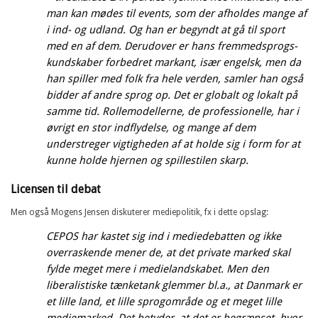
man kan mødes til events, som der afholdes mange af
i ind- og udland. Og han er begyndt at gå til sport
med en af dem. Derudover er hans fremmedsprogs-
kundskaber forbedret markant, især engelsk, men da
han spiller med folk fra hele verden, samler han også
bidder af andre sprog op. Det er globalt og lokalt på
samme tid. Rollemodellerne, de professionelle, har i
øvrigt en stor indflydelse, og mange af dem
understreger vigtigheden af at holde sig i form for at
kunne holde hjernen og spillestilen skarp.
Licensen til debat
Men også Mogens Jensen diskuterer mediepolitik, fx i dette opslag:
CEPOS har kastet sig ind i mediedebatten og ikke
overraskende mener de, at det private marked skal
fylde meget mere i medielandskabet. Men den
liberalistiske tænketank glemmer bl.a., at Danmark er
et lille land, et lille sprogområde og et meget lille
mediemarked. Det betyder, at det er begrænset, hvor