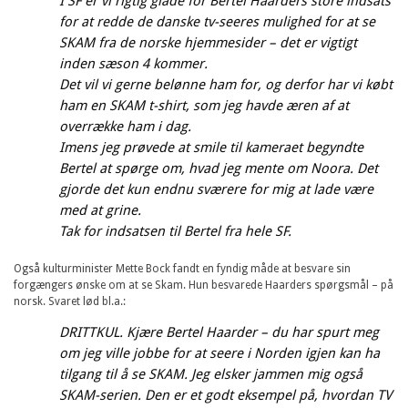
I SF er vi rigtig glade for Bertel Haarders store indsats
for at redde de danske tv-seeres mulighed for at se
SKAM fra de norske hjemmesider – det er vigtigt
inden sæson 4 kommer.
Det vil vi gerne belønne ham for, og derfor har vi købt
ham en SKAM t-shirt, som jeg havde æren af at
overrække ham i dag.
Imens jeg prøvede at smile til kameraet begyndte
Bertel at spørge om, hvad jeg mente om Noora. Det
gjorde det kun endnu sværere for mig at lade være
med at grine.
Tak for indsatsen til Bertel fra hele SF.
Også kulturminister Mette Bock fandt en fyndig måde at besvare sin
forgængers ønske om at se Skam. Hun besvarede Haarders spørgsmål – på
norsk. Svaret lød bl.a.:
DRITTKUL. Kjære Bertel Haarder – du har spurt meg
om jeg ville jobbe for at seere i Norden igjen kan ha
tilgang til å se SKAM. Jeg elsker jammen mig også
SKAM-serien. Den er et godt eksempel på, hvordan TV