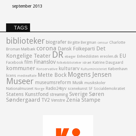
september 2013
TAGS
biblioteker
biografer
Birgitte Bergman
Charlotte
censur
corona
Det
Dansk Folkeparti
Broman Mølbæk
DR
Kongelige Teater
EU
Enhedslisten
ereolen.dk
ebøger
Finanslov
film
Facebook
Katrine Daugaard
idræt
folkebiblioteker
kommuner
kulturarv
København
Konservative
Kulturministeriet
Mogens Jensen
Mette Bock
licens
medieaftale
Museer
museumsreform
Musik
musikskoler
Radio24syv
Nationalmuseet
scenekunst
SF
Socialdemokratiet
Norge
Sverige
Søren
Statens Kunstfond
streaming
Søndergaard
Zenia Stampe
TV2
Venstre