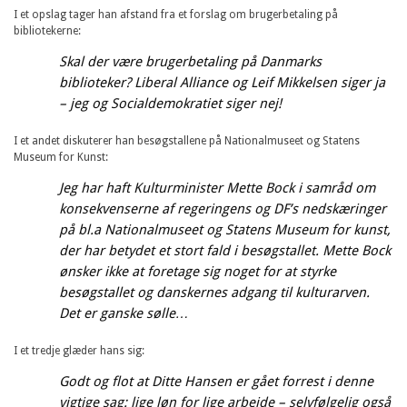
I et opslag tager han afstand fra et forslag om brugerbetaling på
bibliotekerne:
Skal der være brugerbetaling på Danmarks
biblioteker? Liberal Alliance og Leif Mikkelsen siger ja
– jeg og Socialdemokratiet siger nej!
I et andet diskuterer han besøgstallene på Nationalmuseet og Statens
Museum for Kunst:
Jeg har haft Kulturminister Mette Bock i samråd om
konsekvenserne af regeringens og DF’s nedskæringer
på bl.a Nationalmuseet og Statens Museum for kunst,
der har betydet et stort fald i besøgstallet. Mette Bock
ønsker ikke at foretage sig noget for at styrke
besøgstallet og danskernes adgang til kulturarven.
Det er ganske sølle…
I et tredje glæder hans sig:
Godt og flot at Ditte Hansen er gået forrest i denne
vigtige sag: lige løn for lige arbejde – selvfølgelig også