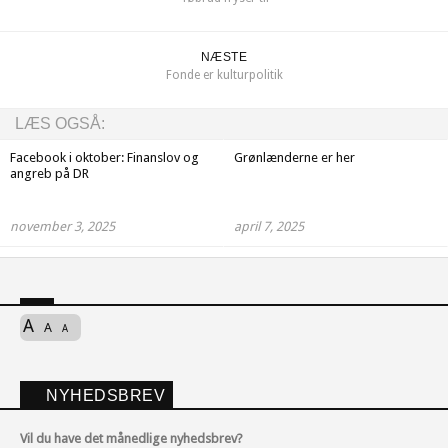
NÆSTE
Fonde er kulturpolitik
LÆS OGSÅ:
Facebook i oktober: Finanslov og
Grønlænderne er her
angreb på DR
november 3, 2025
april 7, 2025
A
A
A
NYHEDSBREV
Vil du have det månedlige nyhedsbrev?