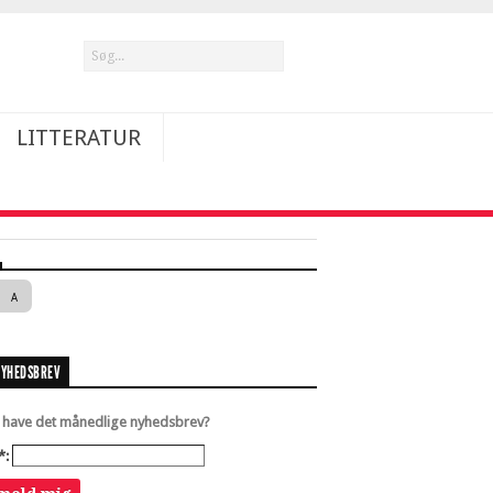
LITTERATUR
A
NYHEDSBREV
u have det månedlige nyhedsbrev?
*: