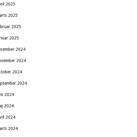
pril 2025
arts 2025
ebruar 2025
anuar 2025
ecember 2024
ovember 2024
ktober 2024
eptember 2024
uni 2024
aj 2024
pril 2024
arts 2024