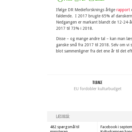
Ifølge DR Medieforsknings årlige
rapport
o
faldende. I 2017 brugte 65% af danskerne 
Nedgangen er markant blandt de 12-24-åri
2017 til 73% i 2018.
Disse – og mange andre tal – kan man læ
ganske små fra 2017 til 2018. Selv om vi s
blot sammenligner fra det ene år til det ef
TILBAGE
EU fordobler kulturbudget
LÆS OGSÅ:
482 spørgsmål til
Facebook i septem
ministeren
Kulturkampen han