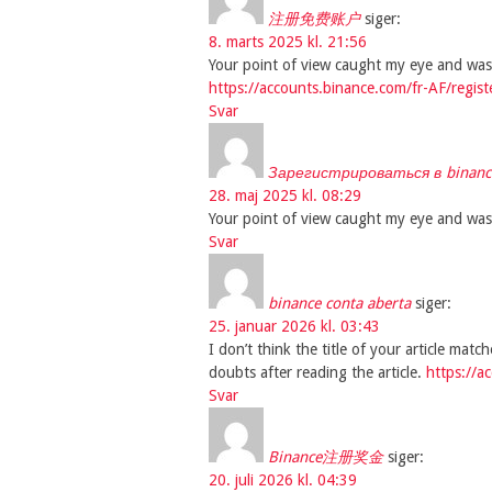
注册免费账户
siger:
8. marts 2025 kl. 21:56
Your point of view caught my eye and was 
https://accounts.binance.com/fr-AF/reg
Svar
Зарегистрироваться в binanc
28. maj 2025 kl. 08:29
Your point of view caught my eye and was 
Svar
binance conta aberta
siger:
25. januar 2026 kl. 03:43
I don’t think the title of your article mat
doubts after reading the article.
https://
Svar
Binance注册奖金
siger:
20. juli 2026 kl. 04:39