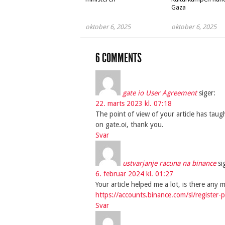
Gaza
oktober 6, 2025
oktober 6, 2025
6 COMMENTS
gate io User Agreement
siger:
22. marts 2023 kl. 07:18
The point of view of your article has tau
on gate.oi, thank you.
Svar
ustvarjanje racuna na binance
si
6. februar 2024 kl. 01:27
Your article helped me a lot, is there any
https://accounts.binance.com/sl/registe
Svar