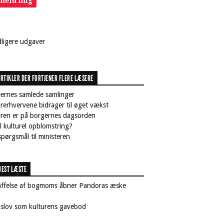
lmeld mig
dligere udgaver
RTIKLER DER FORTJENER FLERE LÆSERE
ernes samlede samlinger
rerhvervene bidrager til øget vækst
uren er på borgernes dagsorden
il kulturel opblomstring?
pørgsmål til ministeren
EST LÆSTE
affelse af bogmoms åbner Pandoras æske
nslov som kulturens gavebod