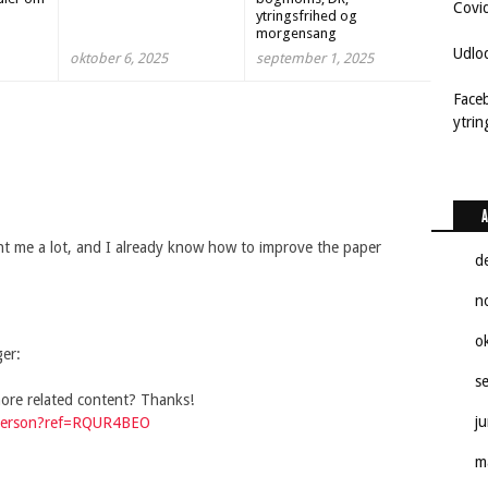
Covi
ytringsfrihed og
morgensang
Udlo
oktober 6, 2025
september 1, 2025
Face
ytri
A
ght me a lot, and I already know how to improve the paper
d
n
o
ger:
s
 more related content? Thanks!
j
r-person?ref=RQUR4BEO
m