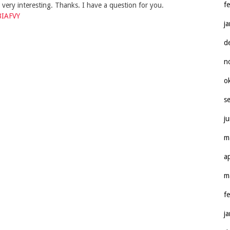
f
very interesting. Thanks. I have a question for you.
BIAFVY
j
d
n
o
s
j
m
a
m
f
j