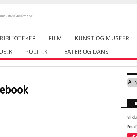
itik - med andre ord
BIBLIOTEKER
FILM
KUNST OG MUSEER
USIK
POLITIK
TEATER OG DANS
A
A
cebook
Vil d
Email