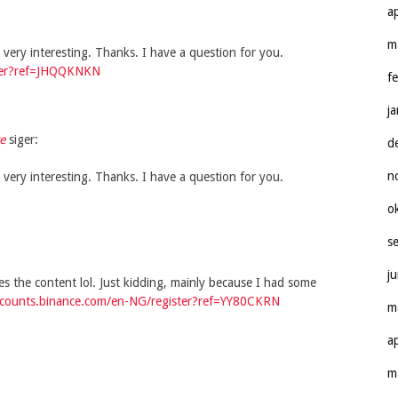
a
m
very interesting. Thanks. I have a question for you.
ister?ref=JHQQKNKN
f
j
e
siger:
d
n
very interesting. Thanks. I have a question for you.
o
s
j
ches the content lol. Just kidding, mainly because I had some
accounts.binance.com/en-NG/register?ref=YY80CKRN
m
a
m