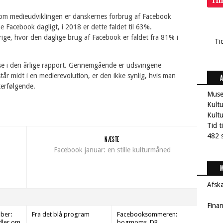
Ti
m medieudviklingen er danskernes forbrug af Facebook
Facebook dagligt, i 2018 er dette faldet til 63%.
ge, hvor den daglige brug af Facebook er faldet fra 81% i
Ti
se i den årlige rapport. Gennemgående er udsvingene
tår midt i en medierevolution, er den ikke synlig, hvis man
A
terfølgende.
Muse
Kultu
Kult
Tid t
482 s
NÆSTE
Facebook januar: en stille kulturmåned
M
Afsk
Fina
ber:
Fra det blå program
Facebooksommeren:
dler om
bogmoms, DR,