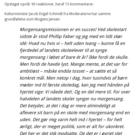
Opslaget opnår 90 reaktioner, heraf 15 kommentarer.
Kulturminister Jacob Engel-Schmidt fra Moderaterne har samme
grundfølelse som Mogens Jensen:
Morgensangsmissionen er en succes! Ved skolestart
sidste år stod Phillip Faber og jeg med en lidt skør
idé: Hvad nu hvis vi – helt uden tvang – kunne få en
fjerdedel af landets skoleelever til at synge
morgensang i løbet af bare ét år? Ikke fordi de skulle.
Men fordi de havde lyst. Mange mente, at det var for
ambitiøst – måske endda tosset – at sætte et så
konkret mål. Men netop i dag, hvor tusindvis af børn
møder ind til første skoledag, kan jeg med hånden på
hjertet sige: Vi nåede det!. Og en del mere til. For over
halvdelen af landets skoler synger nu morgensang.
Det betyder, at det i dag er mere almindeligt at
aflevere sit barn på en skole med morgensang end en
uden. Det gør mig varm helt ind i hjertet – for helt
ærligt, der er meget politik, som er alt for ukonkret.
Det her er det stik modsatte. Og det er i øvrigt slet