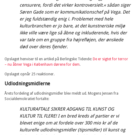
censurere, fordi det virker kontroversielt.« sådan siger
Søren Gade som er kommunikationschef på Vega. Det
er jeg fuldstændig enig i. Problemet med hele
kulturbranchen er jo bare, at det kunstneriske miljø
ikke ville være lige så åbne og inkluderende, hvis der
var tale om en gruppe fra højrefløjen, der ønskede
død over deres fjender.
Opslaget henviser til en artikel på Berlingske Tidende:
De er sigtet for terror
– nu åbner Vega i København dørene for dem
.
Opslaget opnår 25 reaktioner.
Udlodningsmidlerne
Årets fordeling af udlodningsmidler blev meldt ud. Mogens Jensen fra
Socialdemokratiet fortalte:
KULTURAFTALE SIKRER ADGANG TIL KUNST OG
KULTUR TIL FLERE! I en bred kreds af partier er vi
blevet enige om at fordele over 300 mio kr af de
kulturelle udlodningsmidler (tipsmidler) til kunst og