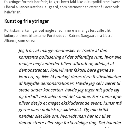
folketinget formelt har ferie, følger i hvert fald ikke kulturpolitikerne! Isære
Liberal Alliances Katrine Daugaard, som nærmest har været på Facebook
hele ferien.
Kunst og frie ytringer
Politiske markeringer ved nogle af sommerens mange festivaller, fik
kulturpolitikere til tasterne. Først ude var Katrine Daugaard fra Liberal
Alliance, som skrev:
Jeg tror, at mange mennesker er trætte af den
konstante politisering af det offentlige rum, hvor alle
mulige begivenheder bliver afbrudt og ødelagt af
demonstranter. Folk vil rent faktisk bare gerne se
koncert, og ikke få ødelagt deres dyre festivalbilletter
af højlydte demonstrationer. Havde jeg selv været til
stede under koncerten, havde jeg taget mit gode tøj
og forladt festivalen med det samme. For i mine øjne
bliver det jo et meget ekskluderende event. Kunst må
gerne være politisk og aktivistisk. Og min kritik
handler slet ikke om, hvorvidt man har lov til at
demonstrere eller sige forfærdelige ting. Det handler