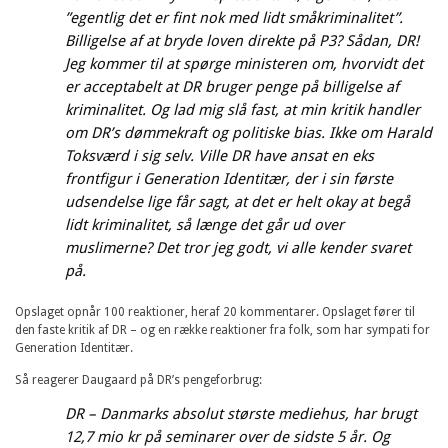
”egentlig det er fint nok med lidt småkriminalitet”.
Billigelse af at bryde loven direkte på P3? Sådan, DR!
Jeg kommer til at spørge ministeren om, hvorvidt det
er acceptabelt at DR bruger penge på billigelse af
kriminalitet. Og lad mig slå fast, at min kritik handler
om DR’s dømmekraft og politiske bias. Ikke om Harald
Toksværd i sig selv. Ville DR have ansat en eks
frontfigur i Generation Identitær, der i sin første
udsendelse lige får sagt, at det er helt okay at begå
lidt kriminalitet, så længe det går ud over
muslimerne? Det tror jeg godt, vi alle kender svaret
på.
Opslaget opnår 100 reaktioner, heraf 20 kommentarer. Opslaget fører til
den faste kritik af DR – og en række reaktioner fra folk, som har sympati for
Generation Identitær.
Så reagerer Daugaard på DR’s pengeforbrug:
DR – Danmarks absolut største mediehus, har brugt
12,7 mio kr på seminarer over de sidste 5 år. Og