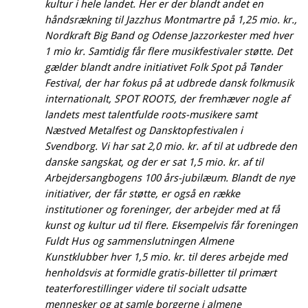
kultur i hele landet. Her er der blandt andet en
håndsrækning til Jazzhus Montmartre på 1,25 mio. kr.,
Nordkraft Big Band og Odense Jazzorkester med hver
1 mio kr. Samtidig får flere musikfestivaler støtte. Det
gælder blandt andre initiativet Folk Spot på Tønder
Festival, der har fokus på at udbrede dansk folkmusik
internationalt, SPOT ROOTS, der fremhæver nogle af
landets mest talentfulde roots-musikere samt
Næstved Metalfest og Dansktopfestivalen i
Svendborg. Vi har sat 2,0 mio. kr. af til at udbrede den
danske sangskat, og der er sat 1,5 mio. kr. af til
Arbejdersangbogens 100 års-jubilæum. Blandt de nye
initiativer, der får støtte, er også en række
institutioner og foreninger, der arbejder med at få
kunst og kultur ud til flere. Eksempelvis får foreningen
Fuldt Hus og sammenslutningen Almene
Kunstklubber hver 1,5 mio. kr. til deres arbejde med
henholdsvis at formidle gratis-billetter til primært
teaterforestillinger videre til socialt udsatte
mennesker og at samle borgerne i almene