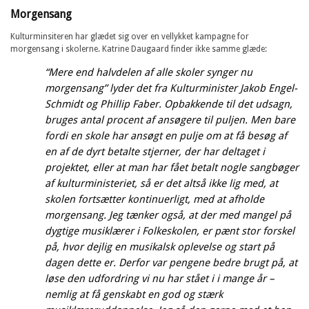
Morgensang
Kulturminsiteren har glædet sig over en vellykket kampagne for
morgensang i skolerne. Katrine Daugaard finder ikke samme glæde:
“Mere end halvdelen af alle skoler synger nu
morgensang” lyder det fra Kulturminister Jakob Engel-
Schmidt og Phillip Faber. Opbakkende til det udsagn,
bruges antal procent af ansøgere til puljen. Men bare
fordi en skole har ansøgt en pulje om at få besøg af
en af de dyrt betalte stjerner, der har deltaget i
projektet, eller at man har fået betalt nogle sangbøger
af kulturministeriet, så er det altså ikke lig med, at
skolen fortsætter kontinuerligt, med at afholde
morgensang. Jeg tænker også, at der med mangel på
dygtige musiklærer i Folkeskolen, er pænt stor forskel
på, hvor dejlig en musikalsk oplevelse og start på
dagen dette er. Derfor var pengene bedre brugt på, at
løse den udfordring vi nu har stået i i mange år –
nemlig at få genskabt en god og stærk