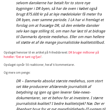
selvom danskerne har betalt for to store nye
bygninger i DR byen, så har de oven i købet også
brugt 875.600 kr på at leje mødelokaler få meter fra
DR byen, over samme periode. I LA har vi fremlagt et
forslag om at frasælge DR, så den enkelte dansker
selv kan tage stilling til, om man har løst til at bidrage
til Danmarks dyreste mediehus. Eller om man hellere
vil støtte et af de mange journalistiske kvalitetstilbud.
Opslaget henviser til en artikel på Frihedsbrevet:
DR bruger millioner på
hoteller: “Det er tant og fjas”
.
Opslaget opnår 50 reaktioner, heraf ti kommentarer.
Og mere om penge:
DR – Danmarks absolut største mediehus, som stort
set ikke producerer afslørende journalistik af
betydning og igen og igen leverer fake-news-
dokumentarer, ser et behov for at investere. I større
journalistisk kvalitet? I bedre kvalitetstjek? Næ. Der er
åbenbart brug for et nyt mangfoldigheds-IT-system til