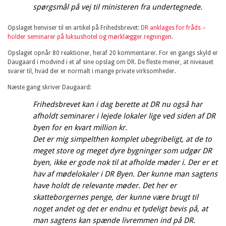
spørgsmål på vej til ministeren fra undertegnede.
Opslaget henviser til en artikel på Frihedsbrevet:
DR anklages for fråds –
holder seminarer på luksushotel og mørklægger regningen
.
Opslaget opnår 80 reaktioner, heraf 20 kommentarer. For en gangs skyld er
Daugaard i modvind i et af sine opslag om DR. De fleste mener, at niveauet
svarer til, hvad der er normalt i mange private virksomheder.
Næste gang skriver Daugaard:
Frihedsbrevet kan i dag berette at DR nu også har
afholdt seminarer i lejede lokaler lige ved siden af DR
byen for en kvart million kr.
Det er mig simpelthen komplet ubegribeligt, at de to
meget store og meget dyre bygninger som udgør DR
byen, ikke er gode nok til at afholde møder i. Der er et
hav af mødelokaler i DR Byen. Der kunne man sagtens
have holdt de relevante møder. Det her er
skatteborgernes penge, der kunne være brugt til
noget andet og det er endnu et tydeligt bevis på, at
man sagtens kan spænde livremmen ind på DR.