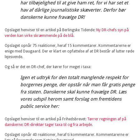
har tilbøjelighed til at give ham ret, for vi har set et
hav af dårlige journalistiske skæverter. Derfor bør
danskerne kunne fravælge DR!
Opslaget henviser til en artikel på Berlingske Tidende:
Ny DR-chefs syn på
verden kan virke skræmmende på de blå
.
Opslaget opnår 75 reaktioner, heraf 15 kommentarer. Kommentarerne er
enige med Daugaard. Der er klart en opfattelse af at DR består af lutter røde
lejesvende.
Og så er det en DR-chef, der kører for meget i taxa:
Igen et udtryk for den totalt manglende respekt for
borgernes penge, der opstår når man får gratis penge
fra staten. Danskerne skal kunne fravælge DR. Læs
vores udspil herom samt forslag om fremtidens
public service her:
Opslaget henviser til en artikel på Frihedsbrevet:
Tørrer regningen af på
danskerne: DR-direktør tager taxa til og fra arbejde
.
Opslaget opnår 40 reaktioner, heraf ti kommentarer. Kommentarerne er