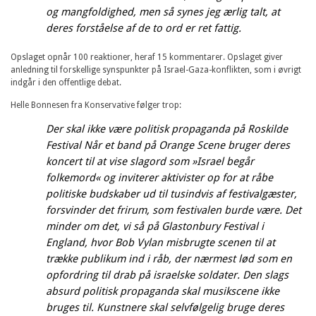
og mangfoldighed, men så synes jeg ærlig talt, at
deres forståelse af de to ord er ret fattig.
Opslaget opnår 100 reaktioner, heraf 15 kommentarer. Opslaget giver
anledning til forskellige synspunkter på Israel-Gaza-konflikten, som i øvrigt
indgår i den offentlige debat.
Helle Bonnesen fra Konservative følger trop:
Der skal ikke være politisk propaganda på Roskilde
Festival Når et band på Orange Scene bruger deres
koncert til at vise slagord som »Israel begår
folkemord« og inviterer aktivister op for at råbe
politiske budskaber ud til tusindvis af festivalgæster,
forsvinder det frirum, som festivalen burde være. Det
minder om det, vi så på Glastonbury Festival i
England, hvor Bob Vylan misbrugte scenen til at
trække publikum ind i råb, der nærmest lød som en
opfordring til drab på israelske soldater. Den slags
absurd politisk propaganda skal musikscene ikke
bruges til. Kunstnere skal selvfølgelig bruge deres