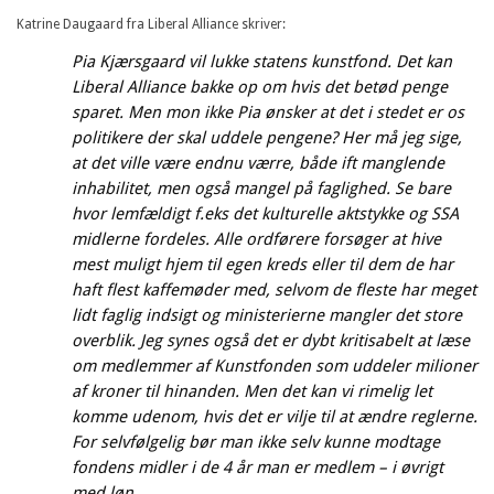
Katrine Daugaard fra Liberal Alliance skriver:
Pia Kjærsgaard vil lukke statens kunstfond. Det kan
Liberal Alliance bakke op om hvis det betød penge
sparet. Men mon ikke Pia ønsker at det i stedet er os
politikere der skal uddele pengene? Her må jeg sige,
at det ville være endnu værre, både ift manglende
inhabilitet, men også mangel på faglighed. Se bare
hvor lemfældigt f.eks det kulturelle aktstykke og SSA
midlerne fordeles. Alle ordførere forsøger at hive
mest muligt hjem til egen kreds eller til dem de har
haft flest kaffemøder med, selvom de fleste har meget
lidt faglig indsigt og ministerierne mangler det store
overblik. Jeg synes også det er dybt kritisabelt at læse
om medlemmer af Kunstfonden som uddeler milioner
af kroner til hinanden. Men det kan vi rimelig let
komme udenom, hvis det er vilje til at ændre reglerne.
For selvfølgelig bør man ikke selv kunne modtage
fondens midler i de 4 år man er medlem – i øvrigt
med løn.