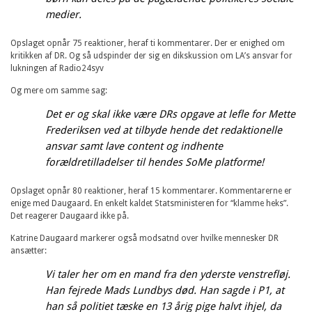
medier.
Opslaget opnår 75 reaktioner, heraf ti kommentarer. Der er enighed om
kritikken af DR. Og så udspinder der sig en dikskussion om LA’s ansvar for
lukningen af Radio24syv
Og mere om samme sag:
Det er og skal ikke være DRs opgave at lefle for Mette
Frederiksen ved at tilbyde hende det redaktionelle
ansvar samt lave content og indhente
forældretilladelser til hendes SoMe platforme!
Opslaget opnår 80 reaktioner, heraf 15 kommentarer. Kommentarerne er
enige med Daugaard. En enkelt kaldet Statsministeren for “klamme heks”.
Det reagerer Daugaard ikke på.
Søndag Aftens nyhedsbrev
Katrine Daugaard markerer også modsatnd over hvilke mennesker DR
ansætter:
Gratis - hver måned.
Vi taler her om en mand fra den yderste venstrefløj.
Han fejrede Mads Lundbys død. Han sagde i P1, at
han så politiet tæske en 13 årig pige halvt ihjel, da