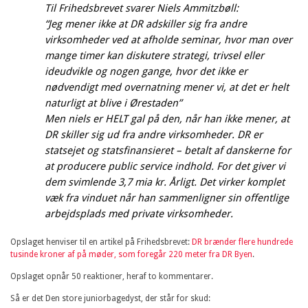
Til Frihedsbrevet svarer Niels Ammitzbøll:
“Jeg mener ikke at DR adskiller sig fra andre
virksomheder ved at afholde seminar, hvor man over
mange timer kan diskutere strategi, trivsel eller
ideudvikle og nogen gange, hvor det ikke er
nødvendigt med overnatning mener vi, at det er helt
naturligt at blive i Ørestaden”
Men niels er HELT gal på den, når han ikke mener, at
DR skiller sig ud fra andre virksomheder. DR er
statsejet og statsfinansieret – betalt af danskerne for
at producere public service indhold. For det giver vi
dem svimlende 3,7 mia kr. Årligt. Det virker komplet
væk fra vinduet når han sammenligner sin offentlige
arbejdsplads med private virksomheder.
Opslaget henviser til en artikel på Frihedsbrevet:
DR brænder flere hundrede
tusinde kroner af på møder, som foregår 220 meter fra DR Byen
.
Opslaget opnår 50 reaktioner, heraf to kommentarer.
Så er det Den store juniorbagedyst, der står for skud: