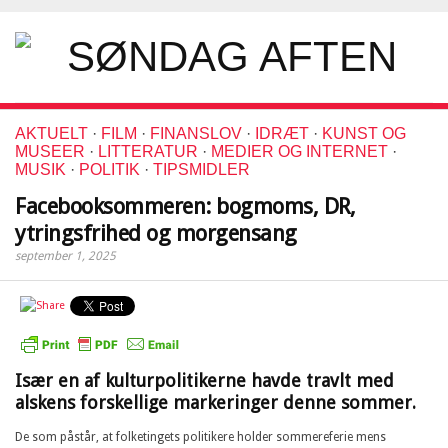
AKTUELT
·
FILM
·
FINANSLOV
·
IDRÆT
·
KUNST OG
MUSEER
·
LITTERATUR
·
MEDIER OG INTERNET
·
MUSIK
·
POLITIK
·
TIPSMIDLER
Facebooksommeren: bogmoms, DR,
ytringsfrihed og morgensang
september 1, 2025
Især en af kulturpolitikerne havde travlt med
alskens forskellige markeringer denne sommer.
De som påstår, at folketingets politikere holder sommereferie mens