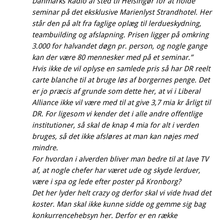
Danmarks Radio af sted til Helsingør for at holde
seminar på det eksklusive Marienlyst Strandhotel. Her
står den på alt fra faglige oplæg til lerdueskydning,
teambuilding og afslapning. Prisen ligger på omkring
3.000 for halvandet døgn pr. person, og nogle gange
kan der være 80 mennesker med på et seminar.”
Hvis ikke de vil oplyse en samlede pris så har DR reelt
carte blanche til at bruge løs af borgernes penge. Det
er jo præcis af grunde som dette her, at vi i Liberal
Alliance ikke vil være med til at give 3,7 mia kr årligt til
DR. For ligesom vi kender det i alle andre offentlige
institutioner, så skal de knap 4 mia for alt i verden
bruges, så det ikke afsløres at man kan nøjes med
mindre.
For hvordan i alverden bliver man bedre til at lave TV
af, at nogle chefer har været ude og skyde lerduer,
være i spa og lede efter poster på Kronborg?
Det her lyder helt crazy og derfor skal vi vide hvad det
koster. Man skal ikke kunne sidde og gemme sig bag
konkurrencehebsyn her. Derfor er en række