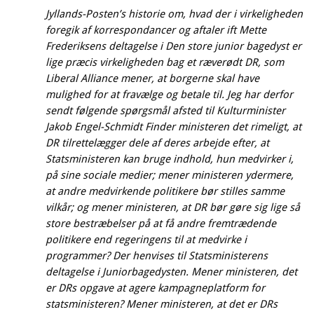
Jyllands-Posten’s historie om, hvad der i virkeligheden
foregik af korrespondancer og aftaler ift Mette
Frederiksens deltagelse i Den store junior bagedyst er
lige præcis virkeligheden bag et ræverødt DR, som
Liberal Alliance mener, at borgerne skal have
mulighed for at fravælge og betale til. Jeg har derfor
sendt følgende spørgsmål afsted til Kulturminister
Jakob Engel-Schmidt Finder ministeren det rimeligt, at
DR tilrettelægger dele af deres arbejde efter, at
Statsministeren kan bruge indhold, hun medvirker i,
på sine sociale medier; mener ministeren ydermere,
at andre medvirkende politikere bør stilles samme
vilkår; og mener ministeren, at DR bør gøre sig lige så
store bestræbelser på at få andre fremtrædende
politikere end regeringens til at medvirke i
programmer? Der henvises til Statsministerens
deltagelse i Juniorbagedysten. Mener ministeren, det
er DRs opgave at agere kampagneplatform for
statsministeren? Mener ministeren, at det er DRs