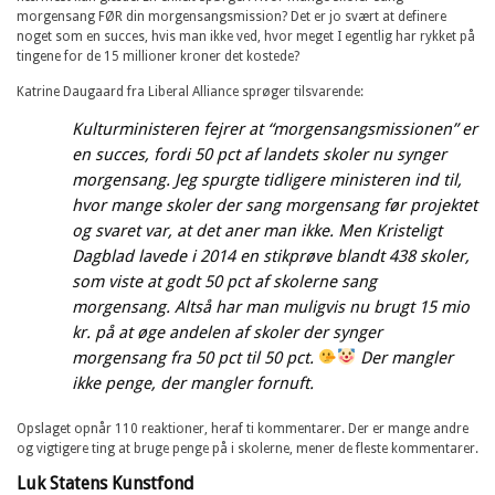
morgensang FØR din morgensangsmission? Det er jo svært at definere
noget som en succes, hvis man ikke ved, hvor meget I egentlig har rykket på
tingene for de 15 millioner kroner det kostede?
Katrine Daugaard fra Liberal Alliance sprøger tilsvarende:
Kulturministeren fejrer at “morgensangsmissionen” er
en succes, fordi 50 pct af landets skoler nu synger
morgensang. Jeg spurgte tidligere ministeren ind til,
hvor mange skoler der sang morgensang før projektet
og svaret var, at det aner man ikke. Men Kristeligt
Dagblad lavede i 2014 en stikprøve blandt 438 skoler,
som viste at godt 50 pct af skolerne sang
morgensang. Altså har man muligvis nu brugt 15 mio
kr. på at øge andelen af skoler der synger
morgensang fra 50 pct til 50 pct.
Der mangler
ikke penge, der mangler fornuft.
Opslaget opnår 110 reaktioner, heraf ti kommentarer. Der er mange andre
og vigtigere ting at bruge penge på i skolerne, mener de fleste kommentarer.
Luk Statens Kunstfond