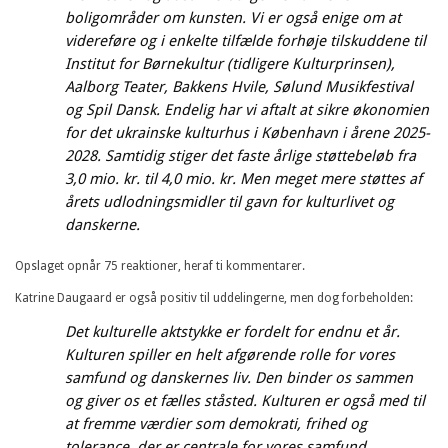
boligområder om kunsten. Vi er også enige om at
videreføre og i enkelte tilfælde forhøje tilskuddene til
Institut for Børnekultur (tidligere Kulturprinsen),
Aalborg Teater, Bakkens Hvile, Sølund Musikfestival
og Spil Dansk. Endelig har vi aftalt at sikre økonomien
for det ukrainske kulturhus i København i årene 2025-
2028. Samtidig stiger det faste årlige støttebeløb fra
3,0 mio. kr. til 4,0 mio. kr. Men meget mere støttes af
årets udlodningsmidler til gavn for kulturlivet og
danskerne.
Opslaget opnår 75 reaktioner, heraf ti kommentarer.
Katrine Daugaard er også positiv til uddelingerne, men dog forbeholden:
Det kulturelle aktstykke er fordelt for endnu et år.
Kulturen spiller en helt afgørende rolle for vores
samfund og danskernes liv. Den binder os sammen
og giver os et fælles ståsted. Kulturen er også med til
at fremme værdier som demokrati, frihed og
tolerance, der er centrale for vores samfund.