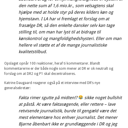
den nette sum af 1,6 mio.kr., som velsagtens skal
hjælpe med at holde styr på deres kilders køn og
hjemstavn. I LA har vi fremlagt et forslag om at
frasælge DR, så den enkelte dansker selv kan tage
stilling til, om man har lyst til at bidrage til
kønskontrol og mangfoldighedshysteri. Eller om man
hellere vil støtte et af de mange journalistiske
kvalitetstilbud.
Opslaget opnår 100 reaktioner, heraf ti kommentarer. Blandt
kommentarerne er der både nogle som mener at DR er ok neutralt og
forslag om at DR2 og P1 skal decentraliseres.
Katrine Daugaard reagerer også på et interview med DR’s nye
generalsekretær:
Fakta rimer sgutte på midten!?
sikke noget bullshit
at påstå. At være faktasøgende, eller rettere – lave
retvisende journalistik, burde til gengæld være det
mest elementære hos enhver journalist. Det mener
Bjarne åbenbart ikke er grundlæggende i DR og jeg