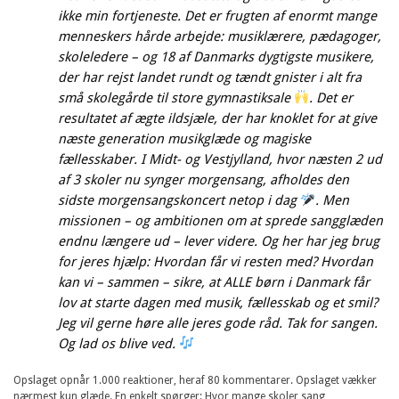
ikke min fortjeneste. Det er frugten af enormt mange
menneskers hårde arbejde: musiklærere, pædagoger,
skoleledere – og 18 af Danmarks dygtigste musikere,
der har rejst landet rundt og tændt gnister i alt fra
små skolegårde til store gymnastiksale
. Det er
resultatet af ægte ildsjæle, der har knoklet for at give
næste generation musikglæde og magiske
fællesskaber. I Midt- og Vestjylland, hvor næsten 2 ud
af 3 skoler nu synger morgensang, afholdes den
sidste morgensangskoncert netop i dag
. Men
missionen – og ambitionen om at sprede sangglæden
endnu længere ud – lever videre. Og her har jeg brug
for jeres hjælp: Hvordan får vi resten med? Hvordan
kan vi – sammen – sikre, at ALLE børn i Danmark får
lov at starte dagen med musik, fællesskab og et smil?
Jeg vil gerne høre alle jeres gode råd. Tak for sangen.
Og lad os blive ved.
Opslaget opnår 1.000 reaktioner, heraf 80 kommentarer. Opslaget vækker
nærmest kun glæde. En enkelt spørger: Hvor mange skoler sang