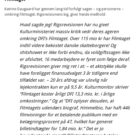
Katrine Daugaard har gennem lang tid forfulgt sagen – og personerne –
omkring Filmtaget. Rigsrevisionens kig, giver hende medhold:
Hvad sagde jeg! Rigsrevisionen har nu givet
Kulturministeriet massiv kritik vedr deres ageren
omkring DFI’s Filmtaget. Over 115 mio kr har Filmtaget
indtil videre bekostet danske skatteborgere! Og
shitshowet er ikke forbi endnu, da voldgiftssagen ikke
er afsluttet. 16 medarbejdere er fyret som følge deraf.
Rigsrevisionen giver mig ret i at: – et aktstykke skulle
have foreligget finansudvalget 3 år tidligere end
tilfældet var. – 20 års afdrag var ulovlig når
lejekontrakten kun er på 9,5 år. Kulturmonitor skriver
“Filmtaget koster årligt DFI 13,3 mio. kr. i årlige
omkostninger.” Og at “DFI oplyser desuden, at
Filmtagets udendørs biograf, Himmelbio, har haft 446
filmvisninger for et betalende publikum med en
belægningsprocent på 47, hvilket har generet
billetindtægter for 1,84 mio. kr.” Det er jo