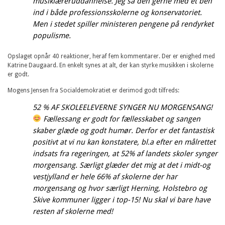
musiklæreruddannelse. Jeg så den gerne med et ben
ind i både professionsskolerne og konservatoriet.
Men i stedet spiller ministeren pengene på rendyrket
populisme.
Opslaget opnår 40 reaktioner, heraf fem kommentarer. Der er enighed med
Katrine Daugaard. En enkelt synes at alt, der kan styrke musikken i skolerne
er godt.
Mogens Jensen fra Socialdemokratiet er derimod godt tilfreds:
52 % AF SKOLEELEVERNE SYNGER NU MORGENSANG!
Fællessang er godt for fællesskabet og sangen
skaber glæde og godt humør. Derfor er det fantastisk
positivt at vi nu kan konstatere, bl.a efter en målrettet
indsats fra regeringen, at 52% af landets skoler synger
morgensang. Særligt glæder det mig at det i midt-og
vestjylland er hele 66% af skolerne der har
morgensang og hvor særligt Herning, Holstebro og
Skive kommuner ligger i top-15! Nu skal vi bare have
resten af skolerne med!