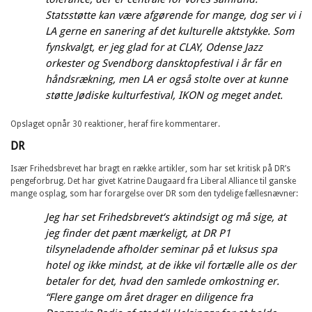
Statsstøtte kan være afgørende for mange, dog ser vi i
LA gerne en sanering af det kulturelle aktstykke. Som
fynskvalgt, er jeg glad for at CLAY, Odense Jazz
orkester og Svendborg dansktopfestival i år får en
håndsrækning, men LA er også stolte over at kunne
støtte Jødiske kulturfestival, IKON og meget andet.
Opslaget opnår 30 reaktioner, heraf fire kommentarer.
DR
Især Frihedsbrevet har bragt en række artikler, som har set kritisk på DR’s
pengeforbrug. Det har givet Katrine Daugaard fra Liberal Alliance til ganske
mange osplag, som har forargelse over DR som den tydelige fællesnævner:
Jeg har set Frihedsbrevet‘s aktindsigt og må sige, at
jeg finder det pænt mærkeligt, at DR P1
tilsyneladende afholder seminar på et luksus spa
hotel og ikke mindst, at de ikke vil fortælle alle os der
betaler for det, hvad den samlede omkostning er.
“Flere gange om året drager en diligence fra