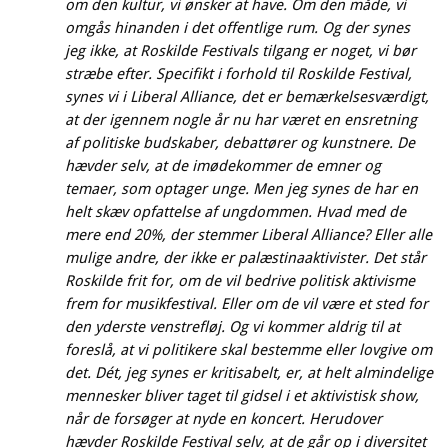
om den kultur, vi ønsker at have. Om den måde, vi
omgås hinanden i det offentlige rum. Og der synes
jeg ikke, at Roskilde Festivals tilgang er noget, vi bør
stræbe efter. Specifikt i forhold til Roskilde Festival,
synes vi i Liberal Alliance, det er bemærkelsesværdigt,
at der igennem nogle år nu har været en ensretning
af politiske budskaber, debattører og kunstnere. De
hævder selv, at de imødekommer de emner og
temaer, som optager unge. Men jeg synes de har en
helt skæv opfattelse af ungdommen. Hvad med de
mere end 20%, der stemmer Liberal Alliance? Eller alle
mulige andre, der ikke er palæstinaaktivister. Det står
Roskilde frit for, om de vil bedrive politisk aktivisme
frem for musikfestival. Eller om de vil være et sted for
den yderste venstrefløj. Og vi kommer aldrig til at
foreslå, at vi politikere skal bestemme eller lovgive om
det. Dét, jeg synes er kritisabelt, er, at helt almindelige
mennesker bliver taget til gidsel i et aktivistisk show,
når de forsøger at nyde en koncert. Herudover
hævder Roskilde Festival selv, at de går op i diversitet