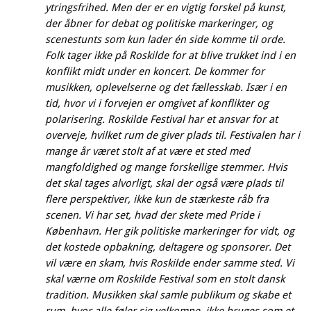
ytringsfrihed. Men der er en vigtig forskel på kunst,
der åbner for debat og politiske markeringer, og
scenestunts som kun lader én side komme til orde.
Folk tager ikke på Roskilde for at blive trukket ind i en
konflikt midt under en koncert. De kommer for
musikken, oplevelserne og det fællesskab. Især i en
tid, hvor vi i forvejen er omgivet af konflikter og
polarisering. Roskilde Festival har et ansvar for at
overveje, hvilket rum de giver plads til. Festivalen har i
mange år været stolt af at være et sted med
mangfoldighed og mange forskellige stemmer. Hvis
det skal tages alvorligt, skal der også være plads til
flere perspektiver, ikke kun de stærkeste råb fra
scenen. Vi har set, hvad der skete med Pride i
København. Her gik politiske markeringer for vidt, og
det kostede opbakning, deltagere og sponsorer. Det
vil være en skam, hvis Roskilde ender samme sted. Vi
skal værne om Roskilde Festival som en stolt dansk
tradition. Musikken skal samle publikum og skabe et
rum, hvor alle føler sig velkomne, ikke bruges som et