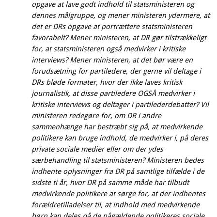
opgave at lave godt indhold til statsministeren og
dennes målgruppe, og mener ministeren ydermere, at
det er DRs opgave at portrættere statsministeren
favorabelt? Mener ministeren, at DR gør tilstrækkeligt
for, at statsministeren også medvirker i kritiske
interviews? Mener ministeren, at det bør være en
forudsætning for partiledere, der gerne vil deltage i
DRs bløde formater, hvor der ikke laves kritisk
journalistik, at disse partiledere OGSÅ medvirker i
kritiske interviews og deltager i partilederdebatter? Vil
ministeren redegøre for, om DR i andre
sammenhænge har bestræbt sig på, at medvirkende
politikere kan bruge indhold, de medvirker i, på deres
private sociale medier eller om der ydes
særbehandling til statsministeren? Ministeren bedes
indhente oplysninger fra DR på samtlige tilfælde i de
sidste ti år, hvor DR på samme måde har tilbudt
medvirkende politikere at sørge for, at der indhentes
forældretilladelser til, at indhold med medvirkende
børn kan deles på de pågældende politikeres sociale