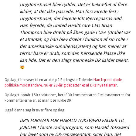
Ungdomshuset blev ryddet. Det er bekræftet af flere
kilder, at det ikke passede. Han forsvarede fest i
Ungdomshuset, der fejrede Ritt Bjerregaards død.
Tilmeld
Han fejrede, da United Healthcare CEO Brian
Thompson blev dræbt på åben gade i USA (drabet var
et attantat, og han blev dræbt i funktion af sin rolle i
Luk
det amerikanske sundhedssystem) og han mener at
terror bare er drab, som den herskende klasse ikke
kan lide. Det er den slags menneske DR kalder talent.
Opslaget henviser til en artikel på Berlingske Tidende:
Han fejrede døde
politiske modstandere. Nu er 28-årig debattør et af DRs nye talenter
.
Opslaget opnår 150 reaktioner, heraf 30 kommentarer. Fællesnævneren for
kommentarerne er, at man bør lukke DR.
Også denne sag kræver flere opslag:
DR’S FORSVAR FOR HARALD TOKSVÆRD FALDER TIL
JORDEN I første radioprogram, som Harald Toksværd
har lavet som ny DR-repræsentant, siger han, det