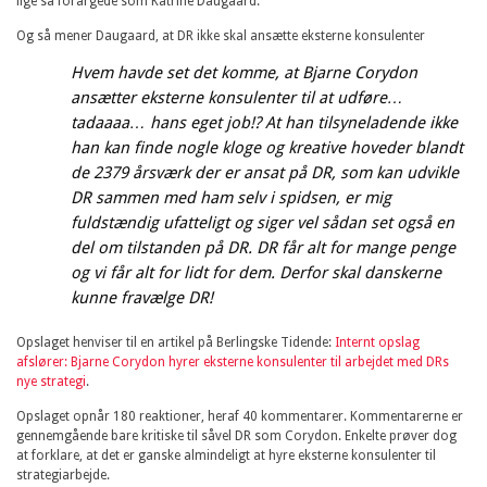
lige så forargede som Katrine Daugaard.
Og så mener Daugaard, at DR ikke skal ansætte eksterne konsulenter
Hvem havde set det komme, at Bjarne Corydon
ansætter eksterne konsulenter til at udføre…
tadaaaa… hans eget job!? At han tilsyneladende ikke
han kan finde nogle kloge og kreative hoveder blandt
de 2379 årsværk der er ansat på DR, som kan udvikle
DR sammen med ham selv i spidsen, er mig
fuldstændig ufatteligt og siger vel sådan set også en
del om tilstanden på DR. DR får alt for mange penge
og vi får alt for lidt for dem. Derfor skal danskerne
kunne fravælge DR!
Opslaget henviser til en artikel på Berlingske Tidende:
Internt opslag
afslører: Bjarne Corydon hyrer eksterne konsulenter til arbejdet med DRs
nye strategi
.
Opslaget opnår 180 reaktioner, heraf 40 kommentarer. Kommentarerne er
gennemgående bare kritiske til såvel DR som Corydon. Enkelte prøver dog
at forklare, at det er ganske almindeligt at hyre eksterne konsulenter til
strategiarbejde.