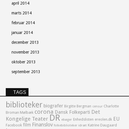
april 2014
marts 2014
februar 2014
januar 2014
december 2013
november 2013
oktober 2013
september 2013
TAGS
biblioteker
biografer
Birgitte Bergman
Charlotte
censur
corona
Det
Dansk Folkeparti
Broman Mølbæk
DR
Kongelige Teater
EU
Enhedslisten
ereolen.dk
ebøger
Finanslov
film
Facebook
Katrine Daugaard
idræt
folkebiblioteker