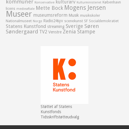
kommuner
kulturarv
København
Konservative
Kulturministeriet
Mogens Jensen
Mette Bock
licens
medieaftale
Museer
museumsreform
Musik
musikskoler
Radio24syv
Nationalmuseet
scenekunst
SF
Socialdemokratiet
Norge
Sverige
Søren
Statens Kunstfond
streaming
Søndergaard
Zenia Stampe
TV2
Venstre
Støttet af Statens
Kunstfonds
Tidsskriftstøtteudvalg