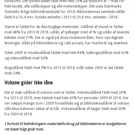
voldsomt. Det fysiske udlån faldt med hele 16% på disse tre år – målt for
hele landet, alle udlånstyper og alle materialetyper. Det viser Danmarks
Statistiks årlige biblioteksstatistik for 2018. Bibliotekernes samlede udlån
faldt fra 35,4 mio. fysiske enheder i 2015 til 29,8 mio. enheder i 2018.
Størst er faldet for de ikke-boglige materialer. Udlånet af musik er faldet
med 48% fra 2015 til 2018, udlån af lydbøger med 41% og udlån af levende
billeder med 37%. Det er også på disse medieområder, hvor nye digitale
løsninger, både på bibliotekerne og i det private, har markeret sig stærkest.
Siden 2009 er musikudlånet faldet med hele 84%, lydbogsudlånet med 62%
og videoudlånet med 56%.
Bogudlånet faldt med 9% fra 2015 til 2018, målt siden 2009 er det faldet
med 24%.
Voksne gider ikke låne
Det er især udlånet til voksne som er faldet. Voksenudlånet faldt med 20%
fra 2015 til 2018, men faktisk med hele 43% for perioden 2009 til 2018. Der
var næppe mange som i 2009 forestillede sig at biblioteksudlånet til voksne
ville blive halveret i løbet af et tiår. Voksenudlånet af bøger faldt med 30%
fra 2009 til 2018.
I forhold til befolkningens materialeforbrug på bibliotekerne er budgetterne
ret beset fulgt godt med.