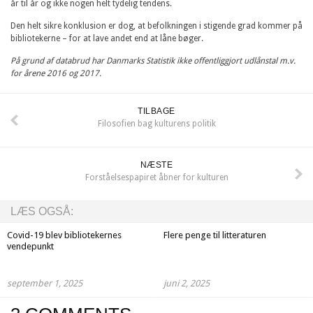
år til år og ikke nogen helt tydelig tendens.
Den helt sikre konklusion er dog, at befolkningen i stigende grad kommer på
bibliotekerne – for at lave andet end at låne bøger.
På grund af databrud har Danmarks Statistik ikke offentliggjort udlånstal m.v.
for årene 2016 og 2017.
TILBAGE
Filosofien bag kulturens politik
NÆSTE
Forståelsespapiret åbner for kulturen
LÆS OGSÅ:
Covid-19 blev bibliotekernes
Flere penge til litteraturen
vendepunkt
september 1, 2025
juni 2, 2025