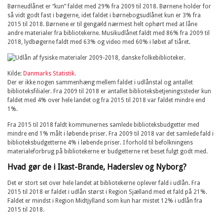
Børneudlånet er “kun” faldet med 29% fra 2009 til 2018. Børnene holder for
så vidt godt fast i bøgerne, idet faldet i børnebogsudlånet kun er 3% fra
2015 til 2018. Børnene er til gengæld nærmest helt ophørt med at låne
andre materialer fra bibliotekerne. Musikudlånet faldt med 86% fra 2009 til
2018, lydbøgerne faldt med 63% og video med 60% i løbet af tiåret.
Kilde:
Danmarks Statistik.
Der er ikke nogen sammenhæng mellem faldet i udlånstal og antallet
biblioteksfilialer. Fra 2009 til 2018 er antallet biblioteksbetjeningssteder kun
faldet med 4% over hele landet og fra 2015 til 2018 var faldet mindre end
1%.
Fra 2015 til 2018 faldt kommunernes samlede biblioteksbudgetter med
mindre end 1% målt i løbende priser. Fra 2009 til 2018 var det samlede fald i
biblioteksbudgetterne 4% i løbende priser. I forhold til befolkningens
materialeforbrug på bibliotekerne er budgetterne ret beset fulgt godt med.
Hvad gør de i Ikast-Brande, Haderslev og Nyborg?
Det er stort set over hele landet at bibliotekerne oplever fald i udlån. Fra
2015 til 2018 er faldet i udlån størst i Region Sjælland med et fald på 21%.
Faldet er mindst i Region Midtjylland som kun har mistet 12% i udlån fra
2015 til 2018.