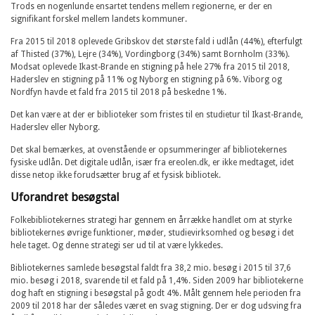
Trods en nogenlunde ensartet tendens mellem regionerne, er der en
signifikant forskel mellem landets kommuner.
Fra 2015 til 2018 oplevede Gribskov det største fald i udlån (44%), efterfulgt
af Thisted (37%), Lejre (34%), Vordingborg (34%) samt Bornholm (33%).
Modsat oplevede Ikast-Brande en stigning på hele 27% fra 2015 til 2018,
Haderslev en stigning på 11% og Nyborg en stigning på 6%. Viborg og
Nordfyn havde et fald fra 2015 til 2018 på beskedne 1%.
Det kan være at der er biblioteker som fristes til en studietur til Ikast-Brande,
Haderslev eller Nyborg.
Det skal bemærkes, at ovenstående er opsummeringer af bibliotekernes
fysiske udlån. Det digitale udlån, især fra ereolen.dk, er ikke medtaget, idet
disse netop ikke forudsætter brug af et fysisk bibliotek.
Uforandret besøgstal
Folkebibliotekernes strategi har gennem en årrække handlet om at styrke
bibliotekernes øvrige funktioner, møder, studievirksomhed og besøg i det
hele taget. Og denne strategi ser ud til at være lykkedes.
Bibliotekernes samlede besøgstal faldt fra 38,2 mio. besøg i 2015 til 37,6
mio. besøg i 2018, svarende til et fald på 1,4%. Siden 2009 har bibliotekerne
dog haft en stigning i besøgstal på godt 4%. Målt gennem hele perioden fra
2009 til 2018 har der således været en svag stigning. Der er dog udsving fra