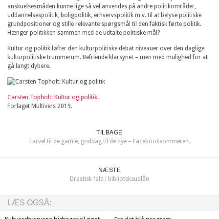
anskuelsesmåden kunne lige så vel anvendes på andre politikområder,
uddannelsespolitik, boligpolitik, erhvervspolitik m.v. til at belyse politiske
grundpositioner og stille relevante spørgsmål til den faktisk førte politik.
Hænger politikken sammen med de udtalte politiske mål?
Kultur og politik løfter den kulturpolitiske debat niveauer over den daglige
kulturpolitiske trummerum. Befriende klarsynet – men med mulighed for at
gå langt dybere.
Carsten Topholt: Kultur og politik.
Forlaget Multivers 2019.
TILBAGE
Farvel til de gamle, goddag til de nye – Facebooksommeren.
NÆSTE
Drastisk fald i biblioteksudlån
LÆS OGSÅ: