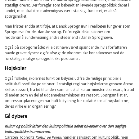
statsligt drevet. Der foregår som bekendt en levende sprogpolitisk debat i
landet, men skal den nødvendigvis være statsligt funderet, er altså
spørgsmålet.
Man fristes endda at tilføje, at Dansk Sprognævn i realiteten fungerer som
Sprognævn for det danske sprog. Fx foregår diskussioner om
modersmålsundervisning andre steder end i Dansk Sprognævn.
Også på sprogområdet ville det have været spændende, hvis forfatteren
havde gravet dybere og fx afsøgt de økonomiske konsekvenser ved de
forskellige mulige sprogpolitiske positioner.
Højskoler
Også folkehøjskolernes funktion belyses ud fra de mulige principielle
politisk-filosofiske positioner. I statsligt regi har højskolerne gennem årene
skiftet ressort, fra tid til anden som en del af kulturministeriets resort, fra tid
til anden som en del af uddannelsesministeriets ressort. Spørgsmålet er,
om ressortplaceringen har haft betydning for opfattelsen af højskolerne,
deres virke eller organisering?
Gå dybere
Kultur og politik løfter den kulturpolitiske debat niveauer over den daglige
kulturpolitiske trummerum.
Carsten Topholts
Kultur og Politik
handler selvsagt om kulturpolitik, men