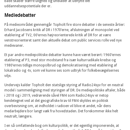
både skaber større ulighed og undlader at udnytte det
uddannelsespotentiale der er.
Mediedebatter
På medieområdet gennemgår Topholt fire store debatter i de seneste årtier:
Erhard Jacobsens kritik af DR i 1970’erne, afslutningen af monopolet ved
etablering af TV2, 00’ernes højreorienterede kritik af DR for at være
venstreorienteret samt den aktuelle debat om public services rolle ved nye
medievaner.
Et par andre mediepolitiske debatter kunne have været berørt: 1960’ernes
etablering af P3, med stor modstand fra især kulturradikale kredse og
1980’ernes tidlige monopolbrud og demokratisering med etablering af
lokalradio og -tv, som vel kunne ses som udtryk for folkebevægelsernes
vilje.
Undervejs kalder Topholt den statslige styring af Radio24syv for en neutral
model i sammenligning med styringen af DR. De mediepolitiske aftaler, både
i 2018 og i 2019, vedrørende såvel FM4 som Radio24syv er netop
kendetegnet ved at det geografiske krav til FM4 skyldes en politisk
overbevisning om, at indholdet i radioen vil blive et andet, når dens
medarbejdere bor langt væk fra hovedstaden. Det forekommer ikke helt
neutralt, længere.
I en så omfattende bog om kulturpolitik, er det egentlig imponerende, at