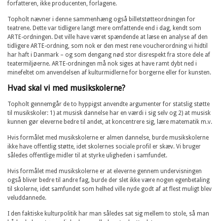
forfatteren, ikke producenten, forlagene.
Topholt nævner i denne sammenhæng også billetstøtteordningen for
teatrene. Dette var tidligere langt mere omfattende end i dag, kendt som
ARTE-ordningen. Det ville have været spændende at læse en analyse af den
tidligere ARTE-ordning, som nok er den mest rene voucherordning vi hidtil
har haft i Danmark – og som dengang nød stor disrespekt fra store dele af
teatermiljøerne. ARTE-ordningen må nok siges at have ramt dybt ned i
minefeltet om anvendelsen af kulturmidlerne for borgerne eller for kunsten.
Hvad skal vi med musikskolerne?
Topholt gennemgår de to hyppigst anvendte argumenter for statslig støtte
til musikskoler: 1) at musisk dannelse har en værdi i sig selv og 2) at musisk
kunnen gør eleverne bedre til andet, at koncentrere sig, lære matematik m.v.
Hvis formålet med musikskolerne er almen dannelse, burde musikskolerne
ikke have offentlig støtte, idet skolernes sociale profil er skæv. Vi bruger
således offentlige midler til at styrke uligheden i samfundet.
Hvis formålet med musikskolerne er at eleverne gennem undervisningen
også bliver bedre til andre fag, burde der slet ikke være nogen egenbetaling
til skolerne, idet samfundet som helhed ville nyde godt af at flest muligt blev
veluddannede.
I den faktiske kulturpolitik har man således sat sig mellem to stole, så man