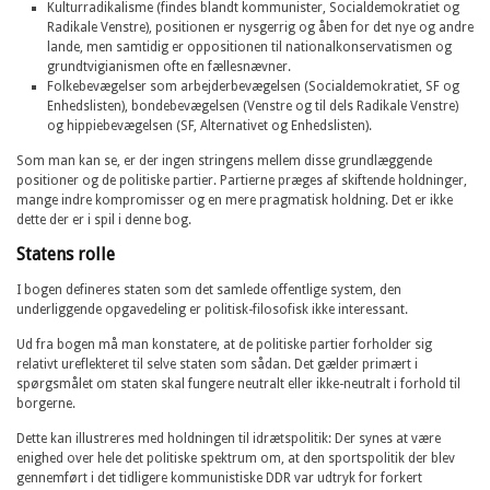
Kulturradikalisme (findes blandt kommunister, Socialdemokratiet og
Radikale Venstre), positionen er nysgerrig og åben for det nye og andre
lande, men samtidig er oppositionen til nationalkonservatismen og
grundtvigianismen ofte en fællesnævner.
Folkebevægelser som arbejderbevægelsen (Socialdemokratiet, SF og
Enhedslisten), bondebevægelsen (Venstre og til dels Radikale Venstre)
og hippiebevægelsen (SF, Alternativet og Enhedslisten).
Som man kan se, er der ingen stringens mellem disse grundlæggende
positioner og de politiske partier. Partierne præges af skiftende holdninger,
mange indre kompromisser og en mere pragmatisk holdning. Det er ikke
dette der er i spil i denne bog.
Statens rolle
I bogen defineres staten som det samlede offentlige system, den
underliggende opgavedeling er politisk-filosofisk ikke interessant.
Ud fra bogen må man konstatere, at de politiske partier forholder sig
relativt ureflekteret til selve staten som sådan. Det gælder primært i
spørgsmålet om staten skal fungere neutralt eller ikke-neutralt i forhold til
borgerne.
Dette kan illustreres med holdningen til idrætspolitik: Der synes at være
enighed over hele det politiske spektrum om, at den sportspolitik der blev
gennemført i det tidligere kommunistiske DDR var udtryk for forkert