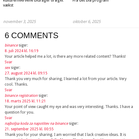
Kulturerhvervene bidrager til øget
Fra det blå program
vækst
november 3, 2025
oktober 6, 2025
6 COMMENTS
binance
siger:
8. juli 2024 kl. 16:19
Your article helped me a lot, is there any more related content? Thanks!
Svar
sex
siger:
27. august 2024 kl. 09:15
Thank you very much for sharing, I learned a lot from your article. Very
cool. Thanks.
Svar
binance registration
siger:
18. marts 2025 kl. 11:21
Your point of view caught my eye and was very interesting. Thanks. I have a
question for you.
Svar
najboljsa koda za napotitev na binance
siger:
21. september 2025 kl. 00:55
Thank you for your sharing. I am worried that I lack creative ideas. It is