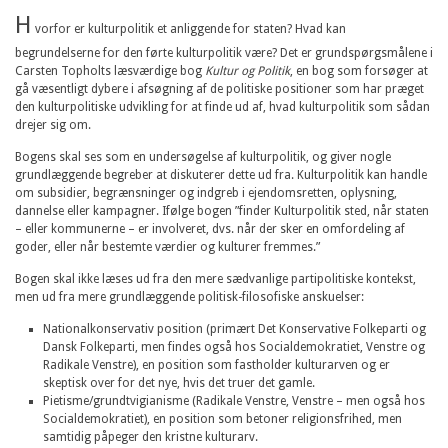
H
vorfor er kulturpolitik et anliggende for staten? Hvad kan
begrundelserne for den førte kulturpolitik være? Det er grundspørgsmålene i
Carsten Topholts læsværdige bog
Kultur og Politik
, en bog som forsøger at
gå væsentligt dybere i afsøgning af de politiske positioner som har præget
den kulturpolitiske udvikling for at finde ud af, hvad kulturpolitik som sådan
drejer sig om.
Bogens skal ses som en undersøgelse af kulturpolitik, og giver nogle
grundlæggende begreber at diskuterer dette ud fra. Kulturpolitik kan handle
om subsidier, begrænsninger og indgreb i ejendomsretten, oplysning,
dannelse eller kampagner. Ifølge bogen ”finder Kulturpolitik sted, når staten
– eller kommunerne – er involveret, dvs. når der sker en omfordeling af
goder, eller når bestemte værdier og kulturer fremmes.”
Bogen skal ikke læses ud fra den mere sædvanlige partipolitiske kontekst,
men ud fra mere grundlæggende politisk-filosofiske anskuelser:
Nationalkonservativ position (primært Det Konservative Folkeparti og
Dansk Folkeparti, men findes også hos Socialdemokratiet, Venstre og
Radikale Venstre), en position som fastholder kulturarven og er
skeptisk over for det nye, hvis det truer det gamle.
Pietisme/grundtvigianisme (Radikale Venstre, Venstre – men også hos
Socialdemokratiet), en position som betoner religionsfrihed, men
samtidig påpeger den kristne kulturarv.