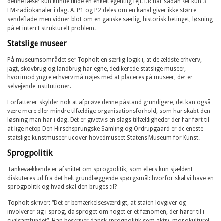
denne læser kun kunde finde en enkelt egentlig fejl. DR har sådan set kun 3
FM-radiokanaler i dag. At P1 og P2 deles om en kanal giver ikke større
sendeflade, men vidner blot om en ganske særlig, historisk betinget, løsning
på et internt strukturelt problem.
Statslige museer
På museumsområdet ser Topholt en særlig logik i, at de ældste erhverv,
jagt, skovbrug og landbrug har egne, dedikerede statslige museer,
hvorimod yngre erhverv må nøjes med at placeres på museer, der er
selvejende institutioner.
Forfatteren skylder nok at afprøve denne påstand grundigere, det kan også
være mere eller mindre tilfældige organisationsforhold, som har skabt den
løsning man har i dag. Det er givetvis en slags tilfældigheder der har ført til
at lige netop Den Hirschsprungske Samling og Ordrupgaard er de eneste
statslige kunstmuseer udover hovedmuseet Statens Museum for Kunst.
Sprogpolitik
Tankevækkende er afsnittet om sprogpolitik, som ellers kun sjældent
diskuteres ud fra det helt grundlæggende spørgsmål: hvorfor skal vi have en
sprogpolitik og hvad skal den bruges til?
Topholt skriver: “Det er bemærkelsesværdigt, at staten lovgiver og
involverer sig i sprog, da sproget om noget er et fænomen, der hører til i
civilsamfundet”. Han beskriver dansk sprogpolitik som aktiv, monokulturel