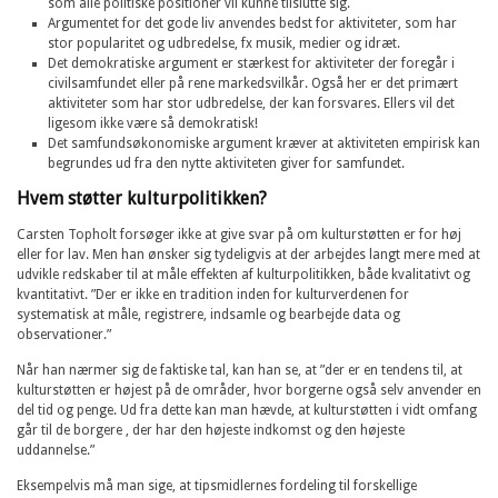
som alle politiske positioner vil kunne tilslutte sig.
Argumentet for det gode liv anvendes bedst for aktiviteter, som har
stor popularitet og udbredelse, fx musik, medier og idræt.
Det demokratiske argument er stærkest for aktiviteter der foregår i
civilsamfundet eller på rene markedsvilkår. Også her er det primært
aktiviteter som har stor udbredelse, der kan forsvares. Ellers vil det
ligesom ikke være så demokratisk!
Det samfundsøkonomiske argument kræver at aktiviteten empirisk kan
begrundes ud fra den nytte aktiviteten giver for samfundet.
Hvem støtter kulturpolitikken?
Carsten Topholt forsøger ikke at give svar på om kulturstøtten er for høj
eller for lav. Men han ønsker sig tydeligvis at der arbejdes langt mere med at
udvikle redskaber til at måle effekten af kulturpolitikken, både kvalitativt og
kvantitativt. ”Der er ikke en tradition inden for kulturverdenen for
systematisk at måle, registrere, indsamle og bearbejde data og
observationer.”
Når han nærmer sig de faktiske tal, kan han se, at ”der er en tendens til, at
kulturstøtten er højest på de områder, hvor borgerne også selv anvender en
del tid og penge. Ud fra dette kan man hævde, at kulturstøtten i vidt omfang
går til de borgere , der har den højeste indkomst og den højeste
uddannelse.”
Eksempelvis må man sige, at tipsmidlernes fordeling til forskellige