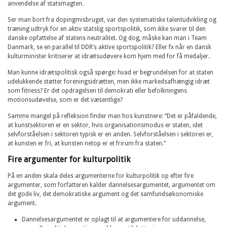
anvendelse af statsmagten.
Ser man bort fra dopingmisbruget, var den systematiske talentudvikling og
træning udtryk for en aktiv statslig sportspolitik, som ikke svarer til den
danske opfattelse af statens neutralitet. Og dog, måske kan man i Team
Danmark, se en parallel til DDR’s aktive sportspolitik? Eller fx når en dansk
kulturminister kritiserer at idrætsudøvere kom hjem med for få medaljer.
Man kunne idrætspolitisk også spørge: hvad er begrundelsen for at staten
udelukkende støtter foreningsidrætten, men ikke markedsafhængig idræt
som fitness? Er det opdragelsen til demokrati eller befolkningens
motionsudøvelse, som er det væsentlige?
Samme mangel på refleksion finder man hos kunstnere: “Det er påfaldende,
at kunstsektoren er en sektor, hvis organisationsmodus er staten, idet
selvforståelsen i sektoren typisk er en anden. Selvforståelsen i sektoren er,
at kunsten er fri, at kunsten netop er et frirum fra staten.”
Fire argumenter for kulturpolitik
På en anden skala deles argumenterne for kulturpolitik op efter fire
argumenter, som forfatteren kalder dannelsesargumentet, argumentet om
det gode liv, det demokratiske argument og det samfundsøkonomiske
argument.
Dannelsesargumentet er oplagt til at argumentere for uddannelse,