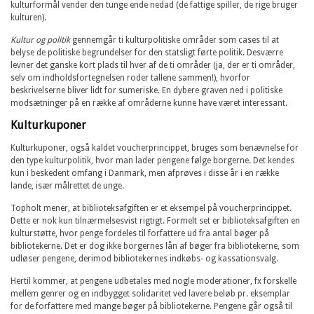
kulturformål vender den tunge ende nedad (de fattige spiller, de rige bruger
kulturen).
Kultur og politik
gennemgår ti kulturpolitiske områder som cases til at
belyse de politiske begrundelser for den statsligt førte politik. Desværre
levner det ganske kort plads til hver af de ti områder (ja, der er ti områder,
selv om indholdsfortegnelsen roder tallene sammen!), hvorfor
beskrivelserne bliver lidt for sumeriske. En dybere graven ned i politiske
modsætninger på en række af områderne kunne have været interessant.
Kulturkuponer
Kulturkuponer, også kaldet voucherprincippet, bruges som benævnelse for
den type kulturpolitik, hvor man lader pengene følge borgerne. Det kendes
kun i beskedent omfang i Danmark, men afprøves i disse år i en række
lande, især målrettet de unge.
Topholt mener, at biblioteksafgiften er et eksempel på voucherprincippet.
Dette er nok kun tilnærmelsesvist rigtigt. Formelt set er biblioteksafgiften en
kulturstøtte, hvor penge fordeles til forfattere ud fra antal bøger på
bibliotekerne. Det er dog ikke borgernes lån af bøger fra bibliotekerne, som
udløser pengene, derimod bibliotekernes indkøbs- og kassationsvalg.
Hertil kommer, at pengene udbetales med nogle moderationer, fx forskelle
mellem genrer og en indbygget solidaritet ved lavere beløb pr. eksemplar
for de forfattere med mange bøger på bibliotekerne. Pengene går også til