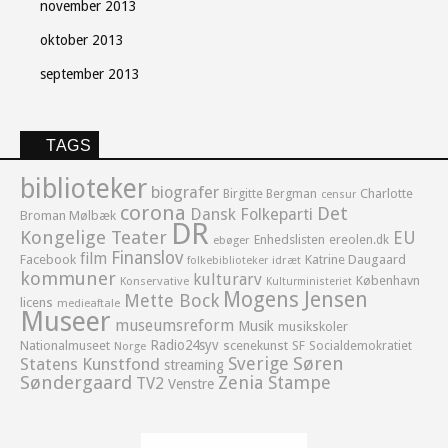
november 2013
oktober 2013
september 2013
TAGS
biblioteker
biografer
Birgitte Bergman
Charlotte
censur
corona
Det
Dansk Folkeparti
Broman Mølbæk
DR
Kongelige Teater
EU
Enhedslisten
ereolen.dk
ebøger
Finanslov
film
Facebook
Katrine Daugaard
idræt
folkebiblioteker
kommuner
kulturarv
København
Konservative
Kulturministeriet
Mogens Jensen
Mette Bock
licens
medieaftale
Museer
museumsreform
Musik
musikskoler
Radio24syv
Nationalmuseet
scenekunst
SF
Socialdemokratiet
Norge
Sverige
Søren
Statens Kunstfond
streaming
Søndergaard
Zenia Stampe
TV2
Venstre