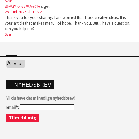
Svar
最佳Binance推荐代码
siger:
28. juni 2026 kl. 19:22
Thank you for your sharing. I am worried that I lack creative ideas. It is
your article that makes me full of hope. Thank you. But, I have a question,
can you help me?
Svar
A
A
A
NYHEDSBREV
Vil du have det månedlige nyhedsbrev?
Email*:
Tilmeld mig