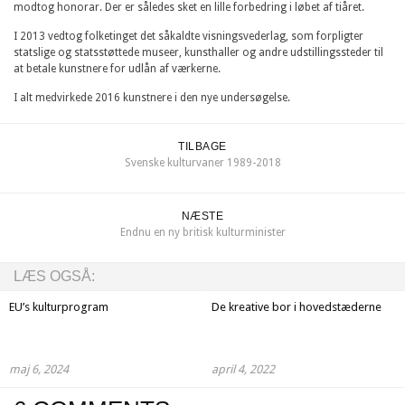
modtog honorar. Der er således sket en lille forbedring i løbet af tiåret.
I 2013 vedtog folketinget det såkaldte visningsvederlag, som forpligter
statslige og statsstøttede museer, kunsthaller og andre udstillingssteder til
at betale kunstnere for udlån af værkerne.
I alt medvirkede 2016 kunstnere i den nye undersøgelse.
TILBAGE
Svenske kulturvaner 1989-2018
NÆSTE
Endnu en ny britisk kulturminister
LÆS OGSÅ:
EU’s kulturprogram
De kreative bor i hovedstæderne
maj 6, 2024
april 4, 2022