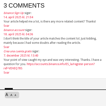
3 COMMENTS
binance Sign Up
siger:
14. april 2025 kl. 21:04
Your article helped me a lot, is there any more related content? Thanks!
Svar
binance account
siger:
18. april 2025 kl. 04:36
I don’t think the title of your article matches the content lol. Just kidding,
mainly because I had some doubts after reading the article.
Svar
Crea una cuenta gratis
siger:
7. december 2025 kl. 13:40
Your point of view caught my eye and was very interesting. Thanks. I have a
question for you.
https://accounts.binance.info/ES_la/register-person?
ref=VDVEQ78S
Svar
A
A
A