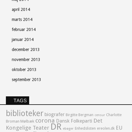
april 2014
marts 2014
februar 2014
januar 2014
december 2013
november 2013
oktober 2013
september 2013
TAGS
biblioteker
biografer
Birgitte Bergman
Charlotte
censur
corona
Det
Dansk Folkeparti
Broman Mølbæk
DR
Kongelige Teater
EU
Enhedslisten
ereolen.dk
ebøger