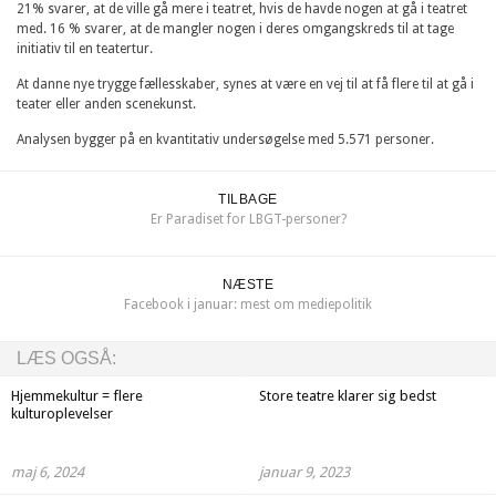
21% svarer, at de ville gå mere i teatret, hvis de havde nogen at gå i teatret
med. 16 % svarer, at de mangler nogen i deres omgangskreds til at tage
initiativ til en teatertur.
At danne nye trygge fællesskaber, synes at være en vej til at få flere til at gå i
teater eller anden scenekunst.
Analysen bygger på en kvantitativ undersøgelse med 5.571 personer.
TILBAGE
Er Paradiset for LBGT-personer?
NÆSTE
Facebook i januar: mest om mediepolitik
LÆS OGSÅ:
Hjemmekultur = flere
Store teatre klarer sig bedst
kulturoplevelser
maj 6, 2024
januar 9, 2023