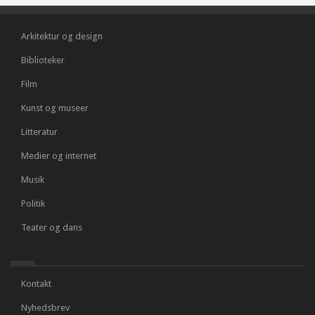
Arkitektur og design
Biblioteker
Film
Kunst og museer
Litteratur
Medier og internet
Musik
Politik
Teater og dans
Kontakt
Nyhedsbrev