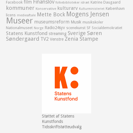
Finanslov
film
Facebook
Katrine Daugaard
idræt
folkebiblioteker
kommuner
kulturarv
København
Konservative
Kulturministeriet
Mogens Jensen
Mette Bock
licens
medieaftale
Museer
museumsreform
Musik
musikskoler
Radio24syv
Nationalmuseet
scenekunst
SF
Socialdemokratiet
Norge
Sverige
Søren
Statens Kunstfond
streaming
Søndergaard
Zenia Stampe
TV2
Venstre
Støttet af Statens
Kunstfonds
Tidsskriftstøtteudvalg