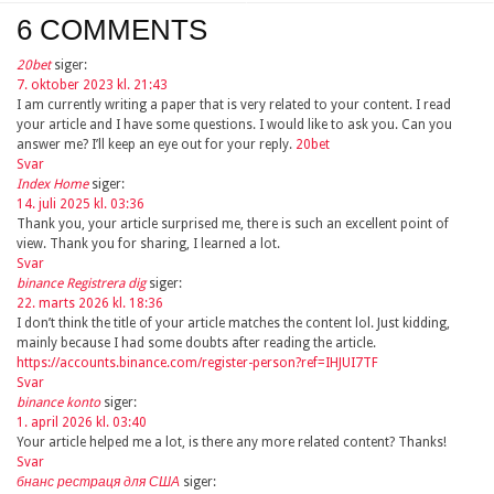
6 COMMENTS
20bet
siger:
7. oktober 2023 kl. 21:43
I am currently writing a paper that is very related to your content. I read
your article and I have some questions. I would like to ask you. Can you
answer me? I’ll keep an eye out for your reply.
20bet
Svar
Index Home
siger:
14. juli 2025 kl. 03:36
Thank you, your article surprised me, there is such an excellent point of
view. Thank you for sharing, I learned a lot.
Svar
binance Registrera dig
siger:
22. marts 2026 kl. 18:36
I don’t think the title of your article matches the content lol. Just kidding,
mainly because I had some doubts after reading the article.
https://accounts.binance.com/register-person?ref=IHJUI7TF
Svar
binance konto
siger:
1. april 2026 kl. 03:40
Your article helped me a lot, is there any more related content? Thanks!
Svar
бнанс рестраця для США
siger: