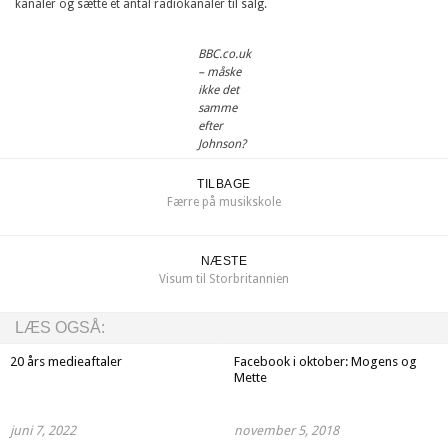
kanaler og sætte et antal radiokanaler til salg.
BBC.co.uk
– måske
ikke det
samme
efter
Johnson?
TILBAGE
Færre på musikskole
NÆSTE
Visum til Storbritannien
LÆS OGSÅ:
20 års medieaftaler
Facebook i oktober: Mogens og
Mette
juni 7, 2022
november 5, 2018