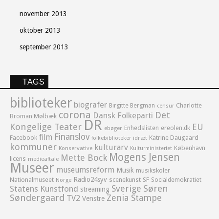
november 2013
oktober 2013
september 2013
TAGS
biblioteker
biografer
Birgitte Bergman
Charlotte
censur
corona
Det
Dansk Folkeparti
Broman Mølbæk
DR
Kongelige Teater
EU
Enhedslisten
ereolen.dk
ebøger
Finanslov
film
Facebook
Katrine Daugaard
idræt
folkebiblioteker
kommuner
kulturarv
København
Konservative
Kulturministeriet
Mogens Jensen
Mette Bock
licens
medieaftale
Museer
museumsreform
Musik
musikskoler
Radio24syv
Nationalmuseet
scenekunst
SF
Socialdemokratiet
Norge
Sverige
Søren
Statens Kunstfond
streaming
Søndergaard
Zenia Stampe
TV2
Venstre