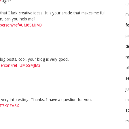
e
siger:
a
at I lack creative ideas. It is your article that makes me full
m
on, can you help me?
er-person?ref=UM6SMJM3
f
j
d
n
og posts, cool, your blog is very good.
er-person?ref=UM6SMJM3
o
s
j
very interesting. Thanks. I have a question for you.
m
f=T7KCZASX
a
m