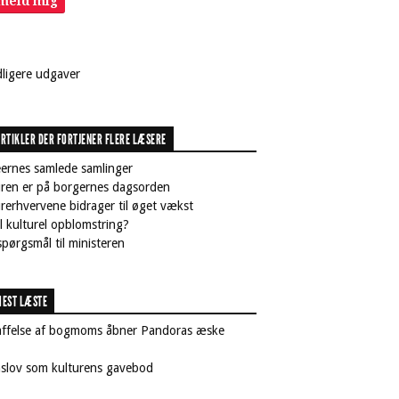
lmeld mig
dligere udgaver
RTIKLER DER FORTJENER FLERE LÆSERE
ernes samlede samlinger
uren er på borgernes dagsorden
rerhvervene bidrager til øget vækst
il kulturel opblomstring?
pørgsmål til ministeren
EST LÆSTE
affelse af bogmoms åbner Pandoras æske
nslov som kulturens gavebod