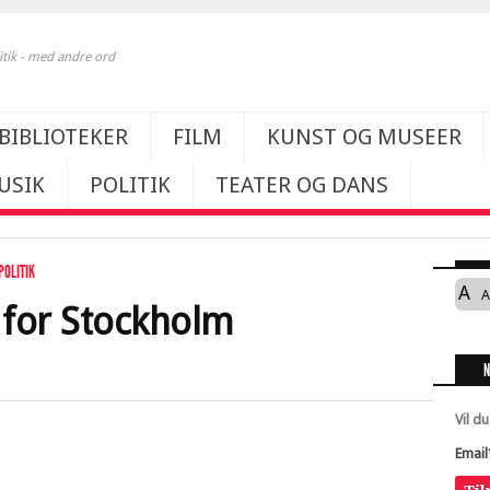
itik - med andre ord
BIBLIOTEKER
FILM
KUNST OG MUSEER
USIK
POLITIK
TEATER OG DANS
POLITIK
A
A
i for Stockholm
Vil d
Email