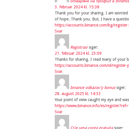
отваряне на профил в binanc
3. februar 2024 kl. 15:38
Thank you for your sharing. I am worried th
of hope. Thank you. But, I have a questi
https://accounts.binance.com/bg/regist
Svar
Registrasi
siger:
21. februar 2024 kl. 23:09
Thanks for sharing. I read many of your bl
https://accounts.binance.com/id/regist
Svar
binance odkazov'y bonus
siger:
28. august 2025 kl. 14:33
Your point of view caught my eye and was 
https://www.binance.info/es/register?re
Svar
Crie uma conta gratuita
siger: