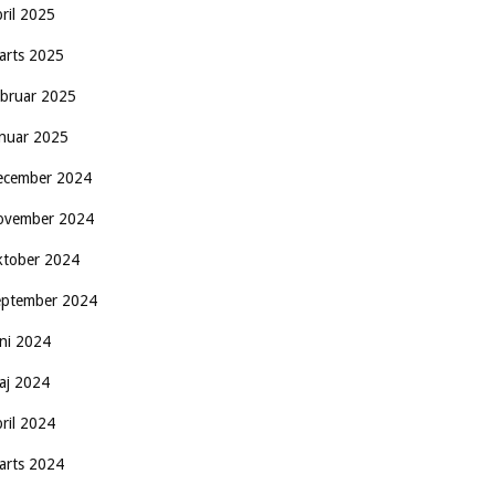
pril 2025
arts 2025
ebruar 2025
anuar 2025
ecember 2024
ovember 2024
ktober 2024
eptember 2024
uni 2024
aj 2024
pril 2024
arts 2024