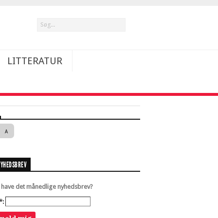
LITTERATUR
A
NYHEDSBREV
u have det månedlige nyhedsbrev?
*: