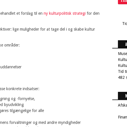
Ti
handlet et forslag til en
ny kulturpolitisk strategi
for den
Ti
tiver: lige muligheder for at tage del i og skabe kultur
A
ske områder:
Muse
Kult
Kultu
 uddannelser
Tid t
482 s
disse konkrete indsatser:
M
ægning og -fornyelse,
ved byudvikling
Afsk
gøres tilgængelige for alle
Fina
nens forvaltninger og med andre myndigheder