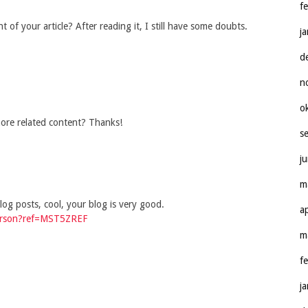
f
of your article? After reading it, I still have some doubts.
j
d
n
o
 more related content? Thanks!
s
j
m
og posts, cool, your blog is very good.
a
/person?ref=MST5ZREF
m
f
j