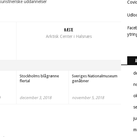
kunstneriske uddannelser
Covi
n
Udlo
Face
NÆSTE
ytri
Arktisk Center i Halsnæs
A
d
Stockholms blågrønne
Sveriges Nationalmuseum
flertal
genåbner
n
o
9
december 3, 2018
november 5, 2018
s
j
m