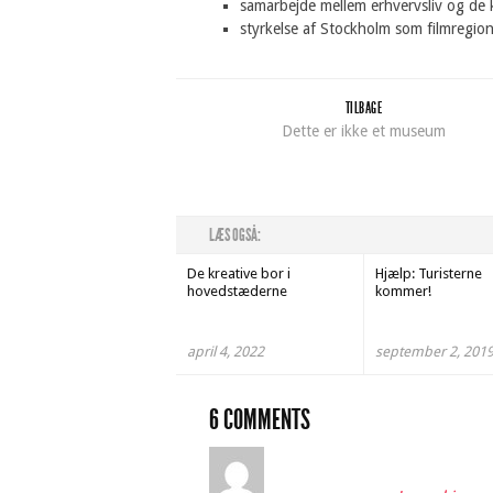
samarbejde mellem erhvervsliv og de 
styrkelse af Stockholm som filmregio
TILBAGE
Dette er ikke et museum
LÆS OGSÅ:
De kreative bor i
Hjælp: Turisterne
hovedstæderne
kommer!
april 4, 2022
september 2, 201
6 COMMENTS