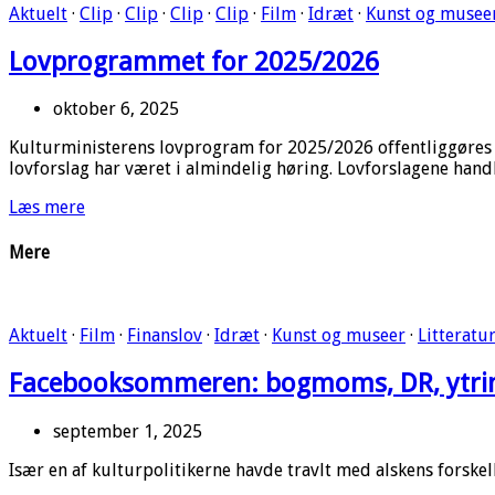
Aktuelt
·
Clip
·
Clip
·
Clip
·
Clip
·
Film
·
Idræt
·
Kunst og musee
Lovprogrammet for 2025/2026
oktober 6, 2025
Kulturministerens lovprogram for 2025/2026 offentliggøres 
lovforslag har været i almindelig høring. Lovforslagene han
Læs mere
Mere
Aktuelt
·
Film
·
Finanslov
·
Idræt
·
Kunst og museer
·
Litteratu
Facebooksommeren: bogmoms, DR, ytri
september 1, 2025
Især en af kulturpolitikerne havde travlt med alskens forsk