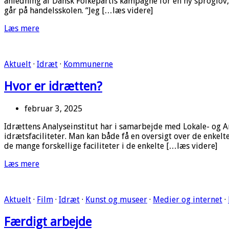
anledning af Dansk Folkepartis kampagne for en ny sproglov, 
går på handelsskolen. “Jeg […læs videre]
Læs mere
Aktuelt
·
Idræt
·
Kommunerne
Hvor er idrætten?
februar 3, 2025
Idrættens Analyseinstitut har i samarbejde med Lokale- og An
idrætsfaciliteter. Man kan både få en oversigt over de enkelt
de mange forskellige faciliteter i de enkelte […læs videre]
Læs mere
Aktuelt
·
Film
·
Idræt
·
Kunst og museer
·
Medier og internet
·
Færdigt arbejde