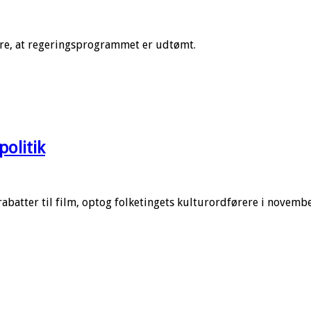
ere, at regeringsprogrammet er udtømt.
olitik
atter til film, optog folketingets kulturordførere i novembe