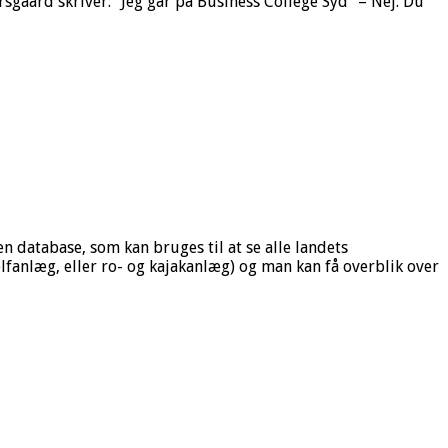
sgaard skriver: “Jeg går på Business College Syd” – Nej. Du
 database, som kan bruges til at se alle landets
olfanlæg, eller ro- og kajakanlæg) og man kan få overblik over