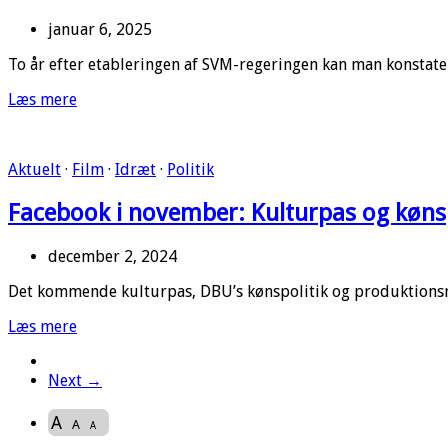
januar 6, 2025
To år efter etableringen af SVM-regeringen kan man konstat
Læs mere
Aktuelt
·
Film
·
Idræt
·
Politik
Facebook i november: Kulturpas og kønsp
december 2, 2024
Det kommende kulturpas, DBU’s kønspolitik og produktionsrab
Læs mere
Next →
A
A
A