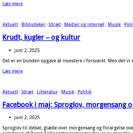
Læs mere
Aktuelt
·
Biblioteker
·
Idræt
·
Medier og internet
·
Musik
·
Poli
Krudt, kugler – og kultur
juni 2, 2025
Det er en bunden opgave at investere i forsvaret. Men det vi s
Læs mere
Aktuelt
·
Idræt
·
Litteratur
·
Musik
·
Politik
Facebook i maj: Sproglov, morgensang o
juni 2, 2025
Sproglov til debat, glæde over morgensang og forargelse over