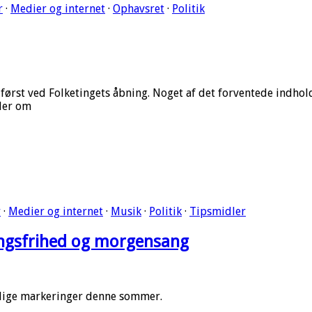
r
·
Medier og internet
·
Ophavsret
·
Politik
først ved Folketingets åbning. Noget af det forventede indho
dler om
r
·
Medier og internet
·
Musik
·
Politik
·
Tipsmidler
ngsfrihed og morgensang
ellige markeringer denne sommer.