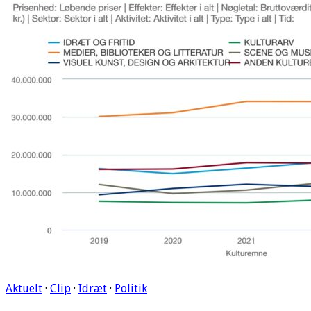
Aktuelt
·
Clip
·
Idræt
·
Politik