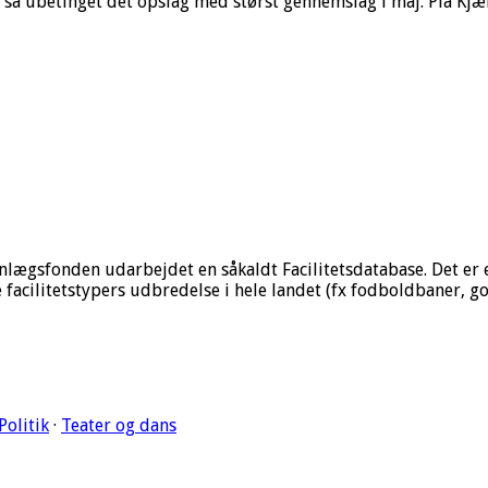
så ubetinget det opslag med størst gennemslag i maj. Pia Kjær
lægsfonden udarbejdet en såkaldt Facilitetsdatabase. Det er en
e facilitetstypers udbredelse i hele landet (fx fodboldbaner, g
Politik
·
Teater og dans