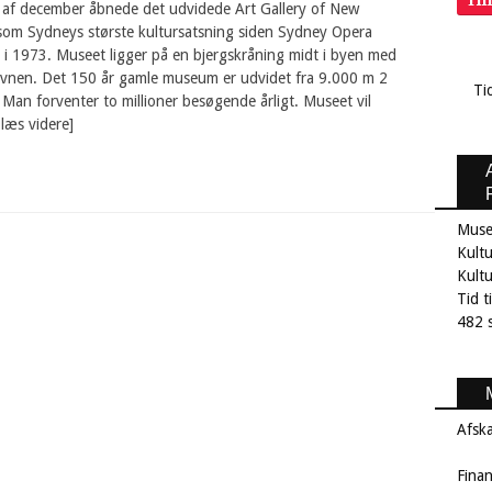
Ti
 af december åbnede det udvidede Art Gallery of New
som Sydneys største kultursatsning siden Sydney Opera
i 1973. Museet ligger på en bjergskråning midt i byen med
avnen. Det 150 år gamle museum er udvidet fra 9.000 m 2
Ti
 Man forventer to millioner besøgende årligt. Museet vil
læs videre]
Muse
Kultu
Kult
Tid t
482 s
Afsk
Fina