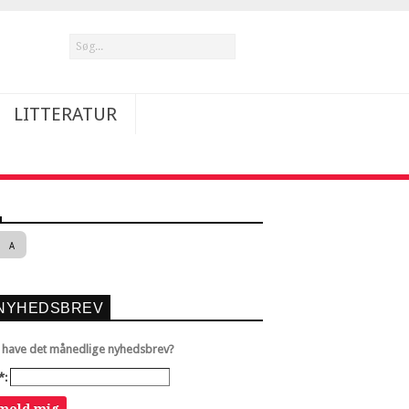
LITTERATUR
A
NYHEDSBREV
u have det månedlige nyhedsbrev?
*: