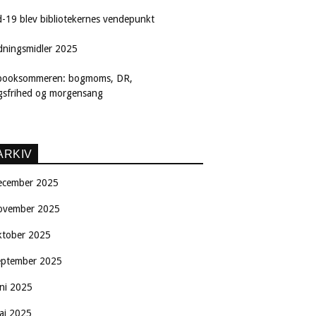
d-19 blev bibliotekernes vendepunkt
dningsmidler 2025
booksommeren: bogmoms, DR,
ngsfrihed og morgensang
ARKIV
ecember 2025
ovember 2025
ktober 2025
eptember 2025
uni 2025
aj 2025