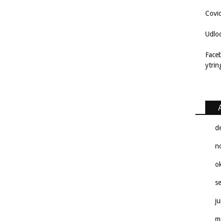
Covi
Udlo
Face
ytri
d
n
o
s
j
m