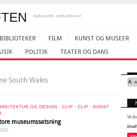
Kulturpolitik - med andre ord
BIBLIOTEKER
FILM
KUNST OG MUSEER
USIK
POLITIK
TEATER OG DANS
New South Wales
A
A
ARKITEKTUR OG DESIGN
·
CLIP
·
CLIP
·
KUNST
R
Vil d
store museumssatsning
Email
2022