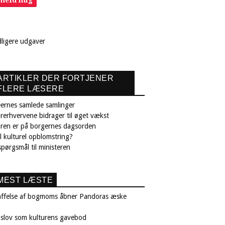
lmeld mig
dligere udgaver
ARTIKLER DER FORTJENER
FLERE LÆSERE
ernes samlede samlinger
rerhvervene bidrager til øget vækst
uren er på borgernes dagsorden
il kulturel opblomstring?
pørgsmål til ministeren
MEST LÆSTE
affelse af bogmoms åbner Pandoras æske
nslov som kulturens gavebod