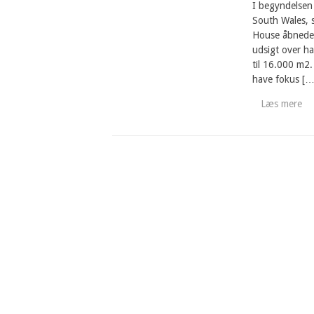
I begyndelsen
South Wales, 
House åbnede 
udsigt over h
til 16.000 m2.
have fokus […
Læs mere