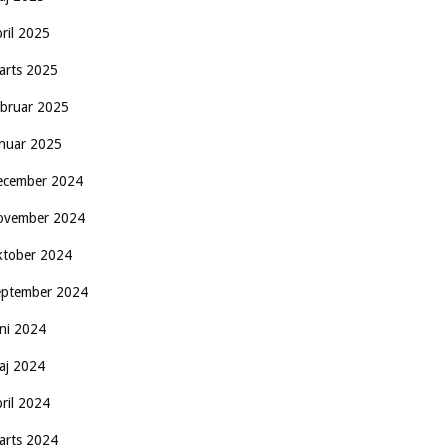
pril 2025
arts 2025
ebruar 2025
anuar 2025
ecember 2024
ovember 2024
ktober 2024
eptember 2024
uni 2024
aj 2024
pril 2024
arts 2024