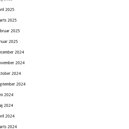
pril 2025
arts 2025
ebruar 2025
anuar 2025
ecember 2024
ovember 2024
ktober 2024
eptember 2024
uni 2024
aj 2024
pril 2024
arts 2024