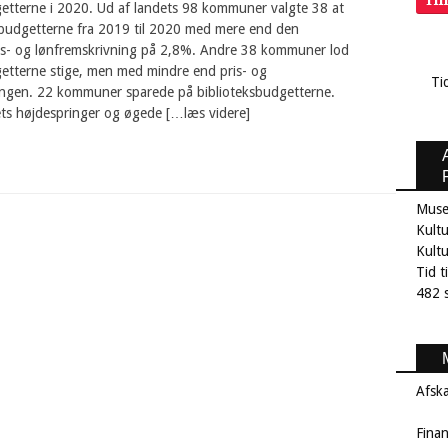
Ti
getterne i 2020. Ud af landets 98 kommuner valgte 38 at
sbudgetterne fra 2019 til 2020 med mere end den
ris- og lønfremskrivning på 2,8%. Andre 38 kommuner lod
getterne stige, men med mindre end pris- og
Ti
ingen. 22 kommuner sparede på biblioteksbudgetterne.
ets højdespringer og øgede […læs videre]
Muse
Kultu
Kult
Tid t
482 s
Afsk
Fina