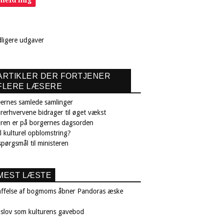
lmeld mig
dligere udgaver
ARTIKLER DER FORTJENER
FLERE LÆSERE
ernes samlede samlinger
rerhvervene bidrager til øget vækst
uren er på borgernes dagsorden
il kulturel opblomstring?
pørgsmål til ministeren
MEST LÆSTE
affelse af bogmoms åbner Pandoras æske
nslov som kulturens gavebod