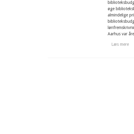
biblioteksbud
øge bibliotek
almindelige p
biblioteksbud
lønfremskrivn
Aarhus var år
Læs mere