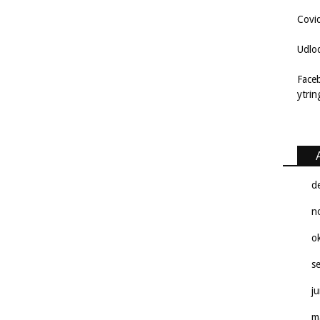
Covi
Udlo
Face
ytri
d
n
o
s
j
m