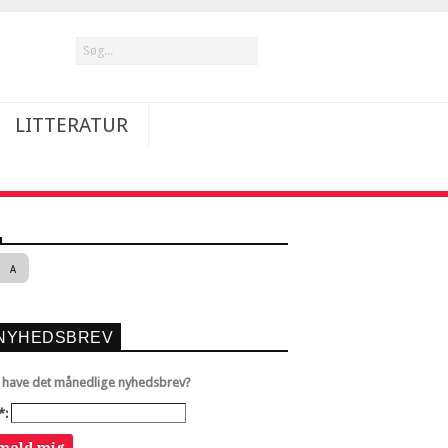
LITTERATUR
A
NYHEDSBREV
u have det månedlige nyhedsbrev?
*: