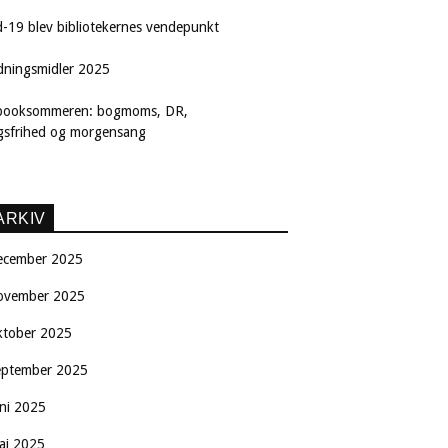
d-19 blev bibliotekernes vendepunkt
dningsmidler 2025
booksommeren: bogmoms, DR,
ngsfrihed og morgensang
ARKIV
ecember 2025
ovember 2025
ktober 2025
eptember 2025
uni 2025
aj 2025