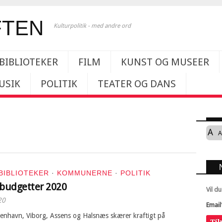
Kulturpolitik - med andre ord
BIBLIOTEKER
FILM
KUNST OG MUSEER
USIK
POLITIK
TEATER OG DANS
A
A
BIBLIOTEKER
·
KOMMUNERNE
·
POLITIK
sbudgetter 2020
Vil d
20
Email
enhavn, Viborg, Assens og Halsnæs skærer kraftigt på