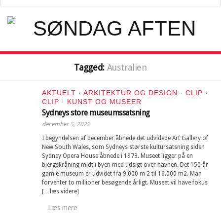
Tagged:
Australien
AKTUELT
·
ARKITEKTUR OG DESIGN
·
CLIP
·
CLIP
·
KUNST OG MUSEER
Sydneys store museumssatsning
december 5, 2022
I begyndelsen af december åbnede det udvidede Art Gallery of
New South Wales, som Sydneys største kultursatsning siden
Sydney Opera House åbnede i 1973. Museet ligger på en
bjergskråning midt i byen med udsigt over havnen. Det 150 år
gamle museum er udvidet fra 9.000 m 2 til 16.000 m2. Man
forventer to millioner besøgende årligt. Museet vil have fokus
[…læs videre]
Læs mere