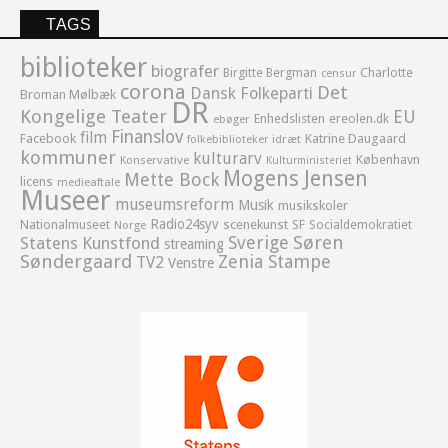
TAGS
biblioteker
biografer
Birgitte Bergman
Charlotte
censur
corona
Det
Dansk Folkeparti
Broman Mølbæk
DR
Kongelige Teater
EU
Enhedslisten
ereolen.dk
ebøger
Finanslov
film
Facebook
Katrine Daugaard
idræt
folkebiblioteker
kommuner
kulturarv
København
Konservative
Kulturministeriet
Mogens Jensen
Mette Bock
licens
medieaftale
Museer
museumsreform
Musik
musikskoler
Radio24syv
Nationalmuseet
scenekunst
SF
Socialdemokratiet
Norge
Sverige
Søren
Statens Kunstfond
streaming
Søndergaard
Zenia Stampe
TV2
Venstre