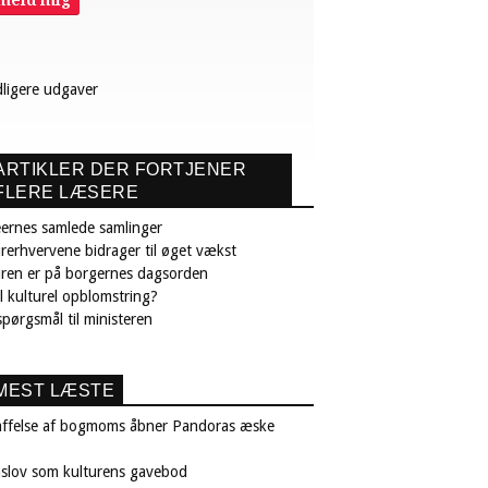
lmeld mig
dligere udgaver
ARTIKLER DER FORTJENER
FLERE LÆSERE
ernes samlede samlinger
rerhvervene bidrager til øget vækst
uren er på borgernes dagsorden
il kulturel opblomstring?
pørgsmål til ministeren
MEST LÆSTE
affelse af bogmoms åbner Pandoras æske
nslov som kulturens gavebod