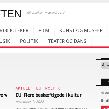
Kulturpolitik - med andre ord
BIBLIOTEKER
FILM
KUNST OG MUSEER
USIK
POLITIK
TEATER OG DANS
A
A
AKTUELT
·
EU
·
POLITIK
Vil d
verv
EU: Flere beskæftigede i kultur
Email
november 7, 2022