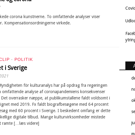
2
Covi
kede corona kunstnerne. To omfattende analyser viser
Udlo
er. Kompensationsordningerne virkede.
Face
ytri
CLIP
·
POLITIK
t i Sverige
2021
d
yndigheten för kulturanalys har på opdrag fra regeringen
n
 omfattende analyse af coronapandemiens konsekvenser
t. Det overrasker næppe, at publikumstallene faldt voldsomt i
o
gnet med 2019. Fx faldt biografbesøgene med 64 procent
øg med 60 procent i Sverige. I beskedent omfang er dette
s
skellige digitale tilbud. Mange kulturvirksomheder mistede
j
t ramte […læs videre]
m