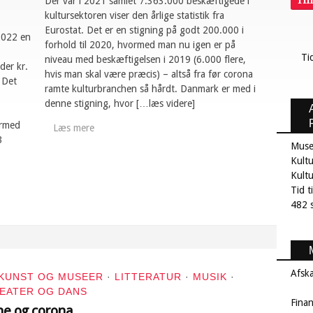
Ti
Der var i 2021 samlet 7.363.000 beskæftigede i
kultursektoren viser den årlige statistik fra
Eurostat. Det er en stigning på godt 200.000 i
 2022 en
forhold til 2020, hvormed man nu igen er på
Ti
niveau med beskæftigelsen i 2019 (6.000 flere,
der kr.
hvis man skal være præcis) – altså fra før corona
. Det
ramte kulturbranchen så hårdt. Danmark er med i
denne stigning, hvor […læs videre]
ermed
Læs mere
3
Muse
Kultu
Kult
Tid t
482 s
Afsk
KUNST OG MUSEER
·
LITTERATUR
·
MUSIK
·
EATER OG DANS
Fina
e og corona