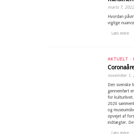
marts 7, 202
Hvordan påvir
vigtige nuanc
Læs mere
AKTUELT
·
Coronaåre
november 1, 
Den svenske M
gennemført en
for kulturlive
2020 sammenli
og museumsbes
opvejet af for
indtægter. De
Læs mere