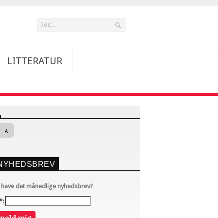
LITTERATUR
A
NYHEDSBREV
u have det månedlige nyhedsbrev?
*: