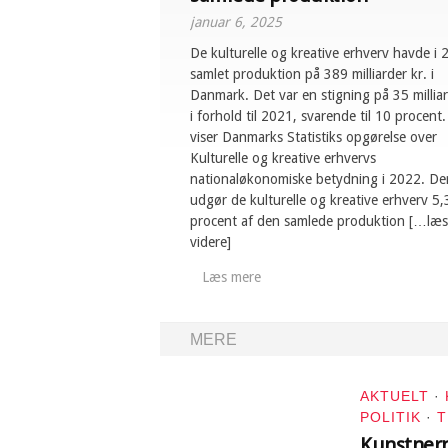
januar 6, 2025
De kulturelle og kreative erhverv havde i
samlet produktion på 389 milliarder kr. i
Danmark. Det var en stigning på 35 milliar
i forhold til 2021, svarende til 10 procent
viser Danmarks Statistiks opgørelse over
Kulturelle og kreative erhvervs
nationaløkonomiske betydning i 2022. D
udgør de kulturelle og kreative erhverv 5,
procent af den samlede produktion […læs
videre]
Læs mere
MERE
AKTUELT
·
POLITIK
·
T
Kunstnern