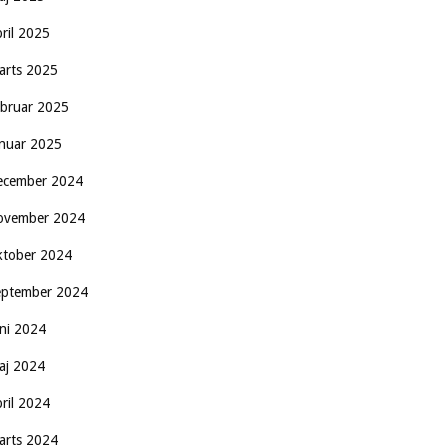
pril 2025
arts 2025
ebruar 2025
anuar 2025
ecember 2024
ovember 2024
ktober 2024
eptember 2024
uni 2024
aj 2024
pril 2024
arts 2024