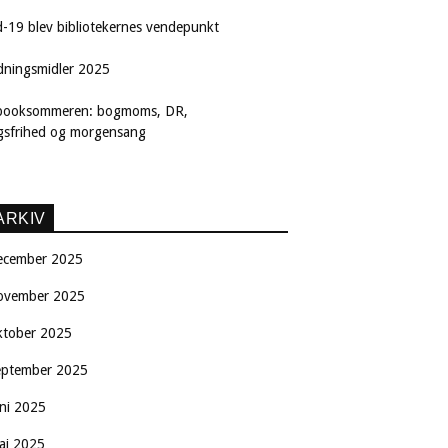
d-19 blev bibliotekernes vendepunkt
dningsmidler 2025
booksommeren: bogmoms, DR,
ngsfrihed og morgensang
ARKIV
ecember 2025
ovember 2025
ktober 2025
eptember 2025
uni 2025
aj 2025