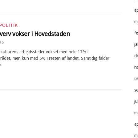
a
m
POLITIK
verv vokser i Hovedstaden
f
16
j
 kulturens arbejdssteder vokset med hele 17% i
d
ådet, men kun med 5% i resten af landet. Samtidig falder
n.
n
o
s
j
m
a
m