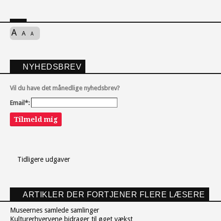
A
A
A
NYHEDSBREV
Vil du have det månedlige nyhedsbrev?
Email*:
Tilmeld mig
Tidligere udgaver
ARTIKLER DER FORTJENER FLERE LÆSERE
Museernes samlede samlinger
Kulturerhvervene bidrager til øget vækst