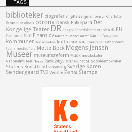
TAGS
biblioteker
biografer
Birgitte Bergman
Charlotte
censur
corona
Det
Dansk Folkeparti
Broman Mølbæk
DR
Kongelige Teater
EU
Enhedslisten
ereolen.dk
ebøger
Finanslov
film
Facebook
Katrine Daugaard
idræt
folkebiblioteker
kommuner
kulturarv
København
Konservative
Kulturministeriet
Mogens Jensen
Mette Bock
licens
medieaftale
Museer
museumsreform
Musik
musikskoler
Radio24syv
Nationalmuseet
scenekunst
SF
Socialdemokratiet
Norge
Sverige
Søren
Statens Kunstfond
streaming
Søndergaard
Zenia Stampe
TV2
Venstre