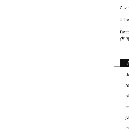
Covi
Udlo
Face
ytri
d
n
o
s
j
m