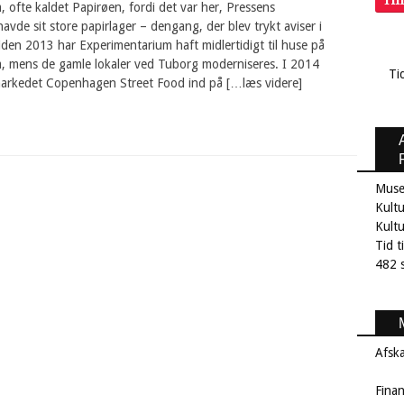
Ti
, ofte kaldet Papirøen, fordi det var her, Pressens
avde sit store papirlager – dengang, der blev trykt aviser i
den 2013 har Experimentarium haft midlertidigt til huse på
m, mens de gamle lokaler ved Tuborg moderniseres. I 2014
Ti
rkedet Copenhagen Street Food ind på […læs videre]
Muse
Kultu
Kult
Tid t
482 s
Afsk
Fina