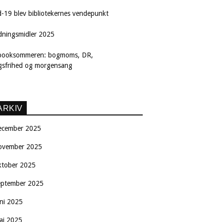
d-19 blev bibliotekernes vendepunkt
dningsmidler 2025
booksommeren: bogmoms, DR,
ngsfrihed og morgensang
ARKIV
ecember 2025
ovember 2025
ktober 2025
eptember 2025
uni 2025
aj 2025