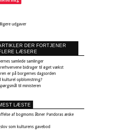
lmeld mig
dligere udgaver
ARTIKLER DER FORTJENER
FLERE LÆSERE
ernes samlede samlinger
rerhvervene bidrager til øget vækst
uren er på borgernes dagsorden
il kulturel opblomstring?
pørgsmål til ministeren
MEST LÆSTE
affelse af bogmoms åbner Pandoras æske
nslov som kulturens gavebod