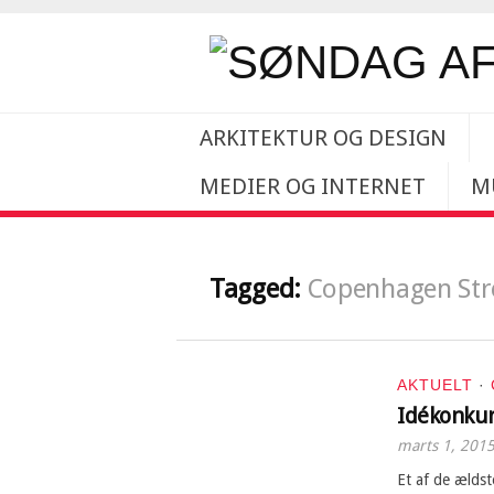
ARKITEKTUR OG DESIGN
MEDIER OG INTERNET
M
Tagged:
Copenhagen Str
AKTUELT
·
Idékonkur
marts 1, 201
Et af de ælds