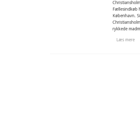
Christiansholm
Fællesindkøb h
København. Si
Christianshol
rykkede madma
Læs mere