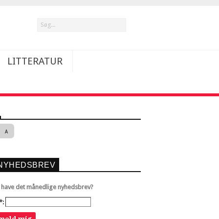
LITTERATUR
A
NYHEDSBREV
u have det månedlige nyhedsbrev?
*: