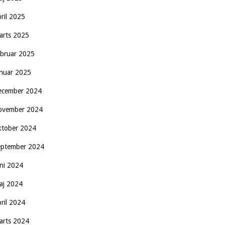
pril 2025
arts 2025
ebruar 2025
anuar 2025
ecember 2024
ovember 2024
ktober 2024
eptember 2024
uni 2024
aj 2024
pril 2024
arts 2024