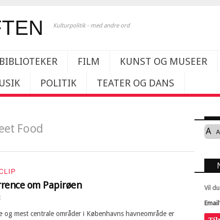
Kulturpolitik - med andre ord
BIBLIOTEKER
FILM
KUNST OG MUSEER
USIK
POLITIK
TEATER OG DANS
eet Food
A
A
CLIP
rence om Papirøen
Vil d
5
Email
te og mest centrale områder i Københavns havneområde er